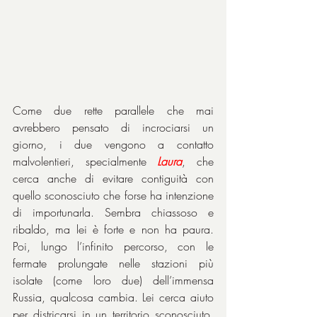
Come due rette parallele che mai 
avrebbero pensato di incrociarsi un 
giorno, i due vengono a contatto 
malvolentieri, specialmente 
Laura
, che 
cerca anche di evitare contiguità con 
quello sconosciuto che forse ha intenzione 
di importunarla. Sembra chiassoso e 
ribaldo, ma lei è forte e non ha paura. 
Poi, lungo l’infinito percorso, con le 
fermate prolungate nelle stazioni più 
isolate (come loro due) dell’immensa 
Russia, qualcosa cambia. Lei cerca aiuto 
per districarsi in un territorio sconosciuto, 