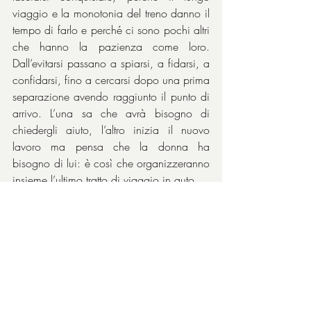
viaggio e la monotonia del treno danno il 
tempo di farlo e perché ci sono pochi altri 
che hanno la pazienza come loro. 
Dall’evitarsi passano a spiarsi, a fidarsi, a 
confidarsi, fino a cercarsi dopo una prima 
separazione avendo raggiunto il punto di 
arrivo. L’una sa che avrà bisogno di 
chiedergli aiuto, l’altro inizia il nuovo 
lavoro ma pensa che la donna ha 
bisogno di lui: è così che organizzeranno 
insieme l’ultimo tratto di viaggio in auto.
Eccellenti i due attori 
Seidi Haarla
 e 
Jurij 