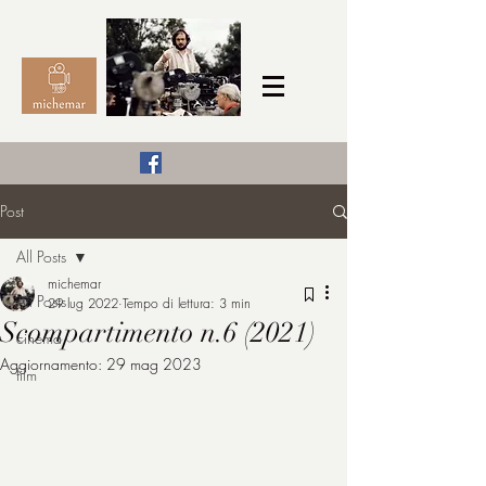
Il Cinema secondo me,
Post
michemar
All Posts
cinefilo da bambino
michemar
All Posts
29 lug 2022
Tempo di lettura: 3 min
Scompartimento n.6 (2021)
cinema
Aggiornamento:
29 mag 2023
film