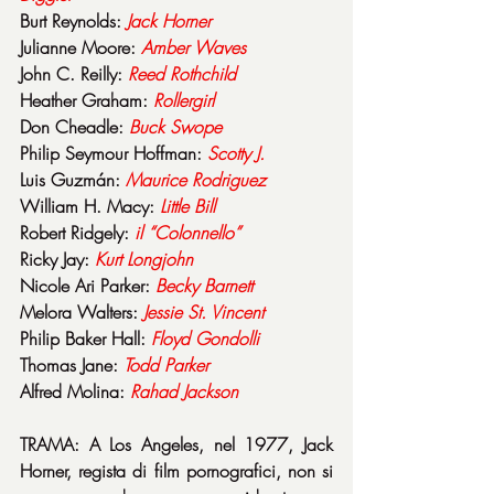
Burt Reynolds: 
Jack
Horner
Julianne Moore: 
Amber
Waves
John C. Reilly: 
Reed
Rothchild
Heather Graham: 
Rollergirl
Don Cheadle: 
Buck
Swope
Philip Seymour Hoffman: 
Scotty J.
Luis Guzmán: 
Maurice
Rodriguez
William H. Macy: 
Little
Bill
Robert Ridgely: 
il “Colonnello”
Ricky Jay: 
Kurt
Longjohn
Nicole Ari Parker: 
Becky
Barnett
Melora Walters: 
Jessie St. Vincent
Philip Baker Hall: 
Floyd
Gondolli
Thomas Jane: 
Todd
Parker
Alfred Molina: 
Rahad
Jackson
TRAMA: A Los Angeles, nel 1977, Jack 
Horner, regista di film pornografici, non si 