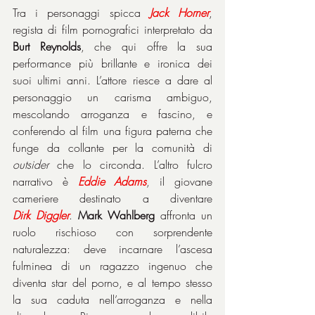
Tra i personaggi spicca 
Jack
Horner
, 
regista di film pornografici interpretato da 
Burt Reynolds
, che qui offre la sua 
performance più brillante e ironica dei 
suoi ultimi anni. L’attore riesce a dare al 
personaggio un carisma ambiguo, 
mescolando arroganza e fascino, e 
conferendo al film una figura paterna che 
funge da collante per la comunità di 
outsider
 che lo circonda. L’altro fulcro 
narrativo è 
Eddie
Adams
, il giovane 
cameriere destinato a diventare 
Dirk
Diggler
. 
Mark Wahlberg
 affronta un 
ruolo rischioso con sorprendente 
naturalezza: deve incarnare l’ascesa 
fulminea di un ragazzo ingenuo che 
diventa star del porno, e al tempo stesso 
la sua caduta nell’arroganza e nella 