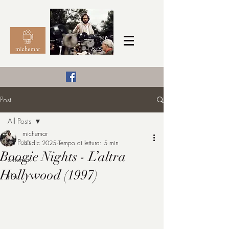
Il Cinema secondo me,
Post
michemar
All Posts
cinefilo da bambino
michemar
All Posts
10 dic 2025
Tempo di lettura: 5 min
Boogie Nights - L’altra
cinema
Hollywood (1997)
film