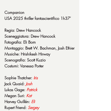
Companion
USA 2025 thriller fantascientifico 1h37’
Regia: Drew Hancock
Sceneggiatura: Drew Hancock
Fotografia: Eli Born
Montaggio: Brett W. Bachman, Josh Ethier
Musiche: Hrishikesh Hirway
Scenografia: Scott Kuzio
Costumi: Vanessa Porter
Sophie Thatcher: 
Iris
Jack Quaid: 
Josh
Lukas Gage: 
Patrick
Megan Suri: 
Kat
Harvey Guillén: 
Eli
Rupert Friend: 
Sergey