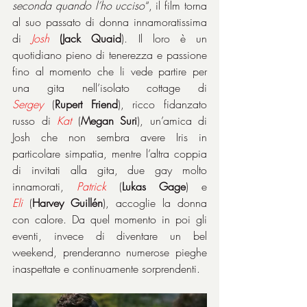
seconda quando l’ho ucciso
“, il film torna 
al suo passato di donna innamoratissima 
di 
Josh
(Jack Quaid
). Il loro è un 
quotidiano pieno di tenerezza e passione 
fino al momento che li vede partire per 
una gita nell’isolato cottage di 
Sergey
 (
Rupert Friend
), ricco fidanzato 
russo di 
Kat
 (
Megan Suri
), un’amica di 
Josh che non sembra avere Iris in 
particolare simpatia, mentre l’altra coppia 
di invitati alla gita, due gay molto 
innamorati, 
Patrick
 (
Lukas Gage
) e 
Eli
 (
Harvey Guillén
), accoglie la donna 
con calore. Da quel momento in poi gli 
eventi, invece di diventare un bel 
weekend, prenderanno numerose pieghe 
inaspettate e continuamente sorprendenti.