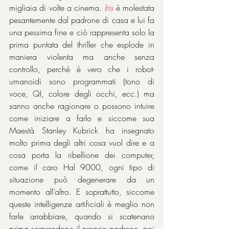
migliaia di volte a cinema. 
Iris
 è molestata 
pesantemente dal padrone di casa e lui fa 
una pessima fine e ciò rappresenta solo la 
prima puntata del thriller che esplode in 
maniera violenta ma anche senza 
controllo, perché è vero che i robot-
umanoidi sono programmati (tono di 
voce, QI, colore degli occhi, ecc.) ma 
sanno anche ragionare o possono intuire 
come iniziare a farlo e siccome sua 
Maestà Stanley Kubrick ha insegnato 
molto prima degli altri cosa vuol dire e a 
cosa porta la ribellione dei computer, 
come il caro Hal 9000, ogni tipo di 
situazione può degenerare da un 
momento all’altro. E soprattutto, siccome 
queste intelligenze artificiali è meglio non 
farle arrabbiare, quando si scatenano 
prima sorprendono il proprio padrone, poi 