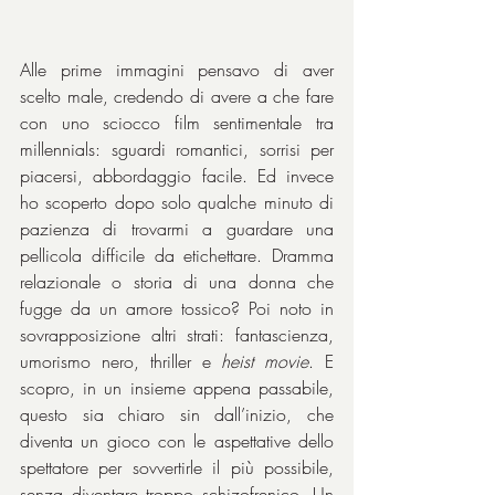
Alle prime immagini pensavo di aver 
scelto male, credendo di avere a che fare 
con uno sciocco film sentimentale tra 
millennials: sguardi romantici, sorrisi per 
piacersi, abbordaggio facile. Ed invece 
ho scoperto dopo solo qualche minuto di 
pazienza di trovarmi a guardare una 
pellicola difficile da etichettare. Dramma 
relazionale o storia di una donna che 
fugge da un amore tossico? Poi noto in 
sovrapposizione altri strati: fantascienza, 
umorismo nero, thriller e 
heist movie
. E 
scopro, in un insieme appena passabile, 
questo sia chiaro sin dall’inizio, che 
diventa un gioco con le aspettative dello 
spettatore per sovvertirle il più possibile, 
senza diventare troppo schizofrenico. Un 