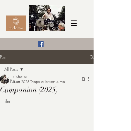
Il Cinema secondo me,
Post
michemar
All Posts
cinefilo da bambino
michemar
All Posts
3 ott 2025
Tempo di lettura: 4 min
Companion (2025)
cinema
film