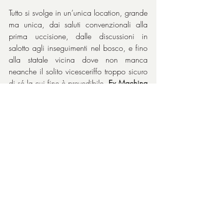
Tutto si svolge in un’unica location, grande 
ma unica, dai saluti convenzionali alla 
prima uccisione, dalle discussioni in 
salotto agli inseguimenti nel bosco, e fino 
alla statale vicina dove non manca 
neanche il solito vicesceriffo troppo sicuro 
di sé la cui fine è prevedibile. 
Ex Machina
lo ha spiegato bene cosa significa dare 
troppa libertà agli umanoidi dandogli 
troppa confidenza. Tra l’altro, dato che la 
professione di 
Sergey
 è illegale, il frutto 
dei suoi enormi guadagni è in casa e 
quindi il colpo da milionari fa parte del 
gioco, sanguinolento solo per gli umani, 
ché il resto della compagnia il sangue ce 
l’ha ma è sintetico.