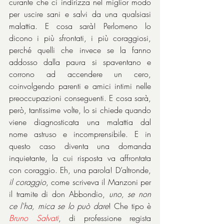
curante che ci indirizza nel miglior modo 
per uscire sani e salvi da una qualsiasi 
malattia. E cosa sarà! Perlomeno lo 
dicono i più sfrontati, i più coraggiosi, 
perché quelli che invece se la fanno 
addosso dalla paura si spaventano e 
corrono ad accendere un cero, 
coinvolgendo parenti e amici intimi nelle 
preoccupazioni conseguenti. E cosa sarà, 
però, tantissime volte, lo si chiede quando 
viene diagnosticata una malattia dal 
nome astruso e incomprensibile. E in 
questo caso diventa una domanda 
inquietante, la cui risposta va affrontata 
con coraggio. Eh, una parola! D’altronde, 
il coraggio
, come scriveva il Manzoni per 
il tramite di don Abbondio, 
uno, se non 
ce l'ha, mica se lo può dare
! Che tipo è 
Bruno Salvati
, di professione regista 