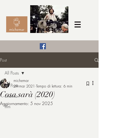
Il Cinema secondo me,
Post
michemar
All Posts
cinefilo da bambino
michemar
All Posts
29 mar 2021
Tempo di lettura: 6 min
Cosa sarà (2020)
cinema
Aggiornamento:
5 nov 2025
film