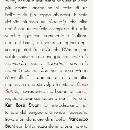
bene
, che di questi tempi non era la cosa 
più adatta, anche se si tratta di un 
bell’augurio (fin troppo abusato). È stato 
definito piuttosto un 
dramedy
, che altro 
non è che un perfetto esemplare di quella 
vecchia, gloriosa commedia all'italiana 
con cui Bruni, allievo della regina degli 
sceneggiatori Suso Cecchi D'Amico, ha 
voluto scrivere la sceneggiatura: 
non c'è 
commedia senza tragedia, non c'è 
comicità senza dramma
, diceva Mario 
Monicelli. E il dramma qui è la malattia 
improvvisa che stravolge la vita di 
Bruno 
Salvati
, nevrastenico ma buono di cuore, 
regista quarantacinquenne con il volto di 
Kim Rossi Stuart
: la mielodisplasia, un 
tumore del sangue che rende necessario 
trovare un donatore di midollo. 
Francesco 
Bruni
 con brillantezza domina una materia 