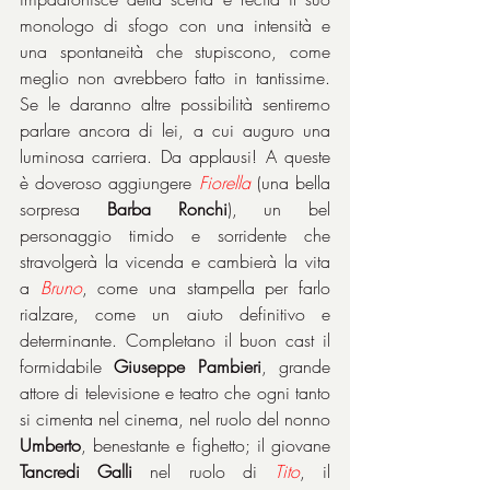
monologo di sfogo con una intensità e 
una spontaneità che stupiscono, come 
meglio non avrebbero fatto in tantissime. 
Se le daranno altre possibilità sentiremo 
parlare ancora di lei, a cui auguro una 
luminosa carriera. Da applausi! A queste 
è doveroso aggiungere 
Fiorella
 (una bella 
sorpresa 
Barba Ronchi
), un bel 
personaggio timido e sorridente che 
stravolgerà la vicenda e cambierà la vita 
a 
Bruno
, come una stampella per farlo 
rialzare, come un aiuto definitivo e 
determinante. Completano il buon cast il 
formidabile 
Giuseppe Pambieri
, grande 
attore di televisione e teatro che ogni tanto 
si cimenta nel cinema, nel ruolo del nonno 
Umberto
, benestante e fighetto; il giovane 
Tancredi Galli
 nel ruolo di 
Tito
, il 