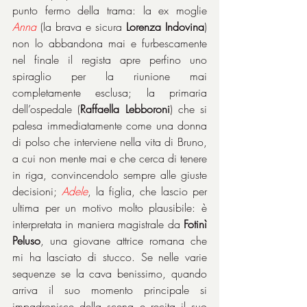
punto fermo della trama: la ex moglie 
Anna
 (la brava e sicura 
Lorenza Indovina
) 
non lo abbandona mai e furbescamente 
nel finale il regista apre perfino uno 
spiraglio per la riunione mai 
completamente esclusa; la primaria 
dell’ospedale (
Raffaella Lebboroni
) che si 
palesa immediatamente come una donna 
di polso che interviene nella vita di Bruno, 
a cui non mente mai e che cerca di tenere 
in riga, convincendolo sempre alle giuste 
decisioni; 
Adele
, la figlia, che lascio per 
ultima per un motivo molto plausibile: è 
interpretata in maniera magistrale da 
Fotinì 
Peluso
, una giovane attrice romana che 
mi ha lasciato di stucco. Se nelle varie 
sequenze se la cava benissimo, quando 
arriva il suo momento principale si 
impadronisce della scena e recita il suo 