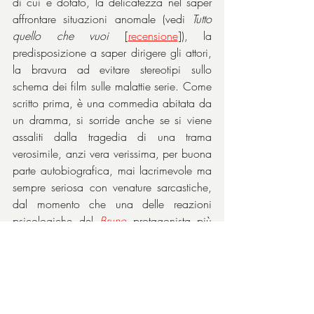
di cui è dotato, la delicatezza nel saper 
affrontare situazioni anomale (vedi 
Tutto 
quello che vuoi
 [
recensione
]), la 
predisposizione a saper dirigere gli attori, 
la bravura ad evitare stereotipi sullo 
schema dei film sulle malattie serie. Come 
scritto prima, è una commedia abitata da 
un dramma, si sorride anche se si viene 
assaliti dalla tragedia di una trama 
verosimile, anzi vera verissima, per buona 
parte autobiografica, mai lacrimevole ma 
sempre seriosa con venature sarcastiche, 
dal momento che una delle reazioni 
psicologiche del 
Bruno
 protagonista più 
frequenti è la battuta tagliente diretta a chi 
sul momento non gli offre ciò che lui 
cerca, trovando conforto però 
continuamente nella vicinanza dei due 
figli, in particolar modo in 
Adele
, la figlia 