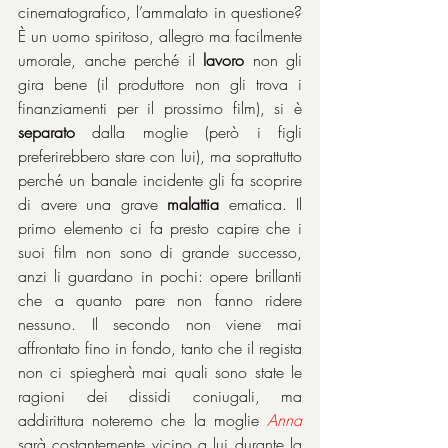
cinematografico, l’ammalato in questione? 
È un uomo spiritoso, allegro ma facilmente 
umorale, anche perché il 
lavoro
 non gli 
gira bene (il produttore non gli trova i 
finanziamenti per il prossimo film), si è 
separato
 dalla moglie (però i figli 
preferirebbero stare con lui), ma soprattutto 
perché un banale incidente gli fa scoprire 
di avere una grave 
malattia
 ematica. Il 
primo elemento ci fa presto capire che i 
suoi film non sono di grande successo, 
anzi li guardano in pochi: opere brillanti 
che a quanto pare non fanno ridere 
nessuno. Il secondo non viene mai 
affrontato fino in fondo, tanto che il regista 
non ci spiegherà mai quali sono state le 
ragioni dei dissidi coniugali, ma 
addirittura noteremo che la moglie 
Anna
sarà costantemente vicino a lui durante la 