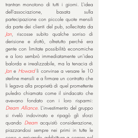
trantran monotono di tutti i giorni. L’idea 
dell’associazione, basata sulla 
partecipazione con piccole quote mensili 
da parte dei clienti del pub, sollecitata da 
Jan
, riscosse subito qualche sorriso di 
derisione e sfottò, oltretutto perché era 
gente con limitate possibilità economiche 
e a loro sembrò immediatamente un’idea 
balorda e irrealizzabile, ma la tenacia di 
Jan
 e 
Howard
 li convinse a versare le 10 
sterline mensili e a firmare un contratto che 
li legava alla proprietà di quel promettente 
puledro chiamata come il sindacato che 
avevano fondato con i loro risparmi: 
Dream Alliance
. L'investimento del gruppo 
si rivelò indovinato e ripagò gli sforzi 
quando 
Dream
 acquistò considerazione, 
piazzandosi sempre nei primi in tutte le 
corse e arrivando addirittura a correre nel 