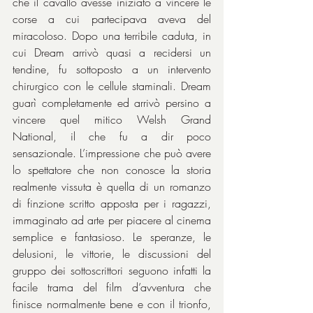
che il cavallo avesse iniziato a vincere le 
corse a cui partecipava aveva del 
miracoloso. Dopo una terribile caduta, in 
cui Dream arrivò quasi a recidersi un 
tendine, fu sottoposto a un intervento 
chirurgico con le cellule staminali. Dream 
guarì completamente ed arrivò persino a 
vincere quel mitico Welsh Grand 
National, il che fu a dir poco 
sensazionale. L’impressione che può avere 
lo spettatore che non conosce la storia 
realmente vissuta è quella di un romanzo 
di finzione scritto apposta per i ragazzi, 
immaginato ad arte per piacere al cinema 
semplice e fantasioso. Le speranze, le 
delusioni, le vittorie, le discussioni del 
gruppo dei sottoscrittori seguono infatti la 
facile trama del film d’avventura che 
finisce normalmente bene e con il trionfo, 