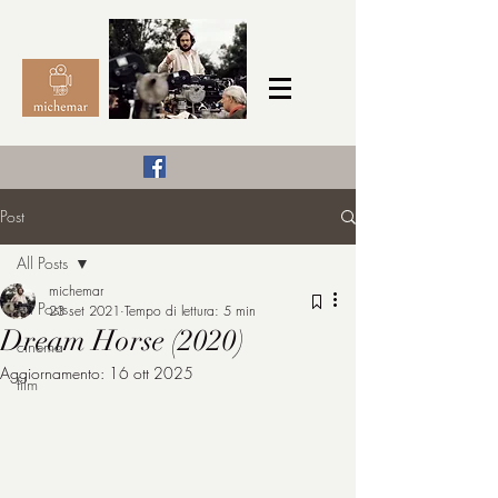
Il Cinema secondo me,
Post
michemar
All Posts
cinefilo da bambino
michemar
All Posts
23 set 2021
Tempo di lettura: 5 min
Dream Horse (2020)
cinema
Aggiornamento:
16 ott 2025
film