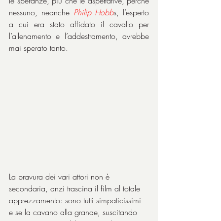
le speranze, più che le aspettative, perché 
nessuno, neanche 
Philip Hobb
s, l’esperto 
a cui era stato affidato il cavallo per 
l’allenamento e l’addestramento, avrebbe 
mai sperato tanto.
La bravura dei vari attori non è 
secondaria, anzi trascina il film al totale 
apprezzamento: sono tutti simpaticissimi 
e se la cavano alla grande, suscitando 