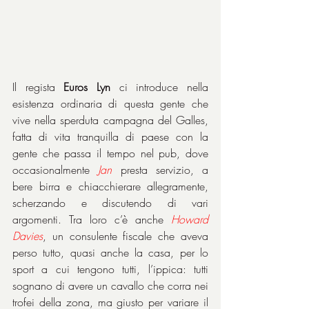
Il regista 
Euros Lyn
 ci introduce nella 
esistenza ordinaria di questa gente che 
vive nella sperduta campagna del Galles, 
fatta di vita tranquilla di paese con la 
gente che passa il tempo nel pub, dove 
occasionalmente 
Jan
 presta servizio, a 
bere birra e chiacchierare allegramente, 
scherzando e discutendo di vari 
argomenti. Tra loro c’è anche 
Howard 
Davies
, un consulente fiscale che aveva 
perso tutto, quasi anche la casa, per lo 
sport a cui tengono tutti, l’ippica: tutti 
sognano di avere un cavallo che corra nei 
trofei della zona, ma giusto per variare il 