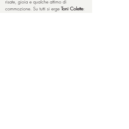
risate, gioia e qualche attimo di 
commozione. Su tutti si erge 
Toni Colette
: 
trascinante, verace, si prende il film sulle 
spalle e tratteggia il personaggio della 
protagonista in maniera travolgente, 
come il suo caro cavallo (
C’mon, my 
boy!
), ancora più brillante per via del suo 
perfetto accento gallese per essere 
perfettamente inserita nell’ambiente e fra i 
concittadini, motivo per cui andrebbe 
visto forzatamente in originale. A parte 
quel pigrone ma simpatico maritone 
Brian
 (interpretato da 
Owen Teale
), l’altro 
attore di spicco che dà un notevole 
contributo alla piacevolezza del film è 
Damian Lewis
, l’
Howard Davies
 che 
riscatta, con le vittorie di 
Dream Alliance
, 
le tante delusioni subite in precedenza, 
riacquistando la fiducia e l’amore della 