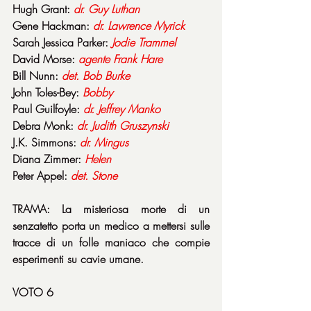
Hugh Grant: 
dr. Guy Luthan
Gene Hackman: 
dr. Lawrence Myrick
Sarah Jessica Parker: 
Jodie
Trammel
David Morse: 
agente
Frank
Hare
Bill Nunn: 
det. Bob Burke
John Toles-Bey: 
Bobby
Paul Guilfoyle: 
dr. Jeffrey Manko
Debra Monk: 
dr. Judith Gruszynski
J.K. Simmons: 
dr. Mingus
Diana Zimmer: 
Helen
Peter Appel: 
det. Stone
TRAMA: La misteriosa morte di un 
senzatetto porta un medico a mettersi sulle 
tracce di un folle maniaco che compie 
esperimenti su cavie umane.
VOTO 6