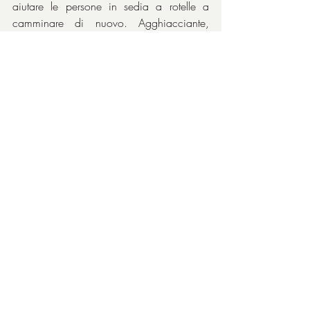
aiutare le persone in sedia a rotelle a 
camminare di nuovo. Agghiacciante, 
direi!
In effetti, il film invita al dibattito su quanto 
sia efficace la professione medica di certi 
dottori, che dà credibilità al punto di vista 
offrendo un argomento del tipo “il fine 
giustifica i mezzi”.