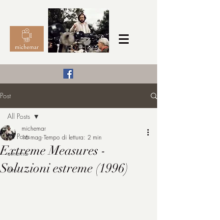
Il Cinema secondo me,
Post
michemar
All Posts
cinefilo da bambino
michemar
All Posts
16 mag
Tempo di lettura: 2 min
Extreme Measures -
cinema
Soluzioni estreme (1996)
film