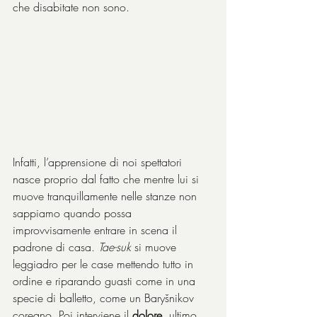
che disabitate non sono.
Infatti, l’apprensione di noi spettatori 
nasce proprio dal fatto che mentre lui si 
muove tranquillamente nelle stanze non 
sappiamo quando possa 
improvvisamente entrare in scena il 
padrone di casa. 
Tae-suk
 si muove 
leggiadro per le case mettendo tutto in 
ordine e riparando guasti come in una 
specie di balletto, come un Baryšnikov 
coreano. Poi interviene il 
dolore
, ultimo 