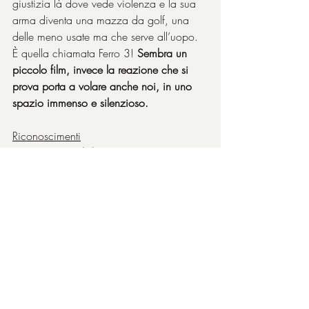
giustizia là dove vede violenza e la sua 
arma diventa una mazza da golf, una 
delle meno usate ma che serve all’uopo. 
È quella chiamata Ferro 3! 
Sembra un 
piccolo film, invece la reazione che si 
prova porta a volare anche noi, in uno 
spazio immenso e silenzioso.
Riconoscimenti
2004 – Festival di Venezia
Premio FIPRESCI
Leone d’argento - Premio speciale per la 
regia
https://www.youtube.com/watch?v=S-
S5n0JniDw