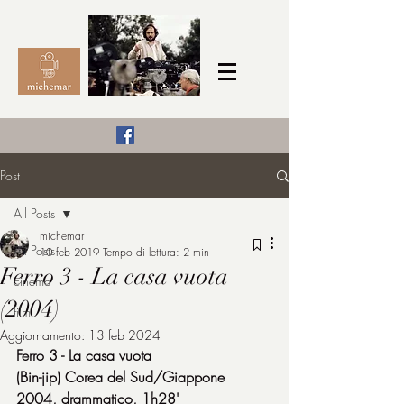
Il Cinema secondo me,
Post
michemar
All Posts
cinefilo da bambino
michemar
All Posts
10 feb 2019
Tempo di lettura: 2 min
Ferro 3 - La casa vuota
cinema
(2004)
film
Aggiornamento:
13 feb 2024
Ferro 3 - La casa vuota
(Bin-jip) Corea del Sud/Giappone 
2004, drammatico, 1h28'