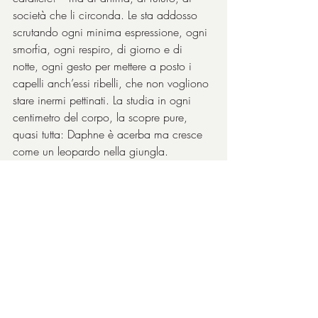
società che li circonda. Le sta addosso 
scrutando ogni minima espressione, ogni 
smorfia, ogni respiro, di giorno e di 
notte, ogni gesto per mettere a posto i 
capelli anch’essi ribelli, che non vogliono 
stare inermi pettinati. La studia in ogni 
centimetro del corpo, la scopre pure, 
quasi tutta: Daphne è acerba ma cresce 
come un leopardo nella giungla.
Bravissima la giovane 
Daphe Scoccia
, 
una sorpresa vera, naturale e coatta al 
punto giusto, genuina come serviva, né 
di più né di meno. 
E la daphne è anche 
un fiore
, per chi lo scordasse, e bello 
pure.
Bravo Giovannesi
 a narrare queste 