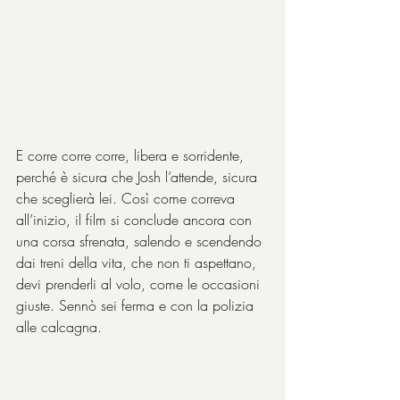
E corre corre corre, libera e sorridente, 
perché è sicura che Josh l’attende, sicura 
che sceglierà lei. Così come correva 
all’inizio, il film si conclude ancora con 
una corsa sfrenata, salendo e scendendo 
dai treni della vita, che non ti aspettano, 
devi prenderli al volo, come le occasioni 
giuste. Sennò sei ferma e con la polizia 
alle calcagna.