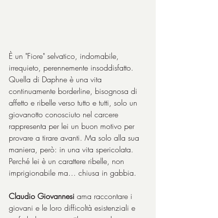
È un "Fiore" selvatico, indomabile, 
irrequieto, perennemente insoddisfatto. 
Quella di Daphne è una vita 
continuamente borderline, bisognosa di 
affetto e ribelle verso tutto e tutti, solo un 
giovanotto conosciuto nel carcere 
rappresenta per lei un buon motivo per 
provare a tirare avanti. Ma solo alla sua 
maniera, però: in una vita spericolata. 
Perché lei è un carattere ribelle, non 
imprigionabile ma… chiusa in gabbia.
Claudio Giovannesi
 ama raccontare i 
giovani e le loro difficoltà esistenziali e 