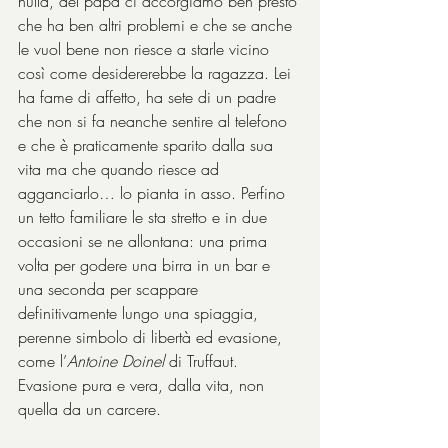
nulla, del papà ci accorgiamo ben presto 
che ha ben altri problemi e che se anche 
le vuol bene non riesce a starle vicino 
così come desidererebbe la ragazza. Lei 
ha fame di affetto, ha sete di un padre 
che non si fa neanche sentire al telefono 
e che è praticamente sparito dalla sua 
vita ma che quando riesce ad 
agganciarlo… lo pianta in asso. Perfino 
un tetto familiare le sta stretto e in due 
occasioni se ne allontana: una prima 
volta per godere una birra in un bar e 
una seconda per scappare 
definitivamente lungo una spiaggia, 
perenne simbolo di libertà ed evasione, 
come l’
Antoine Doinel
 di Truffaut. 
Evasione pura e vera, dalla vita, non 
quella da un carcere.