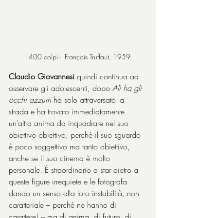
I 400 colpi -  François Truffaut, 1959
Claudio Giovannesi
 quindi continua ad 
osservare gli adolescenti, dopo 
Alì ha gli 
occhi azzurri
 ha solo attraversato la 
strada e ha trovato immediatamente 
un’altra anima da inquadrare nel suo 
obiettivo obiettivo, perché il suo sguardo 
è poco soggettivo ma tanto obiettivo, 
anche se il suo cinema è molto 
personale. È straordinario a star dietro a 
queste figure irrequiete e le fotografa 
dando un senso alla loro instabilità, non 
caratteriale – perché ne hanno di 
carattere! – ma di anima, di futuro, di 