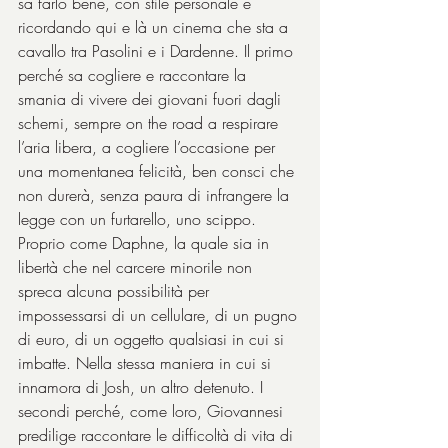
sa farlo bene, con stile personale e 
ricordando qui e là un cinema che sta a 
cavallo tra Pasolini e i Dardenne. Il primo 
perché sa cogliere e raccontare la 
smania di vivere dei giovani fuori dagli 
schemi, sempre on the road a respirare 
l’aria libera, a cogliere l’occasione per 
una momentanea felicità, ben consci che 
non durerà, senza paura di infrangere la 
legge con un furtarello, uno scippo. 
Proprio come Daphne, la quale sia in 
libertà che nel carcere minorile non 
spreca alcuna possibilità per 
impossessarsi di un cellulare, di un pugno 
di euro, di un oggetto qualsiasi in cui si 
imbatte. Nella stessa maniera in cui si 
innamora di Josh, un altro detenuto. I 
secondi perché, come loro, Giovannesi 
predilige raccontare le difficoltà di vita di 