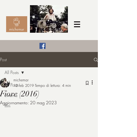
Il Cinema secondo me,
Post
michemar
All Posts
cinefilo da bambino
michemar
All Posts
12 feb 2019
Tempo di lettura: 4 min
Fiore (2016)
cinema
Aggiornamento:
20 mag 2023
film