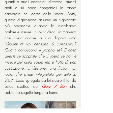
quanti e quali connotati differenti, quanti 
abiti a lui poco congeniali lo fanno 
cambiare nel corso della storia. Anzi, 
questa digressione assume un significato 
più pregnante quando lo ascoltiamo 
parlare e istruire i suoi studenti, in maniera 
che rivela anche la sua doppia vita: 
“
Quanti di voi pensano di conoscersi? 
Quanti conoscono il proprio sé? E cosa 
direste se scopriste che il vostro sé non è 
invece per nulla vostro ma è frutto di una 
costruzione, un’illusione, una fiction, un 
ruolo che avete interpretato per tutta la 
vita?
”. Ecco spiegato da lui stesso il fondo 
psico-filosofico del 
Gary / Ron
 che 
abbiamo seguito lungo la trama.