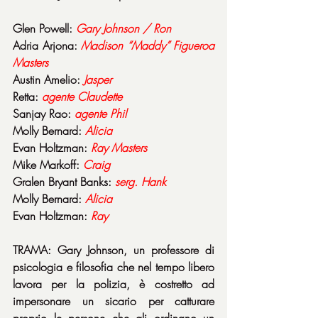
Glen Powell: 
Gary Johnson / Ron
Adria Arjona: 
Madison “Maddy” Figueroa 
Masters
Austin Amelio: 
Jasper
Retta: 
agente
Claudette
Sanjay Rao: 
agente
Phil
Molly Bernard: 
Alicia
Evan Holtzman: 
Ray
Masters
Mike Markoff: 
Craig
Gralen Bryant Banks: 
serg. Hank
Molly Bernard: 
Alicia
Evan Holtzman: 
Ray
TRAMA: Gary Johnson, un professore di 
psicologia e filosofia che nel tempo libero 
lavora per la polizia, è costretto ad 
impersonare un sicario per catturare 