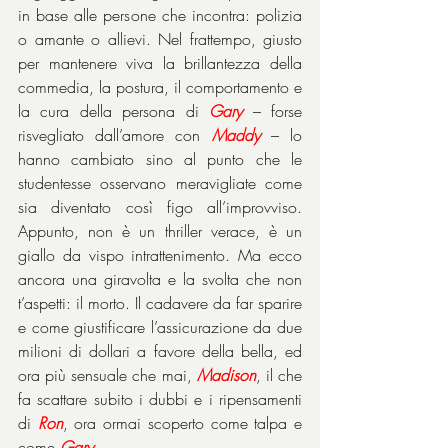
in base alle persone che incontra: polizia 
o amante o allievi. Nel frattempo, giusto 
per mantenere viva la brillantezza della 
commedia, la postura, il comportamento e 
la cura della persona di 
Gary
 – forse 
risvegliato dall’amore con 
Maddy
 – lo 
hanno cambiato sino al punto che le 
studentesse osservano meravigliate come 
sia diventato così figo all’improvviso. 
Appunto, non è un thriller verace, è un 
giallo da vispo intrattenimento. Ma ecco 
ancora una giravolta e la svolta che non 
t’aspetti: il morto. Il cadavere da far sparire 
e come giustificare l’assicurazione da due 
milioni di dollari a favore della bella, ed 
ora più sensuale che mai, 
Madison
, il che 
fa scattare subito i dubbi e i ripensamenti 
di 
Ron
, ora ormai scoperto come talpa e 
come 
Gary
.