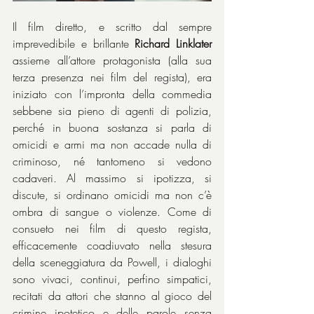
Il film diretto, e scritto dal sempre 
imprevedibile e brillante 
Richard Linklater
assieme all’attore protagonista (alla sua 
terza presenza nei film del regista), era 
iniziato con l’impronta della commedia 
sebbene sia pieno di agenti di polizia, 
perché in buona sostanza si parla di 
omicidi e armi ma non accade nulla di 
criminoso, né tantomeno si vedono 
cadaveri. Al massimo si ipotizza, si 
discute, si ordinano omicidi ma non c’è 
ombra di sangue o violenze. Come di 
consueto nei film di questo regista, 
efficacemente coadiuvato nella stesura 
della sceneggiatura da Powell, i dialoghi 
sono vivaci, continui, perfino simpatici, 
recitati da attori che stanno al gioco del 
crimine ipotetico e delle parole senza 