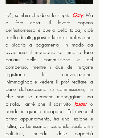
Io?, sembra chiedersi lo stupito 
Gary
. Ma 
a fare cosa: il lavoro coperto 
dell’estromesso è quello della talpa, cioè 
quello di atteggiarsi a killer di professione, 
a sicario a pagamento, in modo da 
avvicinare il mandante di turno e farlo 
parlare della commissione e del 
compenso, mentre i due del furgone 
registrano la conversazione. 
Inimmaginabile vedere il prof recitare la 
parte dell’assassino su commissione, lui 
che non sa neanche maneggiare una 
pistola. Tant’è che il sostituito 
Jasper
 lo 
deride in quanto incapace. Ed invece il 
primo appuntamento, tra una lezione e 
l’altra, va benissimo, lasciando sbalorditi i 
poliziotti, increduli delle capacità 