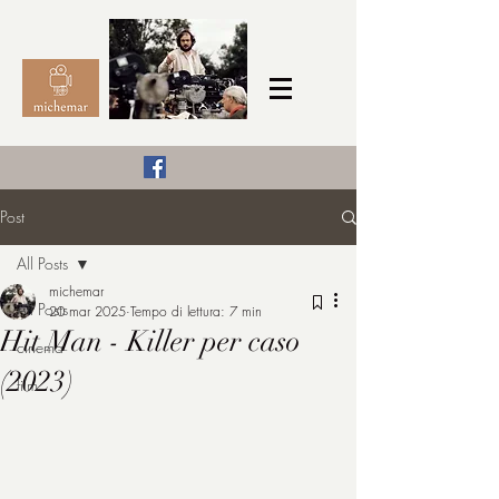
Il Cinema secondo me,
Post
michemar
All Posts
cinefilo da bambino
michemar
All Posts
20 mar 2025
Tempo di lettura: 7 min
Hit Man - Killer per caso
cinema
(2023)
film