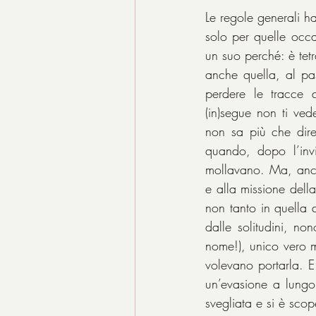
Le regole generali h
solo per quelle occ
un suo perché: è tet
anche quella, al pa
perdere le tracce q
(in)segue non ti ved
non sa più che dir
quando, dopo l’invit
mollavano. Ma, anco
e alla missione della 
non tanto in quella d
dalle solitudini, no
nome!), unico vero m
volevano portarla. E
un’evasione a lungo
svegliata e si è scop