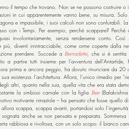
anno il tempo che trovano. Non se ne possono costruire o i
asioni in cui apparentemente vanno bene, su misura. Solo 
ragona e impassibile, i suoi calcoli non sono confutabili. L
sso con i Tempi. Per esempio, perché scappare? Perché an
uasi involontariamente, senza rendersene conto. Così a
e più, diventi irrintracciabile, come orme coperte dalla nev
ezione prendere. Succede a 
Bernadette
, che si è sentita 
o a partire tutti insieme per l’avventura dell’Antartide, h
ra prima e ancora peggio, ha dovuto rinunciare da 20 an
sua esistenza: l’architettura. Allora, l’unico rimedio per “rien
egli altri, quanto nella sua, quella vita che era stata demo
nostante la simbiosi carnale con la figlia 
Bee
(Balakrishna
otivo motivante rimastole – ha pensato che fosse quello d
 allora scappa, scappa avanti, portandosi solo l’ingenuità
 sognata anche se non pensata e preparata. Sommersa da
erta rabbiosa e rivoltosa, con un solo scopo: il bianco can