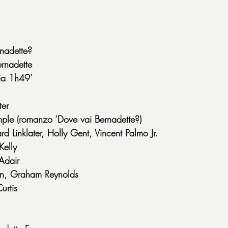
rnadette?
rnadette
a 1h49’
ter
ple (romanzo ‘Dove vai Bernadette?)
d Linklater, Holly Gent, Vincent Palmo Jr.
Kelly
Adair
n, Graham Reynolds
urtis