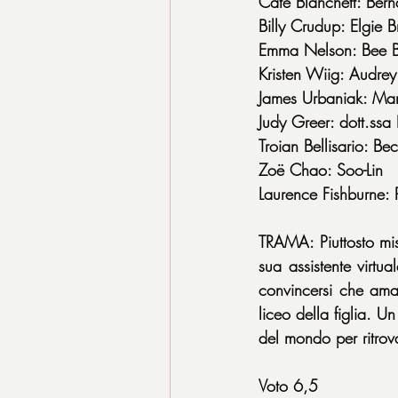
Cate Blanchett: Bern
Billy Crudup: Elgie 
Emma Nelson: Bee 
Kristen Wiig: Audrey 
James Urbaniak: Mar
Judy Greer: dott.ssa 
Troian Bellisario: Be
Zoë Chao: Soo-Lin
Laurence Fishburne: P
TRAMA: Piuttosto mis
sua assistente virtua
convincersi che ama 
liceo della figlia. U
del mondo per ritrova
Voto 6,5