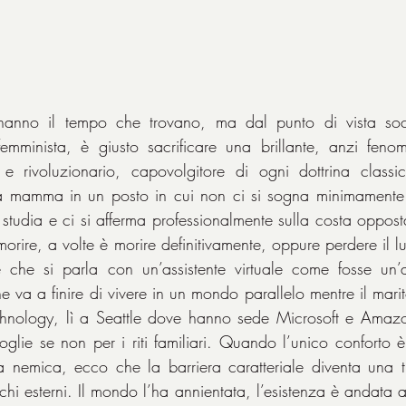
hanno il tempo che trovano, ma dal punto di vista soci
 femminista, è giusto sacrificare una brillante, anzi fenom
e rivoluzionario, capovolgitore di ogni dottrina classica 
a mamma in un posto in cui non ci si sogna minimamente di
 studia e ci si afferma professionalmente sulla costa oppost
orire, a volte è morire definitivamente, oppure perdere il l
che si parla con un’assistente virtuale come fosse un’am
e va a finire di vivere in un mondo parallelo mentre il mari
echnology, lì a Seattle dove hanno sede Microsoft e Amazo
lie se non per i riti familiari. Quando l’unico conforto è la
ra nemica, ecco che la barriera caratteriale diventa una tr
chi esterni. Il mondo l’ha annientata, l’esistenza è andata av