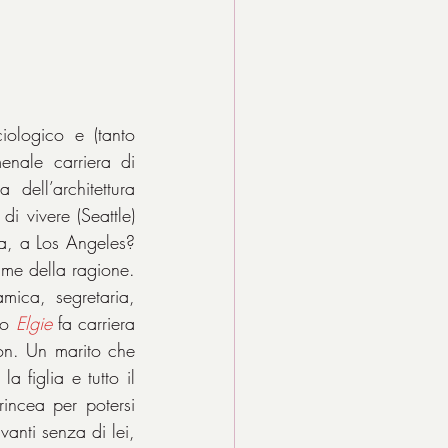
ologico e (tanto 
enale carriera di 
dell’architettura 
 vivere (Seattle) 
a, a Los Angeles? 
ume della ragione. 
ica, segretaria, 
to 
Elgie
fa carriera 
n. Un marito che 
 figlia e tutto il 
incea per potersi 
anti senza di lei, 