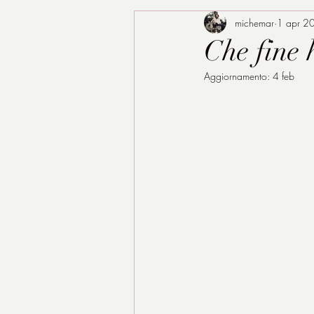
michemar
1 apr 2
Che fine 
Aggiornamento:
4 feb