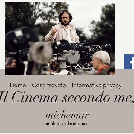
Titolo
Home
Cosa trovate
Informativa privacy
Avenir Light una delle font preferite dai
Il Cinema secondo me
designer. Facile da leggere, viene
grande
utilizzata per titoli e paragrafi.
michemar
cinefilo da bambino