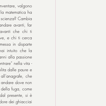
nventare, valgono 
la matematica ha 
a scienza? Cambia 
dare avanti, far 
vanti che chi ti 
e, e chi ti cerca 
messa in disparte 
ai intuito che la 
ni alla passione 
trare” nella vita - 
lita dalle paure e 
 all’anagrafe, che 
i andare dove non 
 della fuga, come 
l presente, si è 
dore dei ghiacciai 