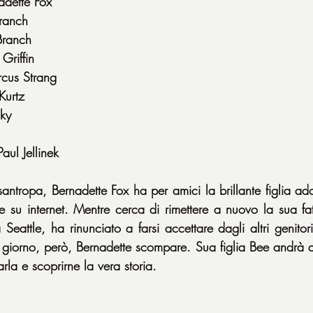
adette Fox
Branch
Branch
Griffin
cus Strang
Kurtz
cky
aul Jellinek
antropa, Bernadette Fox ha per amici la brillante figlia ado
le su internet. Mentre cerca di rimettere a nuovo la sua fa
Seattle, ha rinunciato a farsi accettare dagli altri genitor
n giorno, però, Bernadette scompare. Sua figlia Bee andrà all
rla e scoprirne la vera storia.