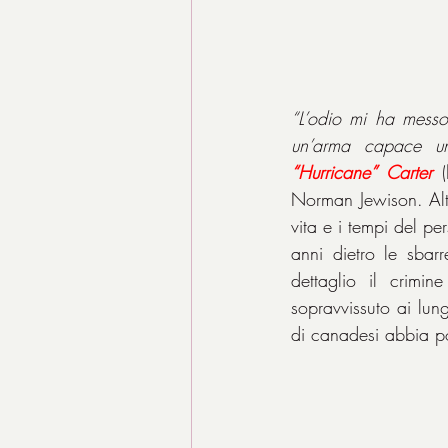
“L’odio mi ha messo 
un’arma capace un 
“Hurricane” Carter
 (
Norman Jewison. Alte
vita e i tempi del p
anni dietro le sbar
dettaglio il crimi
sopravvissuto ai lun
di canadesi abbia po