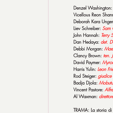
Denzel Washington:
Vicellous Reon Shan
Deborah Kara Unger
Liev Schreiber: 
Sam 
John Hannah: 
Terry 
Dan Hedaya: 
det. D
Debbi Morgan: 
Mae
Clancy Brown: 
ten. 
David Paymer: 
Myro
Harris Yulin: 
Leon Fr
Rod Steiger: 
giudice
Badja Djola: 
Mobutu
Vincent Pastore: 
Alfr
Al Waxman: 
diretto
TRAMA: La storia di 