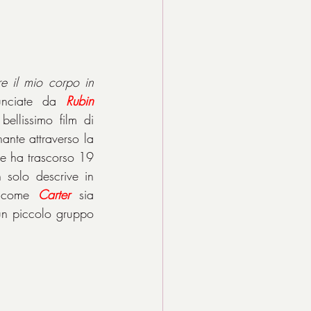
e il mio corpo in 
unciate da 
Rubin 
ellissimo film di 
nte attraverso la 
e ha trascorso 19 
solo descrive in 
a come 
Carter
sia 
un piccolo gruppo 