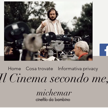
Titolo
Home
Cosa trovate
Informativa privacy
Avenir Light una delle font preferite dai
Il Cinema secondo me
designer. Facile da leggere, viene
grande
utilizzata per titoli e paragrafi.
michemar
cinefilo da bambino