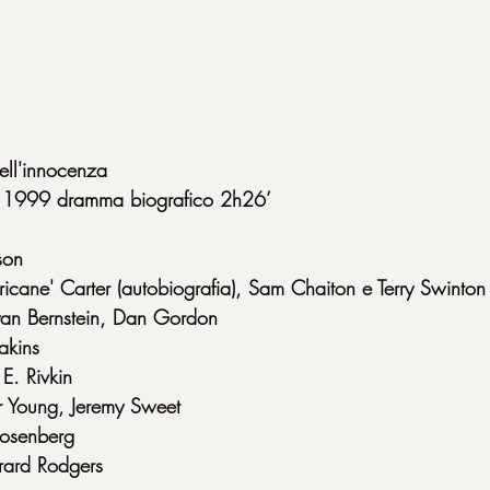
dell'innocenza
A 1999 dramma biografico 2h26’
son
ricane' Carter (autobiografia), Sam Chaiton e Terry Swinton 
yan Bernstein, Dan Gordon
akins
E. Rivkin
r Young, Jeremy Sweet
Rosenberg
rard Rodgers