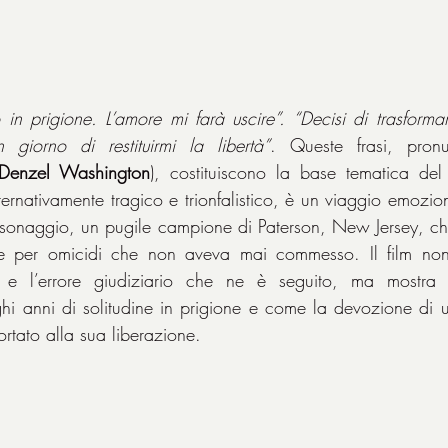
in prigione. L’amore mi farà uscire”. “Decisi di trasformar
giorno di restituirmi la libertà”
. Queste frasi, pron
Denzel Washington
), costituiscono la base tematica del b
rnativamente tragico e trionfalistico, è un viaggio emoziona
ersonaggio, un pugile campione di Paterson, New Jersey, ch
re per omicidi che non aveva mai commesso. Il film non 
ne e l’errore giudiziario che ne è seguito, ma mostr
ghi anni di solitudine in prigione e come la devozione di 
rtato alla sua liberazione.