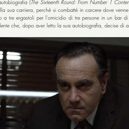
autobiografia (
The Sixteenth Round: From Number 1 Conte
lla sua carriera, perché si combatté in carcere dove venne 
a tre ergastoli per l’omicidio di tre persone in un bar di 
dente che, dopo aver letto la sua autobiografia, decise di ai