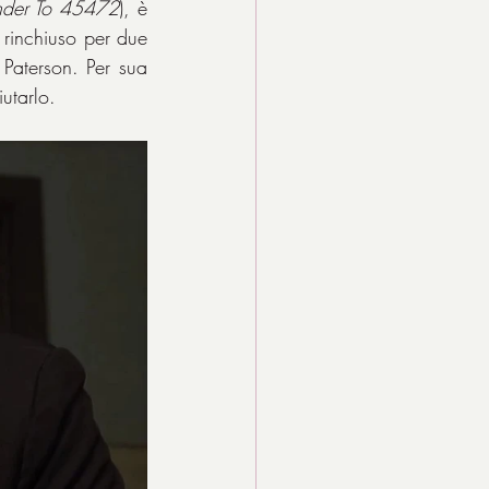
nder To 45472
), è 
rinchiuso per due 
Paterson. Per sua 
utarlo.