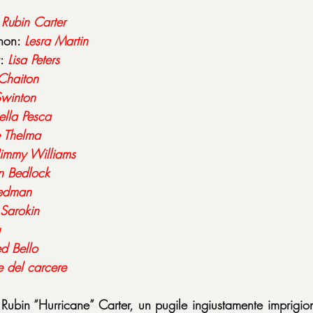
 
Rubin Carter
non: 
Lesra Martin
: 
Lisa Peters
Chaiton
Swinton
ella Pesca
 Thelma
Jimmy Williams
n Bedlock
iedman
 Sarokin
ed Bello
re del carcere
Rubin “Hurricane” Carter, un pugile ingiustamente imprigion