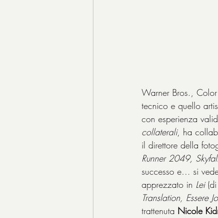
Warner Bros., Color
tecnico e quello art
con esperienza valid
collaterali
, ha colla
il direttore della foto
Runner 2049, Skyfall,
successo e… si vede 
apprezzato in 
Lei
 (d
Translation, Essere 
trattenuta 
Nicole Ki