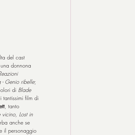
ta del cast 
, una donnona 
Reazioni 
 - Genio ribelle
; 
olori di 
Blade 
ri tantissimi film di 
ett
, tanto 
vicino, Lost in 
erba anche se 
e il personaggio 