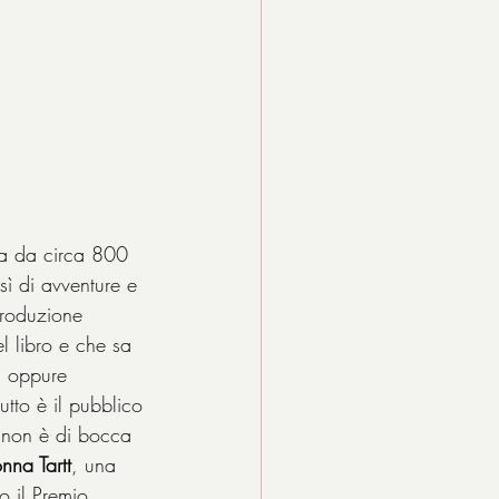
ia da circa 800 
ì di avventure e 
produzione 
l libro e che sa 
, oppure 
tto è il pubblico 
e non è di bocca 
nna Tartt
, una 
o il Premio 