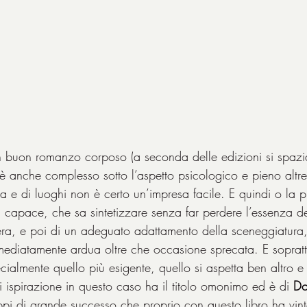
un buon romanzo corposo (a seconda delle edizioni si spaz
 anche complesso sotto l’aspetto psicologico e pieno altres
ta e di luoghi non è certo un’impresa facile. E quindi o la 
a capace, che sa sintetizzare senza far perdere l’essenza de
fera, e poi di un adeguato adattamento della sceneggiatura
mediatamente ardua oltre che occasione sprecata. E soprattu
ecialmente quello più esigente, quello si aspetta ben altro 
 ispirazione in questo caso ha il titolo omonimo ed è di 
Do
sippi di grande successo che proprio con questo libro ha vint