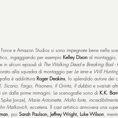
 Force e Amazon Studios si sono impegnate bene nella scel
istico, ingaggiando per esempio 
Kelley Dixon
 al montaggio
e in alcuni episodi di 
The Walking Dead
 e 
Breaking Bad - 
borato alla squadra di montaggio per 
Le iene
 e 
Will Hunting
grafia è addirittura 
Roger Deakins
, lo splendido autore dei c
 Sicario, Fargo, Prisoners, Il Grinta, Il dubbio
 e svariati alt
sin dalle prime immagini. Le scenografie sono di 
K.K. Barr
i Spike Jonze), 
Marie Antoinette, Molto forte, incredibilmente 
John Malkovich
, eccetera. Il cast artistico annovera una sup
dman
, poi 
Sarah Paulson, Jeffrey Wright, Luke Wilson
, mentr