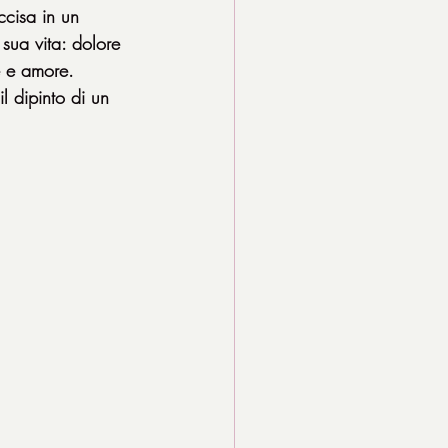
cisa in un 
sua vita: dolore 
e e amore. 
l dipinto di un 