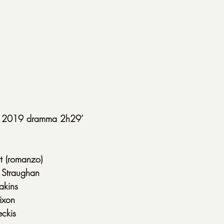
SA 2019 dramma 2h29’
t (romanzo)
r Straughan
akins
ixon
eckis