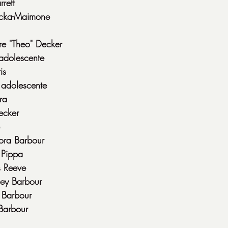
rett
icka-Maimone
re "Theo" Decker
adolescente
is
 adolescente
ra
ecker
ora Barbour
 Pippa
s Reeve
sey Barbour
 Barbour
 Barbour