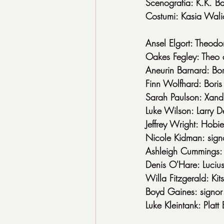
Scenografia: K.K. Bar
Costumi: Kasia Wal
Ansel Elgort: Theodo
Oakes Fegley: Theo 
Aneurin Barnard: Bor
Finn Wolfhard: Boris
Sarah Paulson: Xand
Luke Wilson: Larry D
Jeffrey Wright: Hobie
Nicole Kidman: sign
Ashleigh Cummings:
Denis O'Hare: Luciu
Willa Fitzgerald: Kit
Boyd Gaines: signor
Luke Kleintank: Platt