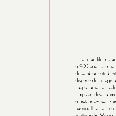
Estrarre un film da 
a 900 pagine!) che è
di cambiamenti di vi
dispone di un regist
trasportarne l’atmos
l’impresa diventa im
a restare deluso, sp
buona. Il romanzo di
scrittrice del Missis