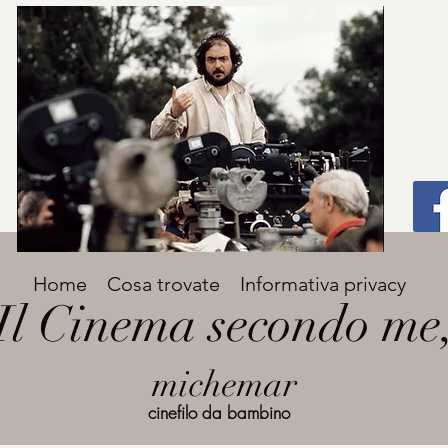
Titolo
Home
Cosa trovate
Informativa privacy
Avenir Light una delle font preferite dai
Il Cinema secondo me
designer. Facile da leggere, viene
grande
utilizzata per titoli e paragrafi.
michemar
cinefilo da bambino