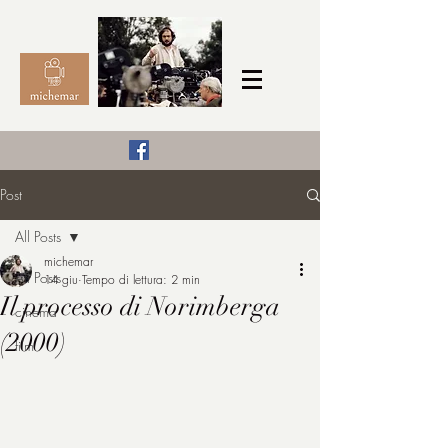
Il Cinema secondo me,
Post
michemar
All Posts
cinefilo da bambino
michemar
All Posts
14 giu
Tempo di lettura: 2 min
Il processo di Norimberga
cinema
(2000)
film