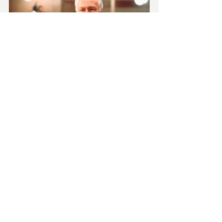
Il film esplora le tensioni morali e legali di 
un evento storico cruciale, evidenziando il 
difficile percorso verso la giustizia e la 
verità. In realtà è una miniserie ridotta a 
film per la TV, che si chiude con 
Jackson
 e 
Douglas
 che lasciano una Norimberga 
devastata, sperando che quel processo 
diventi un fondamento per un futuro più 
giusto.
https://www.youtube.com/watch?