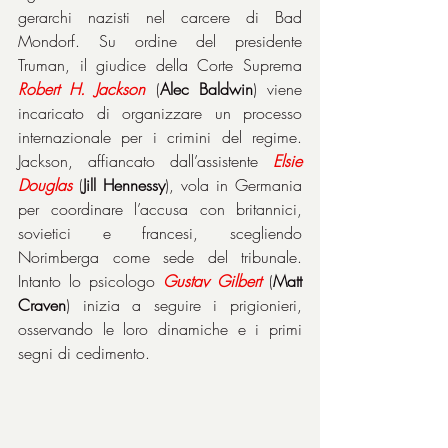
gerarchi nazisti nel carcere di Bad 
Mondorf. Su ordine del presidente 
Truman, il giudice della Corte Suprema 
Robert H. Jackson
 (
Alec Baldwin
) viene 
incaricato di organizzare un processo 
internazionale per i crimini del regime. 
Jackson, affiancato dall’assistente 
Elsie
Douglas
 (
Jill Hennessy
), vola in Germania 
per coordinare l’accusa con britannici, 
sovietici e francesi, scegliendo 
Norimberga come sede del tribunale. 
Intanto lo psicologo 
Gustav
Gilbert
 (
Matt 
Craven
) inizia a seguire i prigionieri, 
osservando le loro dinamiche e i primi 
segni di cedimento.