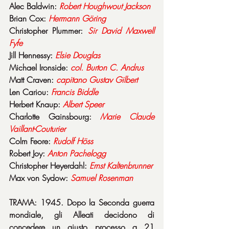
Alec Baldwin: 
Robert
Houghwout
Jackson
Brian Cox: 
Hermann
Göring
Christopher Plummer: 
Sir
David
Maxwell
Fyfe
Jill Hennessy: 
Elsie
Douglas
Michael Ironside: 
col. Burton C. Andrus
Matt Craven: 
capitano Gustav Gilbert
Len Cariou: 
Francis Biddle
Herbert Knaup: 
Albert Speer
Charlotte Gainsbourg: 
Marie Claude 
Vaillant-Couturier
Colm Feore: 
Rudolf Höss
Robert Joy: 
Anton Pachelogg
Christopher Heyerdahl: 
Ernst Kaltenbrunner
Max von Sydow: 
Samuel Rosenman
TRAMA: 1945. Dopo la Seconda guerra 
mondiale, gli Alleati decidono di 
concedere un giusto processo a 21 