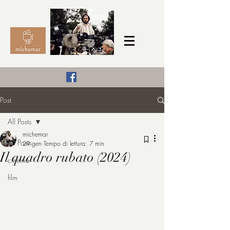
Il Cinema secondo me,
Post
michemar
All Posts
cinefilo da bambino
michemar
All Posts
29 gen
Tempo di lettura: 7 min
Il quadro rubato (2024)
cinema
film