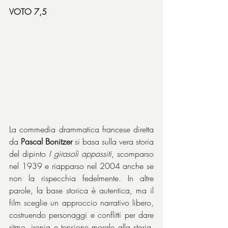
VOTO 7,5
La commedia drammatica francese diretta 
da 
Pascal Bonitzer
 si basa sulla vera storia 
del dipinto 
I girasoli appassiti
, scomparso 
nel 1939 e riapparso nel 2004 anche se 
non la rispecchia fedelmente. In altre 
parole, la base storica è autentica, ma il 
film sceglie un approccio narrativo libero, 
costruendo personaggi e conflitti per dare 
ritmo, ironia e tensione morale alla storia, 