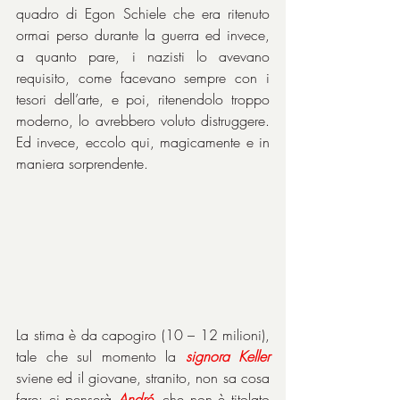
quadro di Egon Schiele che era ritenuto 
ormai perso durante la guerra ed invece, 
a quanto pare, i nazisti lo avevano 
requisito, come facevano sempre con i 
tesori dell’arte, e poi, ritenendolo troppo 
moderno, lo avrebbero voluto distruggere. 
Ed invece, eccolo qui, magicamente e in 
maniera sorprendente.
La stima è da capogiro (10 – 12 milioni), 
tale che sul momento la 
signora
Keller
sviene ed il giovane, stranito, non sa cosa 
fare: ci penserà 
André
, che non è titolato 