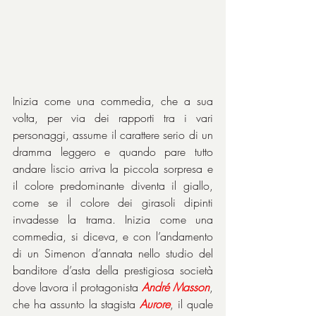
Inizia come una commedia, che a sua 
volta, per via dei rapporti tra i vari 
personaggi, assume il carattere serio di un 
dramma leggero e quando pare tutto 
andare liscio arriva la piccola sorpresa e 
il colore predominante diventa il giallo, 
come se il colore dei girasoli dipinti 
invadesse la trama. Inizia come una 
commedia, si diceva, e con l’andamento 
di un Simenon d’annata nello studio del 
banditore d’asta della prestigiosa società 
dove lavora il protagonista 
André
Masson
, 
che ha assunto la stagista 
Aurore
, il quale 