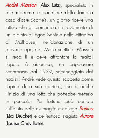
André
Masson
 (
Alex Lutz
), specialista in 
arte moderna e banditore della famosa 
casa d’aste Scottie’s, un giorno riceve una 
lettera che gli comunica il ritrovamento di 
un dipinto di Egon Schiele nella cittadina 
di Mulhouse, nell’abitazione di un 
giovane operaio. Molto scettico, Masson 
si reca lì e deve affrontare la realtà: 
l’opera è autentica, un capolavoro 
scomparso dal 1939, saccheggiato dai 
nazisti. André vede questa scoperta come 
l’apice della sua carriera, ma è anche 
l’inizio di una lotta che potrebbe metterlo 
in pericolo. Per fortuna può contare 
sull’aiuto della ex moglie e collega 
Bertina
(
Léa Drucker
) e dell’estrosa stagista 
Aurore
(
Louise Chevillotte
).