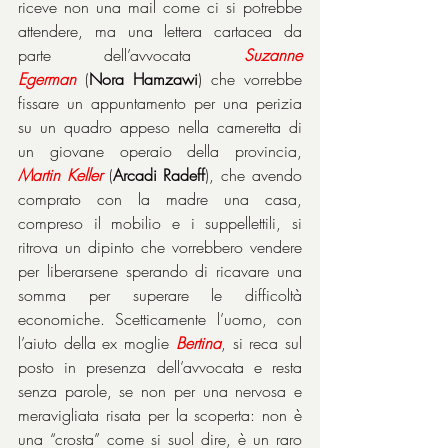
riceve non una mail come ci si potrebbe 
attendere, ma una lettera cartacea da 
parte dell’avvocata 
Suzanne
Egerman
 (
Nora Hamzawi
) che vorrebbe 
fissare un appuntamento per una perizia 
su un quadro appeso nella cameretta di 
un giovane operaio della provincia, 
Martin
Keller
 (
Arcadi Radeff
), che avendo 
comprato con la madre una casa, 
compreso il mobilio e i suppellettili, si 
ritrova un dipinto che vorrebbero vendere 
per liberarsene sperando di ricavare una 
somma per superare le difficoltà 
economiche. Scetticamente l’uomo, con 
l’aiuto della ex moglie 
Bertina
, si reca sul 
posto in presenza dell’avvocata e resta 
senza parole, se non per una nervosa e 
meravigliata risata per la scoperta: non è 
una “crosta” come si suol dire, è un raro 