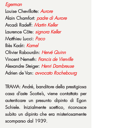
Egerman
Louise Chevillotte: 
Aurore
Alain Chamfort: 
padre di Aurore
Arcadi Radeff: 
Martin
Keller
Laurence Côte: 
signora
Keller
Matthieu Lucci: 
Paco
Iliès Kadri: 
Kamel
Olivier Rabourdin: 
Hervé
Quinn
Vincent Nemeth: 
Francis
de
Vierville
Alexandre Steiger: 
Henri
Dambreuse
Adrien de Van: 
avvocato
Rochebourg
TRAMA: André, banditore della prestigiosa 
casa d’aste Scotie’s, viene contattato per 
autenticare un presunto dipinto di Egon 
Schiele. Inizialmente scettico, riconosce 
subito un dipinto che era misteriosamente 
scomparso dal 1939.