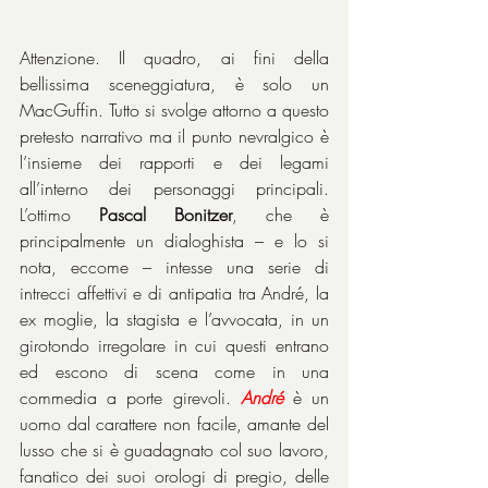
Attenzione. Il quadro, ai fini della 
bellissima sceneggiatura, è solo un 
MacGuffin. Tutto si svolge attorno a questo 
pretesto narrativo ma il punto nevralgico è 
l’insieme dei rapporti e dei legami 
all’interno dei personaggi principali. 
L’ottimo 
Pascal Bonitzer
, che è 
principalmente un dialoghista – e lo si 
nota, eccome – intesse una serie di 
intrecci affettivi e di antipatia tra André, la 
ex moglie, la stagista e l’avvocata, in un 
girotondo irregolare in cui questi entrano 
ed escono di scena come in una 
commedia a porte girevoli. 
André
 è un 
uomo dal carattere non facile, amante del 
lusso che si è guadagnato col suo lavoro, 
fanatico dei suoi orologi di pregio, delle 