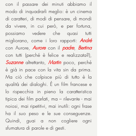
con il passare dei minuti abbiamo il 
modo di inquadrarli meglio: è un cinema 
di caratteri, di modi di pensare, di mondi 
da vivere, in cui però, e per fortuna, 
possiamo vedere che quasi tutti 
migliorano, come i loro rapporti: 
André
con Aurore, 
Aurore
 con il 
padre
, 
Bertina
con tutti (perché è felice e realizzata?), 
Suzanne
 altrettanto, 
Martin
 poco, perché 
è già in pace con la vita sin da prima. 
Ma ciò che colpisce più di tutto è la 
qualità dei dialoghi. È un film francese e 
lo rispecchia in pieno la caratteristica 
tipica dei film parlati, ma – rilevante - mai 
noiosi, mai ripetitivi, mai inutili: ogni frase 
ha il suo peso e le sue conseguenze. 
Quindi, guai a non cogliere ogni 
sfumatura di parole e di gesti.