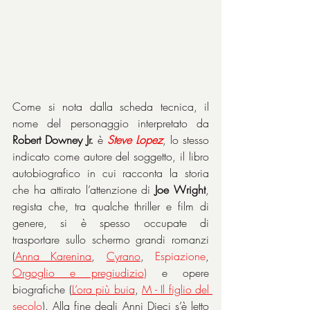
Come si nota dalla scheda tecnica, il 
nome del personaggio interpretato da 
Robert Downey Jr.
 è 
Steve
Lopez
, lo stesso 
indicato come autore del soggetto, il libro 
autobiografico in cui racconta la storia 
che ha attirato l’attenzione di 
Joe Wright
, 
regista che, tra qualche thriller e film di 
genere, si è spesso occupate di 
trasportare sullo schermo grandi romanzi 
(
Anna Karenina
, 
Cyrano
, 
Espiazione
, 
Orgoglio e pregiudizio
)
 e opere 
biografiche (
L’ora più buia
, 
M - Il figlio del 
secolo
). Alla fine degli Anni Dieci s’è letto 