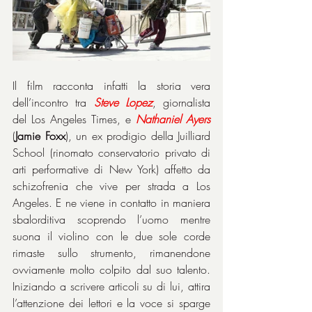
Il film racconta infatti la storia vera 
dell’incontro tra 
Steve
Lopez
, giornalista 
del Los Angeles Times, e 
Nathaniel
Ayers
(
Jamie Foxx
), un ex prodigio della Juilliard 
School (rinomato conservatorio privato di 
arti performative di New York) affetto da 
schizofrenia che vive per strada a Los 
Angeles. E ne viene in contatto in maniera 
sbalorditiva scoprendo l’uomo mentre 
suona il violino con le due sole corde 
rimaste sullo strumento, rimanendone 
ovviamente molto colpito dal suo talento. 
Iniziando a scrivere articoli su di lui, attira 
l’attenzione dei lettori e la voce si sparge 