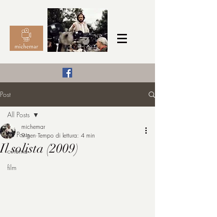
Il Cinema secondo me,
Post
michemar
All Posts
cinefilo da bambino
michemar
All Posts
9 gen
Tempo di lettura: 4 min
Il solista (2009)
cinema
film