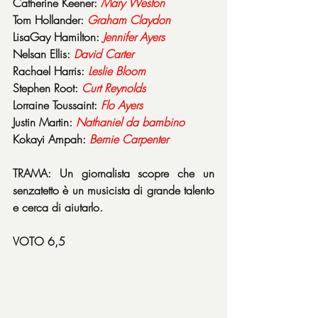
Catherine Keener: 
Mary
Weston
Tom Hollander: 
Graham
Claydon
LisaGay Hamilton: 
Jennifer
Ayers
Nelsan Ellis: 
David
Carter
Rachael Harris: 
Leslie
Bloom
Stephen Root: 
Curt
Reynolds
Lorraine Toussaint: 
Flo
Ayers
Justin Martin: 
Nathaniel
da
bambino
Kokayi Ampah: 
Bernie
Carpenter
TRAMA: Un giornalista scopre che un 
senzatetto è un musicista di grande talento 
e cerca di aiutarlo.
VOTO 6,5