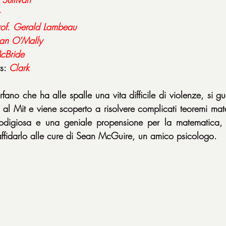
rof. Gerald Lambeau
an O'Mally
McBride
s: 
Clark
ano che ha alle spalle una vita difficile di violenze, si g
al Mit e viene scoperto a risolvere complicati teoremi matema
igiosa e una geniale propensione per la matematica, co
ffidarlo alle cure di Sean McGuire, un amico psicologo.