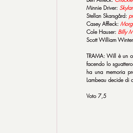
Minnie Driver: 
Skylar
Stellan Skarsgård: 
p
Casey Affleck: 
Morg
Cole Hauser: 
Billy 
Scott William Winter
TRAMA: Will è un orf
facendo lo sguattero 
ha una memoria prod
Lambeau decide di a
Voto 7,5