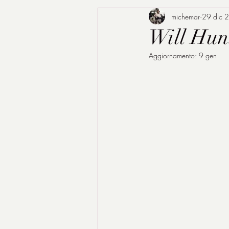
michemar
29 dic 
Will Hunt
Aggiornamento:
9 gen