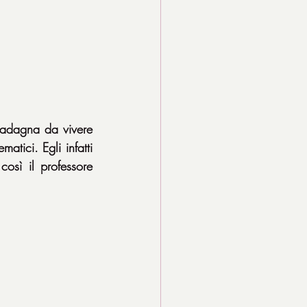
uadagna da vivere 
tici. Egli infatti 
sì il professore 