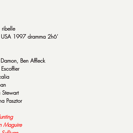
ribelle
g) USA 1997 dramma 2h6’
 Damon, Ben Affleck
 Escoffier
alia
man
a Stewart
na Pasztor
unting
n Maguire
Sullivan