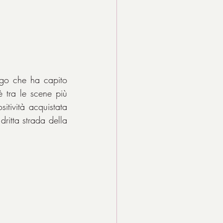
go che ha capito 
è tra le scene più 
itività acquistata 
itta strada della 