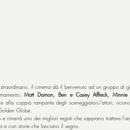
 straordinario, il cinema dà il benvenuto ad un gruppo di gio
irmamento: 
Matt Damon, Ben e Casey Affleck, Minnie 
 alla coppia rampante degli sceneggiatori/attori, riconos
 Golden Globe.
o e rimarrà uno dei migliori registi che sappiano trattare l’a
 e con storie che lasciano il segno.