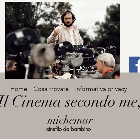
Titolo
Home
Cosa trovate
Informativa privacy
Avenir Light una delle font preferite dai
Il Cinema secondo me
designer. Facile da leggere, viene
grande
utilizzata per titoli e paragrafi.
michemar
cinefilo da bambino