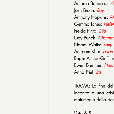
Antonio Banderas: 
G
Josh Brolin: 
Roy
Anthony Hopkins: 
Al
Gemma Jones: 
Hele
Freida Pinto: 
Dia
Lucy Punch: 
Charma
Naomi Watts: 
Sally
Anupam Kher: 
padre
Roger Ashton-Griffiths
Ewen Bremner: 
Henry
Anna Friel: 
Iris
TRAMA: La fine del 
incontro a una cris
matrimonio della stes
Voto 6,5