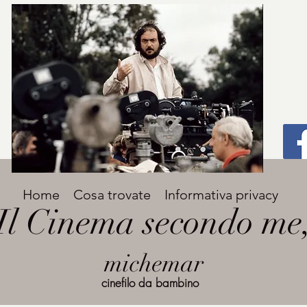
Titolo
Home
Cosa trovate
Informativa privacy
Avenir Light una delle font preferite dai
Il Cinema secondo me
designer. Facile da leggere, viene
grande
utilizzata per titoli e paragrafi.
michemar
cinefilo da bambino