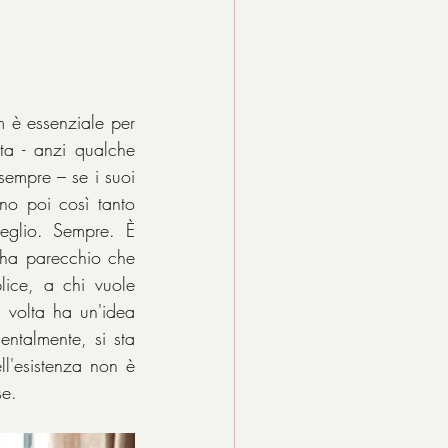
Si era capito da tempo: la produzione annuale di un copione e del relativo film è essenziale per 
ta - anzi qualche 
empre – se i suoi 
no poi così tanto 
eglio. Sempre. È 
ha parecchio che 
lice, a chi vuole 
 volta ha un'idea 
entalmente, si sta 
l'esistenza non è 
se.