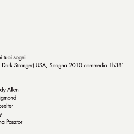
i tuoi sogni
all Dark Stranger) USA, Spagna 2010 commedia 1h38’
dy Allen
sigmond
selter
y
na Pasztor