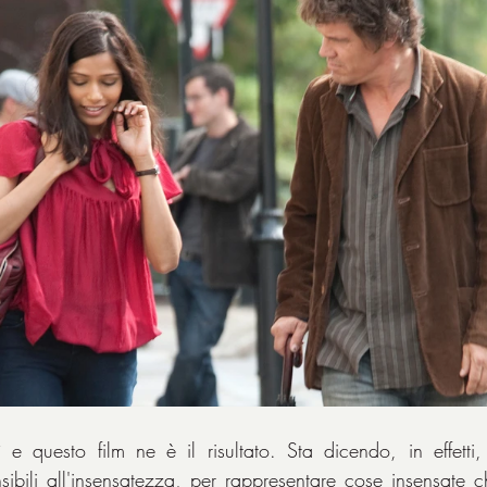
 e questo film ne è il risultato. Sta dicendo, in effetti
ensibili all'insensatezza, per rappresentare cose insensate 