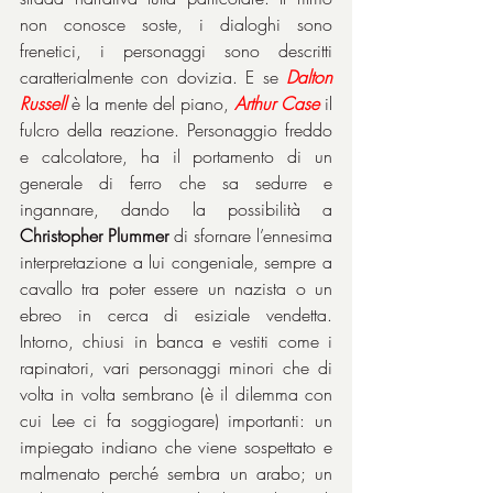
non conosce soste, i dialoghi sono 
frenetici, i personaggi sono descritti 
caratterialmente con dovizia. E se 
Dalton 
Russell
 è la mente del piano, 
Arthur Case
 il 
fulcro della reazione. Personaggio freddo 
e calcolatore, ha il portamento di un 
generale di ferro che sa sedurre e 
ingannare, dando la possibilità a 
Christopher Plummer
 di sfornare l’ennesima 
interpretazione a lui congeniale, sempre a 
cavallo tra poter essere un nazista o un 
ebreo in cerca di esiziale vendetta. 
Intorno, chiusi in banca e vestiti come i 
rapinatori, vari personaggi minori che di 
volta in volta sembrano (è il dilemma con 
cui Lee ci fa soggiogare) importanti: un 
impiegato indiano che viene sospettato e 
malmenato perché sembra un arabo; un 