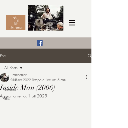
Il Cinema secondo me,
Post
michemar
All Posts
cinefilo da bambino
michemar
All Posts
17 set 2022
Tempo di lettura: 5 min
Inside Man (2006)
cinema
Aggiornamento:
1 ott 2025
film