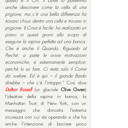
questo è il Chi. Il Dove lo potremmo 
anche descrivere come la cella di una 
prigione, ma c'è una bella differenza fra 
trovarsi chiusi dentro una cella e trovarsi in 
prigione. Il Cosa è facile: ho realizzato un 
piano in questi giorni allo scopo di 
eseguire la rapina perfetta ad una banca. 
Che è anche il Quando. Riguardo al 
Perché: a parte le ovvie motivazioni 
economiche, è estremamente semplice: 
perché lo so fare. Ci resta solo il Come 
da svelare. Ed è qui – il grande Bardo 
direbbe – che c'è l'intoppo.
” Così dice 
Dalton Russell
 (un glaciale 
Clive Owen
) 
l’ideatore della rapina in banca, la 
Manhattan Trust, di New York, con un 
messaggio che dimostra l’estrema 
sicurezza con cui sta operando e che ha 
anche l’intenzione di lasciare poco 