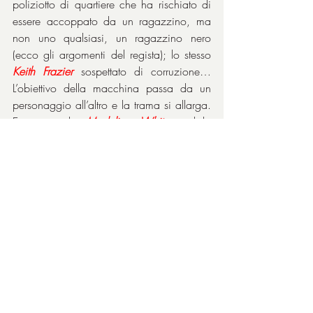
poliziotto di quartiere che ha rischiato di 
essere accoppato da un ragazzino, ma 
non uno qualsiasi, un ragazzino nero 
(ecco gli argomenti del regista); lo stesso 
Keith Frazier
 sospettato di corruzione… 
L’obiettivo della macchina passa da un 
personaggio all’altro e la trama si allarga. 
E intanto la 
Madeline White
, gelida 
quanto il suo mandante e senza scrupoli, 
opera per raggiungere lo scopo per cui è 
stata ingaggiata, mentre le operazioni di 
polizia temporeggiano.