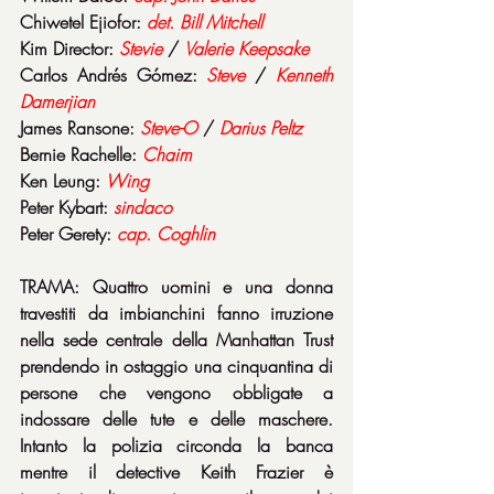
Chiwetel Ejiofor: 
det. Bill Mitchell
Kim Director: 
Stevie
 / 
Valerie Keepsake
Carlos Andrés Gómez: 
Steve
 / 
Kenneth 
Damerjian
James Ransone: 
Steve-O
 / 
Darius Peltz
Bernie Rachelle: 
Chaim
Ken Leung: 
Wing
Peter Kybart: 
sindaco
Peter Gerety: 
cap. Coghlin
TRAMA: Quattro uomini e una donna 
travestiti da imbianchini fanno irruzione 
nella sede centrale della Manhattan Trust 
prendendo in ostaggio una cinquantina di 
persone che vengono obbligate a 
indossare delle tute e delle maschere. 
Intanto la polizia circonda la banca 
mentre il detective Keith Frazier è 