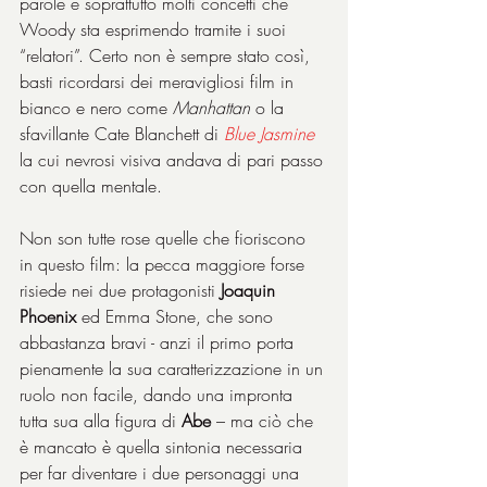
parole e soprattutto molti concetti che 
Woody sta esprimendo tramite i suoi 
“relatori”. Certo non è sempre stato così, 
basti ricordarsi dei meravigliosi film in 
bianco e nero come 
Manhattan
 o la 
sfavillante Cate Blanchett di 
Blue Jasmine
la cui nevrosi visiva andava di pari passo 
con quella mentale.
Non son tutte rose quelle che fioriscono 
in questo film: la pecca maggiore forse 
risiede nei due protagonisti 
Joaquin 
Phoenix
 ed Emma Stone, che sono 
abbastanza bravi - anzi il primo porta 
pienamente la sua caratterizzazione in un 
ruolo non facile, dando una impronta 
tutta sua alla figura di 
Abe
 – ma ciò che 
è mancato è quella sintonia necessaria 
per far diventare i due personaggi una 