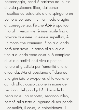
personaggio, bensì è parlarne dal punto 
di vista psicoanalitico, dal senso 
filosofico ed esistenziale che spingono un 
uomo a pensare in un tal modo e agire 
di conseguenza. Perché 
Abe
 è apatico 
fino all’inverosimile, è insensibile fino a 
provare di essere un essere superfluo, è 
un morto che cammina. Fino a quando 
però non trova un senso alla sua vita, 
fino a quando vede cosa può compiere 
di utile e sentirsi così vivo e perfino 
foriero di giustizia per l’umanità che lo 
circonda. Ma ci possiamo affidare ad 
una giustizia prêt-à-porter, al fai-da-te, e 
quindi all’autoassoluzione in nome del 
benfatto, del good job? Non vale la 
pena dare una risposta, secondo Allen, 
perché sulla testa di ognuno di noi pende 
il casualità, il caso, la coincidenza. Il 