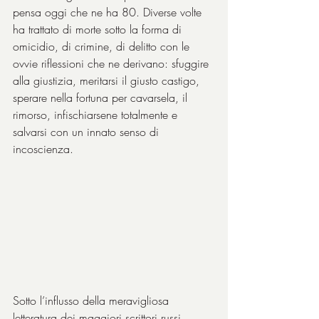
pensa oggi che ne ha 80. Diverse volte 
ha trattato di morte sotto la forma di 
omicidio, di crimine, di delitto con le 
ovvie riflessioni che ne derivano: sfuggire 
alla giustizia, meritarsi il giusto castigo, 
sperare nella fortuna per cavarsela, il 
rimorso, infischiarsene totalmente e 
salvarsi con un innato senso di 
incoscienza.
Sotto l’influsso della meravigliosa 
letteratura dei maggiori scrittori russi, 