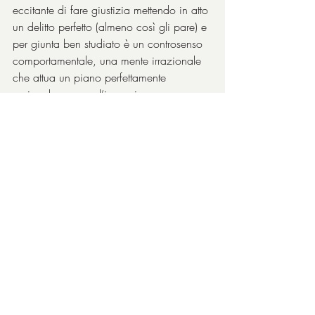
eccitante di fare giustizia mettendo in atto 
un delitto perfetto (almeno così gli pare) e 
per giunta ben studiato è un controsenso  
comportamentale, una mente irrazionale 
che attua un piano perfettamente 
razionale ma con l’incoscienza 
dell’irrazionale, convinto di farla franca 
bellamente. Ma siccome dove non riesce 
ad arrivare la giustizia umana arriva 
quella del fato e in conseguenza della 
regola che “il delitto apre la porta ad altri 
delitti”, al secondo passo – che per 
Abe 
diventa ineluttabile – è la casualità che 
decide la pena capitale per il colpevole. 
Una casualità che prende la forma di 
una piccola torcia elettrica, lì pronta 
come un patibolo vicino ad un 
ascensore, anzi un ascensore per il 
patibolo, e la storia si conclude così 