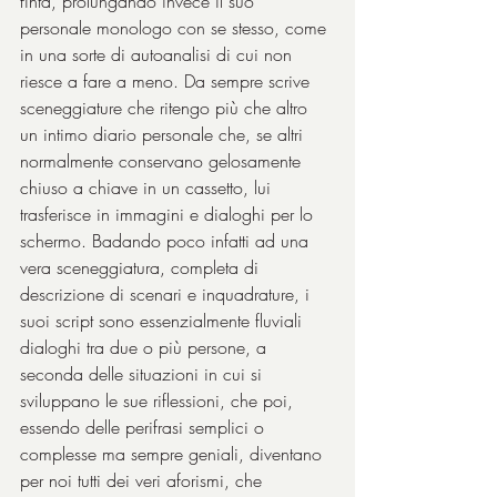
finta, prolungando invece il suo 
personale monologo con se stesso, come 
in una sorte di autoanalisi di cui non 
riesce a fare a meno. Da sempre scrive 
sceneggiature che ritengo più che altro 
un intimo diario personale che, se altri 
normalmente conservano gelosamente 
chiuso a chiave in un cassetto, lui 
trasferisce in immagini e dialoghi per lo 
schermo. Badando poco infatti ad una 
vera sceneggiatura, completa di 
descrizione di scenari e inquadrature, i 
suoi script sono essenzialmente fluviali 
dialoghi tra due o più persone, a 
seconda delle situazioni in cui si 
sviluppano le sue riflessioni, che poi, 
essendo delle perifrasi semplici o 
complesse ma sempre geniali, diventano 
per noi tutti dei veri aforismi, che 