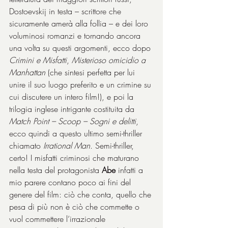
Dostoevskij in testa – scrittore che 
sicuramente amerà alla follia – e dei loro 
voluminosi romanzi e tornando ancora 
una volta su questi argomenti, ecco dopo 
Crimini e Misfatti
, 
Misterioso omicidio a 
Manhattan
 (che sintesi perfetta per lui 
unire il suo luogo preferito e un crimine su 
cui discutere un intero film!), e poi la 
trilogia inglese intrigante costituita da 
Match Point – Scoop – Sogni e delitti
, 
ecco quindi a questo ultimo semi-thriller 
chiamato 
Irrational Man
. Semi-thriller, 
certo! I misfatti criminosi che maturano 
nella testa del protagonista 
Abe
 infatti a 
mio parere contano poco ai fini del 
genere del film: ciò che conta, quello che 
pesa di più non è ciò che commette o 
vuol commettere l’irrazionale 