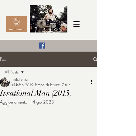
Il Cinema secondo me,
Post
michemar
All Posts
cinefilo da bambino
michemar
All Posts
12 feb 2019
Tempo di lettura: 7 min
Irrational Man (2015)
cinema
Aggiornamento:
14 giu 2023
film