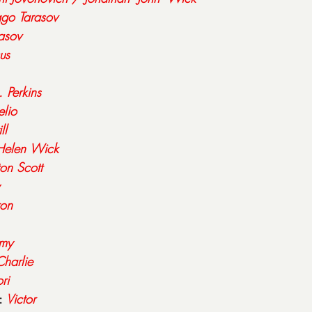
ggo
Tarasov
asov
us
 Perkins
elio
ll
Helen
Wick
on
Scott
on
mmy
Charlie
ri
: 
Victor