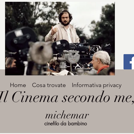
Titolo
Home
Cosa trovate
Informativa privacy
Avenir Light una delle font preferite dai
Il Cinema secondo me
designer. Facile da leggere, viene
grande
utilizzata per titoli e paragrafi.
michemar
cinefilo da bambino