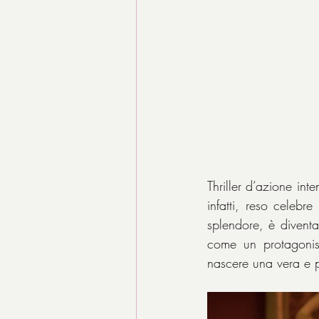
Thriller d’azione int
infatti, reso celeb
splendore, è divent
come un protagonist
nascere una vera e p