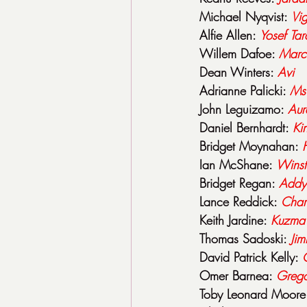
Michael Nyqvist: 
Vi
Alfie Allen: 
Yosef
Tar
Willem Dafoe: 
Marc
Dean Winters: 
Avi
Adrianne Palicki: 
Ms.
John Leguizamo: 
Aur
Daniel Bernhardt: 
Kiri
Bridget Moynahan: 
Ian McShane: 
Winst
Bridget Regan: 
Addy
Lance Reddick: 
Char
Keith Jardine: 
Kuzma
Thomas Sadoski: 
Ji
David Patrick Kelly: 
Omer Barnea: 
Grego
Toby Leonard Moore