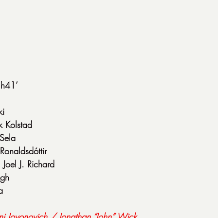
1h41’
ki
k Kolstad
 Sela
Ronaldsdóttir
 Joel J. Richard
igh
a
ni Jovonovich / Jonathan “John” Wick