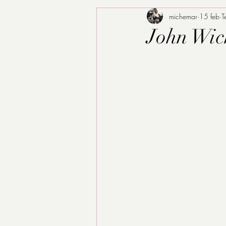
michemar
15 feb
T
John Wic