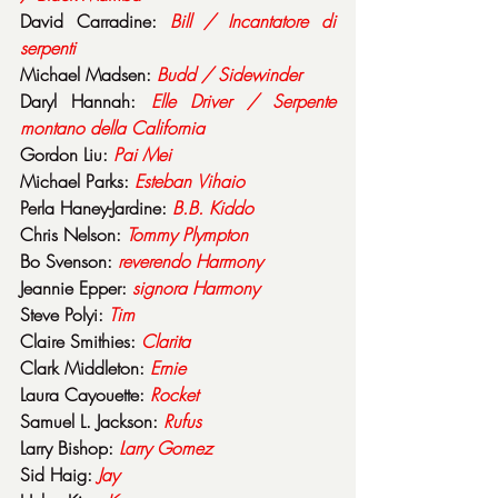
David Carradine: 
Bill / Incantatore di 
serpenti
Michael Madsen: 
Budd / Sidewinder
Daryl Hannah: 
Elle Driver / Serpente 
montano della California
Gordon Liu: 
Pai
Mei
Michael Parks: 
Esteban
Vihaio
Perla Haney-Jardine: 
B.B. Kiddo
Chris Nelson: 
Tommy
Plympton
Bo Svenson: 
reverendo
Harmony
Jeannie Epper: 
signora
Harmony
Steve Polyi: 
Tim
Claire Smithies: 
Clarita
Clark Middleton: 
Ernie
Laura Cayouette: 
Rocket
Samuel L. Jackson: 
Rufus
Larry Bishop: 
Larry
Gomez
Sid Haig: 
Jay