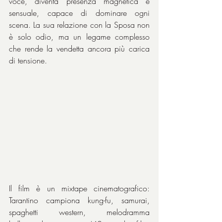
voce, diventa presenza magnetica e 
sensuale, capace di dominare ogni 
scena. La sua relazione con la Sposa non 
è solo odio, ma un legame complesso 
che rende la vendetta ancora più carica 
di tensione. 
Il film è un mixtape cinematografico: 
Tarantino campiona kung-fu, samurai, 
spaghetti western, melodramma 