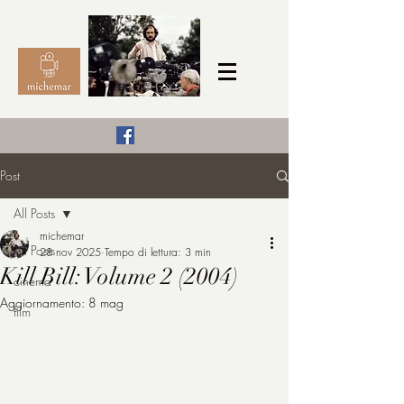
Il Cinema secondo me,
Post
michemar
All Posts
cinefilo da bambino
michemar
All Posts
28 nov 2025
Tempo di lettura: 3 min
Kill Bill: Volume 2 (2004)
cinema
Aggiornamento:
8 mag
film