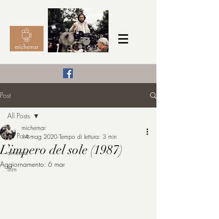
Il Cinema secondo me,
Post
michemar
All Posts
cinefilo da bambino
michemar
All Posts
14 mag 2020
Tempo di lettura: 3 min
L’impero del sole (1987)
cinema
Aggiornamento:
6 mar
film