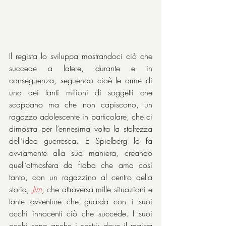
Il regista lo sviluppa mostrandoci ciò che 
succede a latere, durante e in 
conseguenza, seguendo cioè le orme di 
uno dei tanti milioni di soggetti che 
scappano ma che non capiscono, un 
ragazzo adolescente in particolare, che ci 
dimostra per l’ennesima volta la stoltezza 
dell’idea guerresca. E Spielberg lo fa 
ovviamente alla sua maniera, creando 
quell’atmosfera da fiaba che ama così 
tanto, con un ragazzino al centro della 
storia, 
Jim
, che attraversa mille situazioni e 
tante avventure che guarda con i suoi 
occhi innocenti ciò che succede. I suoi 
occhi sono anche i nostri: dove il regista 