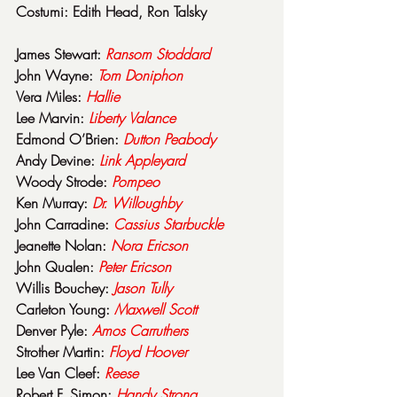
Costumi: Edith Head, Ron Talsky
James Stewart: 
Ransom
Stoddard
John Wayne: 
Tom
Doniphon
Vera Miles: 
Hallie
Lee Marvin: 
Liberty
Valance
Edmond O’Brien: 
Dutton
Peabody
Andy Devine: 
Link
Appleyard
Woody Strode: 
Pompeo
Ken Murray: 
Dr. Willoughby
John Carradine: 
Cassius
Starbuckle
Jeanette Nolan: 
Nora
Ericson
John Qualen: 
Peter
Ericson
Willis Bouchey: 
Jason
Tully
Carleton Young: 
Maxwell
Scott
Denver Pyle: 
Amos
Carruthers
Strother Martin: 
Floyd
Hoover
Lee Van Cleef: 
Reese
Robert F. Simon: 
Handy
Strong