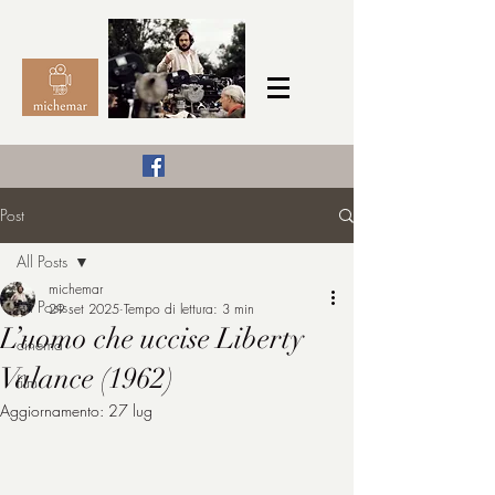
Il Cinema secondo me,
Post
michemar
All Posts
cinefilo da bambino
michemar
All Posts
29 set 2025
Tempo di lettura: 3 min
L’uomo che uccise Liberty
cinema
Valance (1962)
film
Aggiornamento:
27 lug