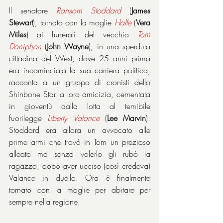
Il senatore 
Ransom Stoddard
(
James 
Stewart
), tornato con la moglie 
Halle
 (
Vera 
Miles
) ai funerali del vecchio 
Tom
Doniphon
 (
John Wayne
), in una sperduta 
cittadina del West, dove 25 anni prima 
era incominciata la sua carriera politica, 
racconta a un gruppo di cronisti dello 
Shinbone Star la loro amicizia, cementata 
in gioventù dalla lotta al temibile 
fuorilegge 
Liberty
Valance
 (
Lee Marvin
). 
Stoddard era allora un avvocato alle 
prime armi che trovò in Tom un prezioso 
alleato ma senza volerlo gli rubò la 
ragazza, dopo aver ucciso (così credeva) 
Valance in duello. Ora è finalmente 
tornato con la moglie per abitare per 
sempre nella regione.