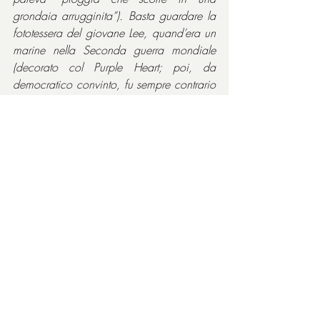
grondaia arrugginita”). Basta guardare la 
fototessera del giovane Lee, quand’era un 
marine nella Seconda guerra mondiale 
(decorato col Purple Heart; poi, da 
democratico convinto, fu sempre contrario 
alla Guerra del Vietnam), per vedere già il 
cinema in quei lineamenti scolpiti, le 
labbra carnose, gli occhi stretti pronti a 
guardarti in tralice da sotto la tesa del 
cappello, come fa il leggendario Liberty 
Valance nel capolavoro di Ford. I capelli 
d’argento, la voce cavernosa di chi 
fumava sei pacchetti di sigarette al giorno 
e, soprattutto, quel sorriso letale, di uno 
che può sedurti o mangiarti vivo 
nell’ordine che preferisce, facevano di 
Marvin l’archetipo del “duro”, perfetto 
antieroe, ottimo villain alla bisogna. 