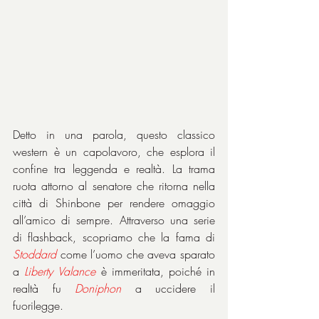
Detto in una parola, questo classico 
western è un capolavoro, che esplora il 
confine tra leggenda e realtà. La trama 
ruota attorno al senatore che ritorna nella 
città di Shinbone per rendere omaggio 
all’amico di sempre. Attraverso una serie 
di flashback, scopriamo che la fama di 
Stoddard
 come l’uomo che aveva sparato 
a 
Liberty
Valance
 è immeritata, poiché in 
realtà fu 
Doniphon
 a uccidere il 
fuorilegge.