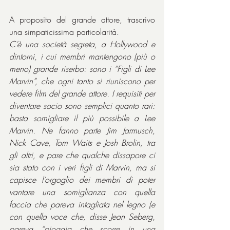
A proposito del grande attore, trascrivo 
una simpaticissima particolarità.
C’è una società segreta, a Hollywood e 
dintorni, i cui membri mantengono (più o 
meno) grande riserbo: sono i “Figli di Lee 
Marvin”, che ogni tanto si riuniscono per 
vedere film del grande attore. I requisiti per 
diventare socio sono semplici quanto rari: 
basta somigliare il più possibile a Lee 
Marvin. Ne fanno parte Jim Jarmusch, 
Nick Cave, Tom Waits e Josh Brolin, tra 
gli altri, e pare che qualche dissapore ci 
sia stato con i veri figli di Marvin, ma si 
capisce l’orgoglio dei membri di poter 
vantare una somiglianza con quella 
faccia che pareva intagliata nel legno (e 
con quella voce che, disse Jean Seberg, 
pareva “pioggia che scorre in una 