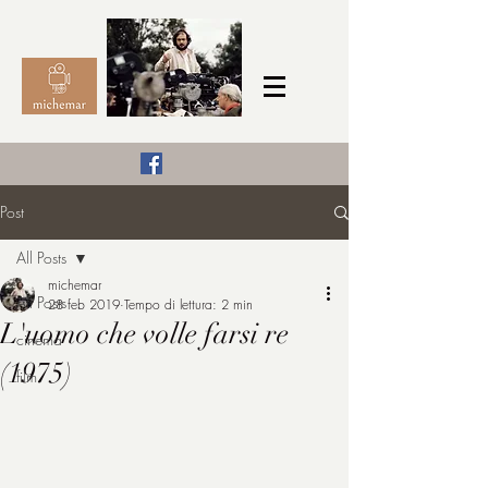
Il Cinema secondo me,
Post
michemar
All Posts
cinefilo da bambino
michemar
All Posts
28 feb 2019
Tempo di lettura: 2 min
L'uomo che volle farsi re
cinema
(1975)
film