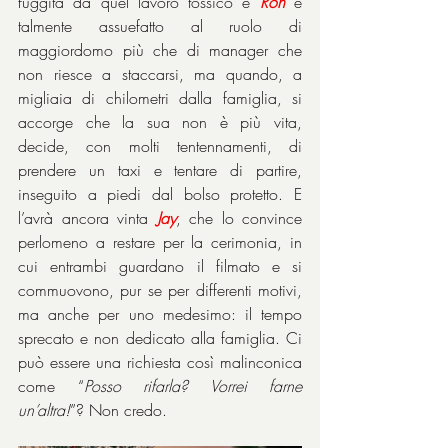
fuggita da quel lavoro tossico e 
Ron
 è 
talmente assuefatto al ruolo di 
maggiordomo più che di manager che 
non riesce a staccarsi, ma quando, a 
migliaia di chilometri dalla famiglia, si 
accorge che la sua non è più vita, 
decide, con molti tentennamenti, di 
prendere un taxi e tentare di partire, 
inseguito a piedi dal bolso protetto. E 
l’avrà ancora vinta 
Jay
, che lo convince 
perlomeno a restare per la cerimonia, in 
cui entrambi guardano il filmato e si 
commuovono, pur se per differenti motivi, 
ma anche per uno medesimo: il tempo 
sprecato e non dedicato alla famiglia. Ci 
può essere una richiesta così malinconica 
come “
Posso rifarla? Vorrei farne 
un’altra!
”? Non credo.