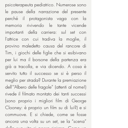
psicoterapeuta pediatrico. Numerose sono 
le pause della narrazione del presente 
perché il protagonista vaga con la 
memoria rivivendo le tante vicende 
importanti della carriera: sul set con 
l’attrice con cui tradiva la moglie, il 
provino maledetto causa del rancore di 
Tim, i giochi delle figlie che si esibivano 
per lui ma il borsone della partenza era 
già a tracolla, e via dicendo. A cosa è 
servito tutto il successo se si è perso il 
meglio per strada? Durante la premiazione 
dell’”Albero delle fragole” (attenti al nome!) 
rivede il filmato montato dei tanti successi 
(sono proprio i migliori film di George 
Clooney: è proprio un film su di lui?) e si 
commuove. E si chiede, come se fosse 
ancora una volta su un set, se la “scena” 