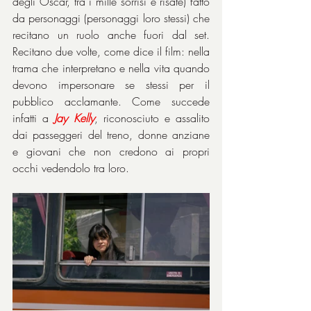
degli Oscar, tra i mille sorrisi e risate) fatto 
da personaggi (personaggi loro stessi) che 
recitano un ruolo anche fuori dal set. 
Recitano due volte, come dice il film: nella 
trama che interpretano e nella vita quando 
devono impersonare se stessi per il 
pubblico acclamante. Come succede 
infatti a 
Jay
Kelly
, riconosciuto e assalito 
dai passeggeri del treno, donne anziane 
e giovani che non credono ai propri 
occhi vedendolo tra loro.