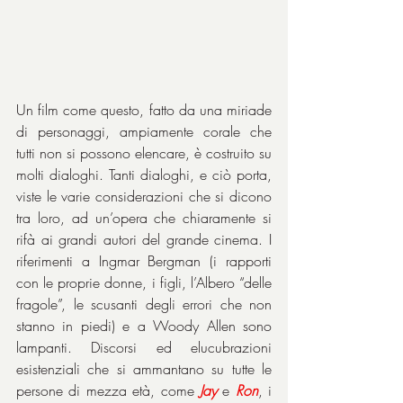
Un film come questo, fatto da una miriade 
di personaggi, ampiamente corale che 
tutti non si possono elencare, è costruito su 
molti dialoghi. Tanti dialoghi, e ciò porta, 
viste le varie considerazioni che si dicono 
tra loro, ad un’opera che chiaramente si 
rifà ai grandi autori del grande cinema. I 
riferimenti a Ingmar Bergman (i rapporti 
con le proprie donne, i figli, l’Albero “delle 
fragole”, le scusanti degli errori che non 
stanno in piedi) e a Woody Allen sono 
lampanti. Discorsi ed elucubrazioni 
esistenziali che si ammantano su tutte le 
persone di mezza età, come 
Jay
 e 
Ron
, i 