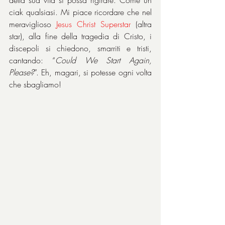
della sua vita si possa rigirare. Come un 
ciak qualsiasi. Mi piace ricordare che nel 
meraviglioso 
Jesus Christ Superstar 
(altra 
star), alla fine della tragedia di Cristo, i 
discepoli si chiedono, smarriti e tristi, 
cantando: “
Could We Start Again, 
Please?
”. Eh, magari, si potesse ogni volta 
che sbagliamo!