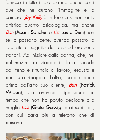
famoso in tutto il pianeta ma anche per i 
due che ne curano l’immagine e la 
carriera: 
Jay
Kelly
 è in forte crisi non tanto 
artistica quanto psicologica, ma anche 
Ron
 (
Adam Sandler
) e 
Liz
 (
Laura Dern
) non 
se la passano bene, avendo passato la 
loro vita al seguito del divo ed ora sono 
stanchi. Ad iniziare dalla donna, che, nel 
bel mezzo del viaggio in Italia, scende 
dal treno e rinuncia al lavoro, esausta e 
per nulla ripagata. L’altro, mollato poco 
prima dall’altro suo cliente, 
Ben
 (
Patrick 
Wilson
), sta anch’egli ripensando al 
tempo che non ha potuto dedicare alla 
moglie 
Lois
 (
Greta Gerwig
) e ai suoi figli, 
con cui parla più a telefono che di 
persona.