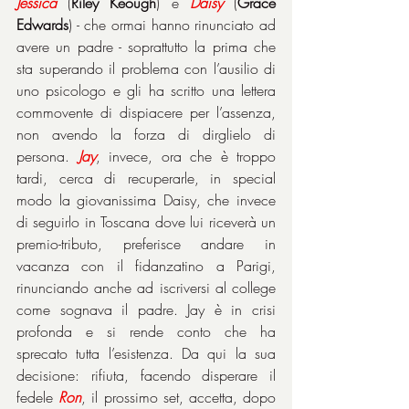
Jessica
 (
Riley Keough
) e 
Daisy
 (
Grace 
Edwards
) - che ormai hanno rinunciato ad 
avere un padre - soprattutto la prima che 
sta superando il problema con l’ausilio di 
uno psicologo e gli ha scritto una lettera 
commovente di dispiacere per l’assenza, 
non avendo la forza di dirglielo di 
persona. 
Jay
, invece, ora che è troppo 
tardi, cerca di recuperarle, in special 
modo la giovanissima Daisy, che invece 
di seguirlo in Toscana dove lui riceverà un 
premio-tributo, preferisce andare in 
vacanza con il fidanzatino a Parigi, 
rinunciando anche ad iscriversi al college 
come sognava il padre. Jay è in crisi 
profonda e si rende conto che ha 
sprecato tutta l’esistenza. Da qui la sua 
decisione: rifiuta, facendo disperare il 
fedele 
Ron
, il prossimo set, accetta, dopo 