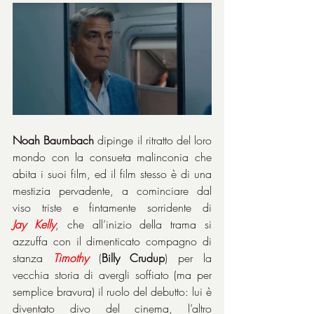
Noah Baumbach
 dipinge il ritratto del loro 
mondo con la consueta malinconia che 
abita i suoi film, ed il film stesso è di una 
mestizia pervadente, a cominciare dal 
viso triste e fintamente sorridente di 
Jay
Kelly
, che all’inizio della trama si 
azzuffa con il dimenticato compagno di 
stanza 
Timothy
 (
Billy
Crudup
) per la 
vecchia storia di avergli soffiato (ma per 
semplice bravura) il ruolo del debutto: lui è 
diventato divo del cinema, l’altro 