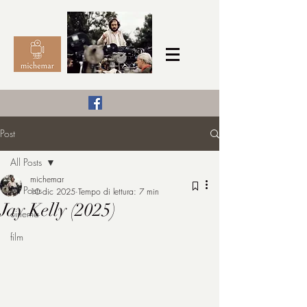
Il Cinema secondo me,
Post
michemar
All Posts
cinefilo da bambino
michemar
All Posts
10 dic 2025
Tempo di lettura: 7 min
Jay Kelly (2025)
cinema
film