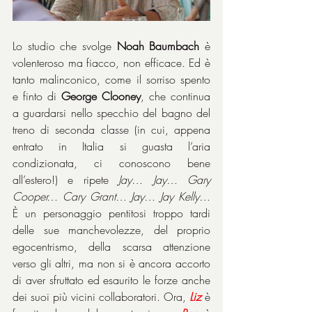
Lo studio che svolge 
Noah Baumbach
 è 
volenteroso ma fiacco, non efficace. Ed è 
tanto malinconico, come il sorriso spento 
e finto di 
George Clooney
, che continua 
a guardarsi nello specchio del bagno del 
treno di seconda classe (in cui, appena 
entrato in Italia si guasta l’aria 
condizionata, ci conoscono bene 
all’estero!) e ripete 
Jay… Jay… Gary 
Cooper… Cary Grant… Jay… Jay Kelly…
È un personaggio pentitosi troppo tardi 
delle sue manchevolezze, del proprio 
egocentrismo, della scarsa attenzione 
verso gli altri, ma non si è ancora accorto 
di aver sfruttato ed esaurito le forze anche 
dei suoi più vicini collaboratori. Ora, 
Liz
 è 