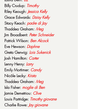
Billy Crudup: 
Timothy
Riley Keough: 
Jessica
Kelly
Grace Edwards: 
Daisy
Kelly
Stacy Keach: 
padre
di Jay
Thaddea Graham: 
Meg
Jim Broadbent: 
Peter
Schneider
Patrick Wilson: 
Ben
Alcock
Eve Hewson: 
Daphne
Greta Gerwig: 
Lois
Sukenick
Josh Hamilton: 
Carter
Lenny Henry: 
Larry
Emily Mortimer: 
Candy
Nicôle Lecky: 
Krista
Thaddea Graham: 
Meg
Isla Fisher: 
moglie
di Ben
Jamie Demetriou: 
Clive
Louis Partridge: 
Timothy
giovane
Charlie Rowe: 
Jay
giovane