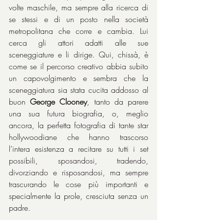
volte maschile, ma sempre alla ricerca di 
se stessi e di un posto nella società 
metropolitana che corre e cambia. Lui 
cerca gli attori adatti alle sue 
sceneggiature e li dirige. Qui, chissà, è 
come se il percorso creativo abbia subito 
un capovolgimento e sembra che la 
sceneggiatura sia stata cucita addosso al 
buon 
George
Clooney
, tanto da parere 
una sua futura biografia, o, meglio 
ancora, la perfetta fotografia di tante star 
hollywoodiane che hanno trascorso 
l’intera esistenza a recitare su tutti i set 
possibili, sposandosi, tradendo, 
divorziando e risposandosi, ma sempre 
trascurando le cose più importanti e 
specialmente la prole, cresciuta senza un 
padre.