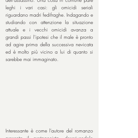
dell'assassino. Una cosa in comune pare 
leghi i vari casi: gli omicidi seriali 
riguardano madri fedifraghe. Indagando e 
studiando con attenzione la situazione 
attuale e i vecchi omicidi avanza a 
grandi passi l’ipotesi che il male è pronto 
ad agire prima della successiva nevicata 
ed è molto più vicino a lui di quanto si 
sarebbe mai immaginato.
Interessante è come l’autore del romanzo 
presenta il protagonista, descrivendolo 