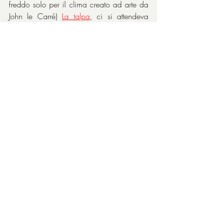
freddo solo per il clima creato ad arte da 
John le Carré) 
La talpa
, ci si attendeva 
qualcosa di buono visti i precedenti, ma 
evidentemente non tutto è filato liscio sin 
dalla gestazione del film, prima risultato 
lunghissimo e poi rilavorato nella fase di 
un montaggio corretto più volte: un thriller 
nel thriller, verrebbe da dire. A dir la verità, 
le critiche severe della stampa 
specializzata le ho trovate eccessive e il 
film non mi è dispiaciuto. Certo, si ha la 
netta impressione che in mano ad un 
regista più adatto al thriller sarebbe stato 
un altro prodotto, ma sostanzialmente mi 
ha saputo strappare la sufficienza anche 
se non piena.