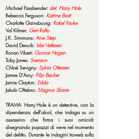
Michael Fassbender: 
det. Harry Hole
Rebecca Ferguson: 
Katrine Bratt
Charlotte Gainsbourg: 
Rakel Fauke
Val Kilmer: 
Gert Rafto
J.K. Simmons: 
Arve Støp
David Dencik: 
Idar Vetlesen
Ronan Vibert: 
Gunnar Hagen
Toby Jones: 
Svenson
Chloë Sevigny: 
Sylvia Ottersen
James D'Arcy: 
Filip Becker
Jamie Clayton: 
Edda
Jakob Oftebro: 
Magnus Skarre
TRAMA: Harry Hole è un detective, con la 
dipendenza dell'alcol, che indaga su un 
assassino che firma i suoi omicidi 
disegnando pupazzi di neve nel momento 
del delitto. Durante le indagini troverà sulla 