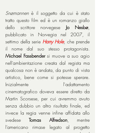
Snømannen
 è il soggetto da cui è stato 
tratto questo film ed è un romanzo giallo 
dello scrittore norvegese 
Jo Nesbø
, 
pubblicato in Norvegia nel 2007, il 
settimo della serie 
Harry Hole
, che prende 
il nome dal suo stesso protagonista. 
Michael Fassbender
 si muove a suo agio 
nell’ambientazione creata dal regista ma 
qualcosa non è andata, da punto di vista 
artistico, bene come si potesse sperare. 
Inizialmente l'adattamento 
cinematografico doveva essere diretto da 
Martin Scorsese, per cui avremmo avuto 
senza dubbio un altro risultato finale, ed 
invece la regia venne infine affidata allo 
svedese 
Tomas Alfredson
, mentre 
l’americano rimase legato al progetto 