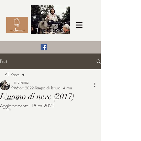
Il Cinema secondo me,
Post
michemar
All Posts
cinefilo da bambino
michemar
All Posts
15 ott 2022
Tempo di lettura: 4 min
L'uomo di neve (2017)
cinema
Aggiornamento:
18 ott 2025
film