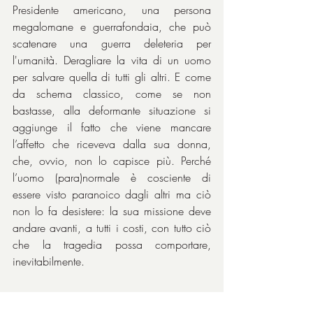
Presidente americano, una persona 
megalomane e guerrafondaia, che può 
scatenare una guerra deleteria per 
l'umanità. Deragliare la vita di un uomo 
per salvare quella di tutti gli altri. E come 
da schema classico, come se non 
bastasse, alla deformante situazione si 
aggiunge il fatto che viene mancare 
l’affetto che riceveva dalla sua donna, 
che, ovvio, non lo capisce più. Perché 
l’uomo (para)normale è cosciente di 
essere visto paranoico dagli altri ma ciò 
non lo fa desistere: la sua missione deve 
andare avanti, a tutti i costi, con tutto ciò 
che la tragedia possa comportare, 
inevitabilmente.