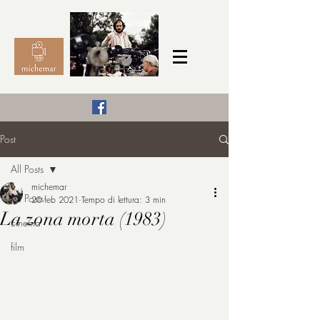
Il Cinema secondo me,
Post
michemar
All Posts
cinefilo da bambino
michemar
All Posts
20 feb 2021
Tempo di lettura: 3 min
La zona morta (1983)
cinema
film