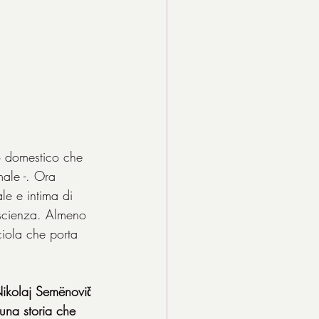
io domestico che 
ale -. Ora 
le e intima di 
coscienza. Almeno 
iola che porta 
 Nikolaj Semënovič 
 una storia che 