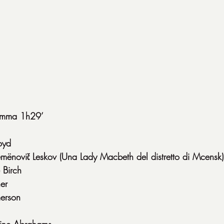
mma 1h29’
oyd
mënovič Leskov (Una Lady Macbeth del distretto di Mcensk)
 Birch
er
erson
line Abrahams