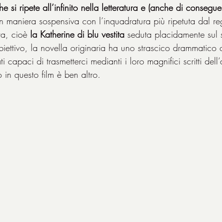
si ripete all’infinito nella letteratura e (anche di consegu
 in maniera sospensiva con l’inquadratura più ripetuta dal r
va, cioè 
la Katherine di blu vestita
 seduta placidamente sul s
biettivo, la novella originaria ha uno strascico drammatico 
tati capaci di trasmetterci medianti i loro magnifici scritti dell
 in questo film è ben altro.