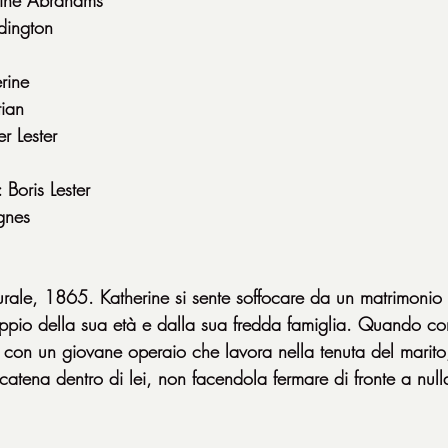
dington
rine
tian
r Lester
 Boris Lester
gnes
urale, 1865. Katherine si sente soffocare da un matrimoni
pio della sua età e dalla sua fredda famiglia. Quando co
 con un giovane operaio che lavora nella tenuta del marito
scatena dentro di lei, non facendola fermare di fronte a null