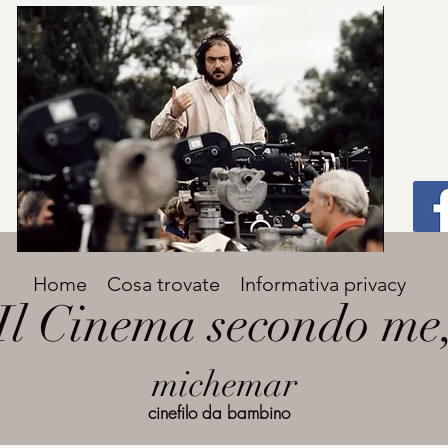
Titolo
Home
Cosa trovate
Informativa privacy
Avenir Light una delle font preferite dai
Il Cinema secondo me
designer. Facile da leggere, viene
grande
utilizzata per titoli e paragrafi.
michemar
cinefilo da bambino