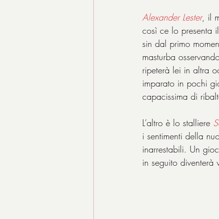
Alexander Lester
, il
così ce lo presenta 
sin dal primo momen
masturba osservandol
ripeterà lei in altra
imparato in pochi gio
capacissima di ribalta
L’altro è lo stalliere 
S
i sentimenti della nuo
inarrestabili. Un gi
in seguito diventerà 