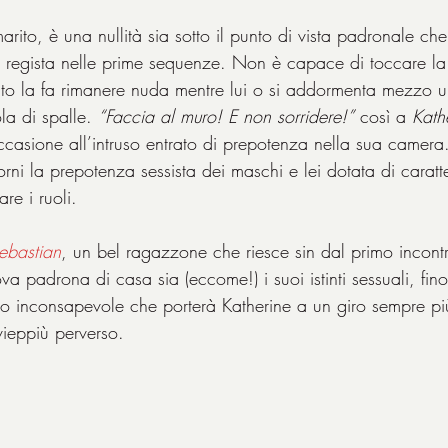
 marito, è una nullità sia sotto il punto di vista padronale che
il regista nelle prime sequenze. Non è capace di toccare 
to la fa rimanere nuda mentre lui o si addormenta mezzo ub
a di spalle. 
“Faccia al muro! E non sorridere!”
 così a 
Kath
 occasione all’intruso entrato di prepotenza nella sua camera.
rni la prepotenza sessista dei maschi e lei dotata di caratt
re i ruoli.
ebastian
, un bel ragazzone che riesce sin dal primo incontr
va padrona di casa sia (eccome!) i suoi istinti sessuali, fino
oco inconsapevole che porterà Katherine a un giro sempre pi
vieppiù perverso.