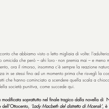
onto che abbiamo visto o letto migliaia di volte: l’adulter
o omicida che però – ahi loro - non premia mai – e meno m
imento, ora il rimorso, insomma c’è sempre la reazione natura
enza in se stessi fino ad un momento prima che risvegli la 
tti che hanno cominciato a scendere quella scala a chiocc
 della società punitiva, come succede qui.
 modificata soprattutto nel finale tragico dalla novella di 
o dell’Ottocento, 
‘Lady Macbeth del distretto di Mcensk’
, è