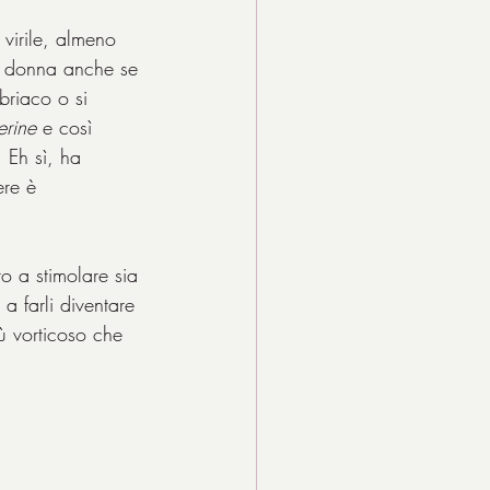
 virile, almeno 
la donna anche se 
riaco o si 
erine
 e così 
 Eh sì, ha 
ere è 
o a stimolare sia 
 a farli diventare 
ù vorticoso che 