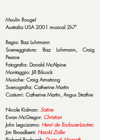
Moulin Rouge!
Australia USA 2001 musical 2h7’
Regia: Baz Luhrmann
Sceneggiatura: Baz Luhrmann, Craig 
Pearce
Fotografia: Donald McAlpine
Montaggio: Jill Bilcock
Musiche: Craig Armstrong
Scenografia: Catherine Martin
Costumi: Catherine Martin, Angus Strathie
Nicole Kidman: 
Satine
Ewan McGregor: 
Christian
John Leguizamo: 
Henri
de
Toulouse-Lautrec
Jim Broadbent: 
Harold
Zidler
Richard Roxburgh: 
Duca
di Monroth