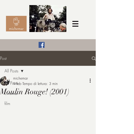
Il Cinema secondo me,
Post
michemar
All Posts
cinefilo da bambino
michemar
All Posts
9 feb
Tempo di lettura: 3 min
Moulin Rouge! (2001)
cinema
film