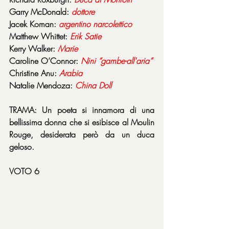
Garry McDonald: 
dottore
Jacek Koman: 
argentino
narcolettico
Matthew Whittet: 
Erik
Satie
Kerry Walker: 
Marie
Caroline O’Connor: 
Nini “gambe-all'aria”
Christine Anu: 
Arabia
Natalie Mendoza: 
China
Doll
TRAMA: Un poeta si innamora di una 
bellissima donna che si esibisce al Moulin 
Rouge, desiderata però da un duca 
geloso.
VOTO 6