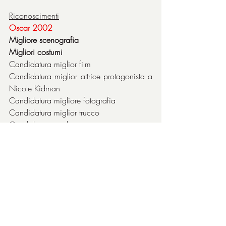
Riconoscimenti
Oscar 2002
Migliore scenografia
Migliori costumi
Candidatura miglior film
Candidatura miglior attrice protagonista a 
Nicole Kidman
Candidatura migliore fotografia
Candidatura miglior trucco
Candidatura miglior montaggio
Candidatura miglior sonoro
Golden Globe 2002
Miglior film commedia o musicale
Miglior attrice in un film commedia o 
musicale a Nicole Kidman
Miglior colonna sonora
Candidatura migliore regia
Candidatura miglior attore in un film 