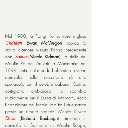
Nel 1900, a Parigi, lo scrittore inglese 
Christian
 (
Ewan McGregor
) ricorda la 
storia d’amore vissuta l’anno precedente 
con 
Satine
 (
Nicole Kidman
), la stella del 
Moulin Rouge. Arrivato a Montmartre nel 
1899, entra nel mondo bohémien e viene 
coinvolto nella creazione di uno 
spettacolo per il celebre cabaret. Satine, 
cortigiana ambiziosa, lo scambia 
inizialmente per il Duca di Monroth, ricco 
finanziatore del locale, ma tra i due nasce 
presto un amore segreto. Mentre il vero 
Duca
 (
Richard Roxburgh
) pretende il 
controllo su Satine e sul Moulin Rouge, 