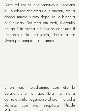
Duca fallisce nel suo tentativo di vendetta 
e il pubblico acclama i due amanti, ma la 
donna muore subito dopo tra le braccia 
di Christian. Sei mesi più tardi, il Moulin 
Rouge è in rovina e Christian conclude il 
racconto della loro storia, deciso a far 
vivere per sempre il loro amore.
È un vero melodramma con tutte le 
caratteristiche e addirittura la storia 
centrale si rifà vagamente al dramma della 
Traviata
 con una strepitosa 
Nicole 
Kidman
, un po' Marilyn e un po' 