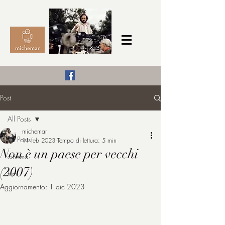
Il Cinema secondo me,
Post
michemar
All Posts
cinefilo da bambino
michemar
All Posts
11 feb 2023
Tempo di lettura: 5 min
Non è un paese per vecchi
cinema
(2007)
film
Aggiornamento:
1 dic 2023