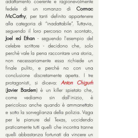
adattamento coerente e ragionevolmente 
fedele di un romanzo di 
Cormac 
McCarthy
, per tanti definito appartenere 
alla categoria di “inadattabile”. Tuttavia, 
seguendo il loro percorso non scontato, 
Joel ed Ethan
 - seguendo l'esempio del 
celebre scrittore - decidono che, solo 
perché vale la pena raccontare una storia, 
non necessariamente essa richiede un 
finale pulito, e perché no con una 
conclusione discretamente aperta. I tre 
protagonisti, si diceva: 
Anton Chigurh
(
Javier Bardem
) è un killer spietato che, 
come vediamo sin dall'inizio, è 
pericoloso anche quando è ammanettato 
e sotto la sorveglianza della polizia. Vaga 
per le pianure del Texas, uccidendo 
praticamente tutti quelli che incontra tranne 
quelli abbastanza fortunati da vincere un 