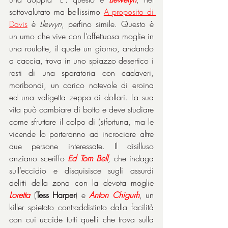
sottovalutato ma bellissimo 
A proposito di 
Davis
 è 
Llewyn
, perfino simile. Questo è 
un umo che vive con l’affettuosa moglie in 
una roulotte, il quale un giorno, andando 
a caccia, trova in uno spiazzo desertico i 
resti di una sparatoria con cadaveri, 
moribondi, un carico notevole di eroina 
ed una valigetta zeppa di dollari. La sua 
vita può cambiare di botto e deve studiare 
come sfruttare il colpo di (s)fortuna, ma le 
vicende lo porteranno ad incrociare altre 
due persone interessate. Il disilluso 
anziano sceriffo 
Ed Tom Bell
, che indaga 
sull’eccidio e disquisisce sugli assurdi 
delitti della zona con la devota moglie 
Loretta
 (
Tess Harper
) e 
Anton Chigurh
, un 
killer spietato contraddistinto dalla facilità 
con cui uccide tutti quelli che trova sulla 