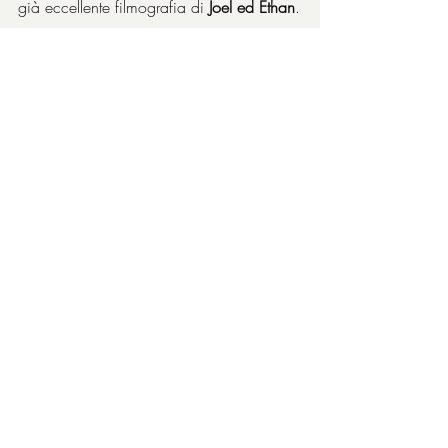
già eccellente filmografia di 
Joel ed Ethan
.
Non è un capolavoro ma ci va molto 
vicino.
Riconoscimenti
Numero enorme di premi in tutto il 
mondo, per un totale di 164 vittorie e 
139 candidature totali, tra cui:
2008 - Premio Oscar
Miglior film
Migliore regia