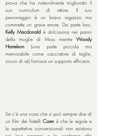
prova che ha notevolmente migliorato il 
suo curriculum di attore. Il suo 
personaggio è un bravo ragazzo ma 
commette un grave errore. Da parte loro, 
Kelly Macdonald
 è dolcissima nei panni 
della moglie di Moss mentre 
Woody 
Harrelson
 (una parte piccola ma 
memorabile come cacciatore di taglie, 
sicuro di sé) fornisce un supporto efficace.
Se c'è una cosa che si può sempre dire di 
un film dei fratelli 
Coen
 è che le regole e 
le aspettative convenzionali non esistono 
nei loro paraggi e lo conferma alla 