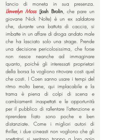
lancio di moneta in sua presenza. 
Llewelyn Moss
 (
Josh Brolin
, che pare un 
giovane Nick Nolte) è un ex saldatore 
che, durante una battuta di caccia, si 
imbatte in un affare di droga andato male 
che ha lasciato solo una strage. Prende 
una decisione pericolosissima, che forse 
non riesce neanche ad immaginare 
quanto, poiché gli interessati proprietari 
della borsa la vogliono ritrovare costi quel 
che costi. I Coen sanno usare i tempi del 
ritmo molto bene, qui implacabile e la 
trama è piena di colpi di scena e 
cambiamenti inaspettati e le opportunità 
per il pubblico di rallentare l’attenzione e 
riprendere fiato sono poche e ben 
distanziate. Come i migliori autori di 
thriller, i due cineasti non vogliono che gli 
spettatori si sentano troppo a loro agio 