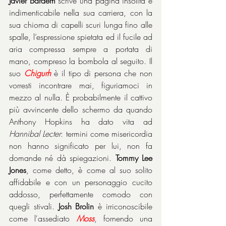
Javier Bardem
 scrive una pagina insolita e 
indimenticabile nella sua carriera, con la 
sua chioma di capelli scuri lunga fino alle 
spalle, l’espressione spietata ed il fucile ad 
aria compressa sempre a portata di 
mano, compreso la bombola al seguito. Il 
suo 
Chigurh
 è il tipo di persona che non 
vorresti incontrare mai, figuriamoci in 
mezzo al nulla. È probabilmente il cattivo 
più avvincente dello schermo da quando 
Anthony Hopkins ha dato vita ad 
Hannibal Lecter
: termini come misericordia 
non hanno significato per lui, non fa 
domande né dà spiegazioni. 
Tommy Lee 
Jones
, come detto, è come al suo solito 
affidabile e con un personaggio cucito 
addosso, perfettamente comodo con 
quegli stivali. 
Josh Brolin
 è irriconoscibile 
come l'assediato 
Moss
, fornendo una 