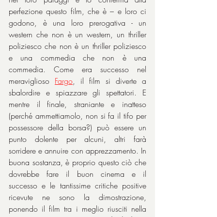
perfezione questo film, che è – e loro ci 
godono, è una loro prerogativa - un 
western che non è un western, un thriller 
poliziesco che non è un thriller poliziesco 
e una commedia che non è una 
commedia. Come era successo nel 
meraviglioso 
Fargo
, il film si diverte a 
sbalordire e spiazzare gli spettatori. E 
mentre il finale, straniante e inatteso 
(perché ammettiamolo, non si fa il tifo per 
possessore della borsa?) può essere un 
punto dolente per alcuni, altri farà 
sorridere e annuire con apprezzamento. In 
buona sostanza, è proprio questo ciò che 
dovrebbe fare il buon cinema e il 
successo e le tantissime critiche positive 
ricevute ne sono la dimostrazione, 
ponendo il film tra i meglio riusciti nella 