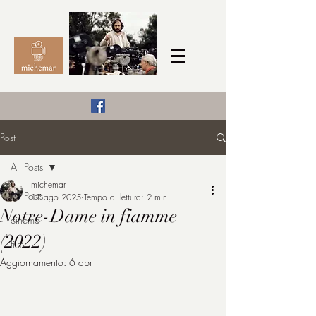
Il Cinema secondo me,
Post
michemar
All Posts
cinefilo da bambino
michemar
All Posts
17 ago 2025
Tempo di lettura: 2 min
Notre-Dame in fiamme
cinema
(2022)
film
Aggiornamento:
6 apr