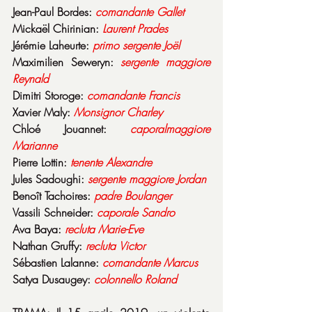
Jean-Paul Bordes: 
comandante
Gallet
Mickaël Chirinian: 
Laurent
Prades
Jérémie Laheurte: 
primo
sergente
Joël
Maximilien Seweryn: 
sergente
maggiore
Reynald
Dimitri Storoge: 
comandante
Francis
Xavier Maly: 
Monsignor
Charley
Chloé Jouannet: 
caporalmaggiore
Marianne
Pierre Lottin: 
tenente
Alexandre
Jules Sadoughi: 
sergente
maggiore
Jordan
Benoît Tachoires: 
padre
Boulanger
Vassili Schneider: 
caporale
Sandro
Ava Baya: 
recluta
Marie-Eve
Nathan Gruffy: 
recluta
Victor
Sébastien Lalanne: 
comandante
Marcus
Satya Dusaugey: 
colonnello
Roland