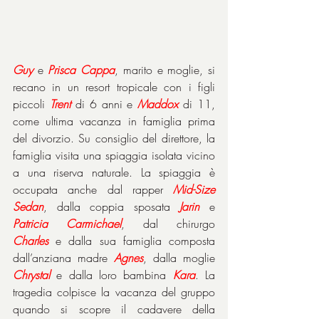
Guy
 e 
Prisca
Cappa
, marito e moglie, si 
recano in un resort tropicale con i figli 
piccoli 
Trent
 di 6 anni e 
Maddox
 di 11, 
come ultima vacanza in famiglia prima 
del divorzio. Su consiglio del direttore, la 
famiglia visita una spiaggia isolata vicino 
a una riserva naturale. La spiaggia è 
occupata anche dal rapper 
Mid-Size 
Sedan
, dalla coppia sposata 
Jarin
 e 
Patricia
Carmichael
, dal chirurgo 
Charles
 e dalla sua famiglia composta 
dall’anziana madre 
Agnes
, dalla moglie 
Chrystal
 e dalla loro bambina 
Kara
. La 
tragedia colpisce la vacanza del gruppo 
quando si scopre il cadavere della 