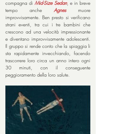
compagna di 
Mid-Size Sedan
, e in breve 
tempo anche 
Agnes
 muore 
improvvisamente. Ben presto si verificano 
strani eventi, tra cui i tre bambini che 
crescono ad una velocità impressionante 
e diventano improvvisamente adolescenti. 
Il gruppo si rende conto che la spiaggia li 
sta rapidamente invecchiando, facendo 
trascorrere loro circa un anno intero ogni 
30 minuti, con il conseguente 
peggioramento della loro salute.