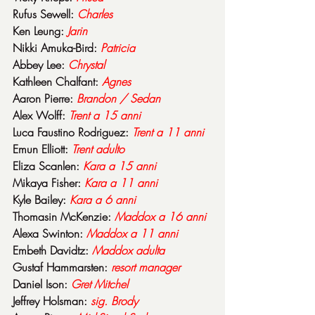
Rufus Sewell: 
Charles
Ken Leung: 
Jarin
Nikki Amuka-Bird: 
Patricia
Abbey Lee: 
Chrystal
Kathleen Chalfant: 
Agnes
Aaron Pierre: 
Brandon / Sedan
Alex Wolff: 
Trent a 15 anni
Luca Faustino Rodriguez: 
Trent a 11 anni
Emun Elliott: 
Trent
adulto
Eliza Scanlen: 
Kara a 15 anni
Mikaya Fisher: 
Kara a 11 anni
Kyle Bailey: 
Kara a 6 anni
Thomasin McKenzie: 
Maddox a 16 anni
Alexa Swinton: 
Maddox a 11 anni
Embeth Davidtz: 
Maddox
adulta
Gustaf Hammarsten: 
resort
manager
Daniel Ison: 
Gret
Mitchel
Jeffrey Holsman: 
sig. Brody