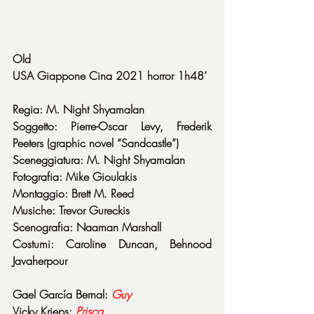
Old
USA Giappone Cina 2021 horror 1h48’
Regia: M. Night Shyamalan
Soggetto: Pierre-Oscar Levy, Frederik 
Peeters (graphic novel “Sandcastle”)
Sceneggiatura: M. Night Shyamalan
Fotografia: Mike Gioulakis
Montaggio: Brett M. Reed
Musiche: Trevor Gureckis
Scenografia: Naaman Marshall
Costumi: Caroline Duncan, Behnood 
Javaherpour
Gael García Bernal: 
Guy
Vicky Krieps: 
Prisca