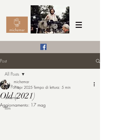
Il Cinema secondo me,
Post
michemar
All Posts
cinefilo da bambino
michemar
All Posts
7 apr 2025
Tempo di lettura: 5 min
Old (2021)
cinema
Aggiornamento:
17 mag
film