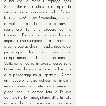
quindi che la morte li sopraggiunga? 
Siamo davanti al classico esempio del 
cinema horror concepito dalla fervida 
fantasia di 
M. Night Shyamalan
, che non 
è mai un modello cruento o davvero 
spaventoso. Lui ama giocare con la 
tensione e l’atmosfera misteriosa di eventi 
imprevisti che spargono prima l’incertezza 
e poi la paura, che si impadroniscono dei 
personaggi fino a portarli a 
comportamenti di sbandamento mentale. 
Solitamente, come in questo caso, sono 
thriller psicologici che non mollano né 
quei personaggi né gli spettatori. Come 
un macabro scherzo del destino, in cui il 
regista stesso si mette abitualmente in 
gioco con un cameo (qui è l’autista 
dell’hotel) e lo immaginiamo divertirsi alle 
nostre spalle. Il più delle volte non succede 