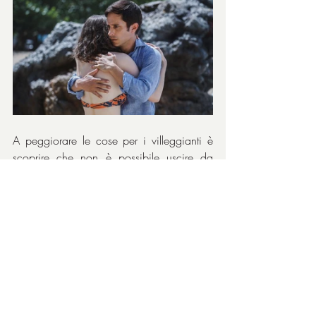
A peggiorare le cose per i villeggianti è 
scoprire che non è possibile uscire da 
quello spicchio di spiaggia e ad ogni 
spostamento trovano nuovi particolari che 
non fanno che aggravare la situazione. 
Che sia una sorta di rilettura dei mitici 
dieci piccoli indiani è chiaro, come lo è 
che ciò che accade sia ai confini della 
realtà. Mica è un racconto di 
fantascienza! No, il film assume i 
connotati di una riflessione filosofica sul 