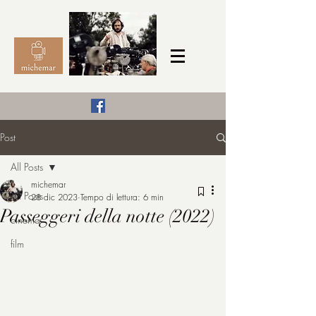
Il Cinema secondo me,
Post
michemar
All Posts
cinefilo da bambino
michemar
All Posts
28 dic 2023
Tempo di lettura: 6 min
Passeggeri della notte (2022)
cinema
film