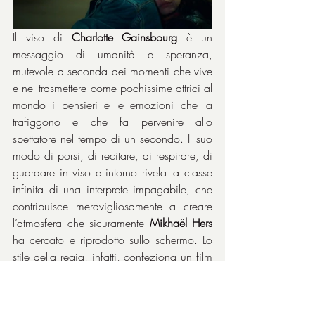
Il viso di 
Charlotte Gainsbourg
 è un 
messaggio di umanità e speranza, 
mutevole a seconda dei momenti che vive 
e nel trasmettere come pochissime attrici al 
mondo i pensieri e le emozioni che la 
trafiggono e che fa pervenire allo 
spettatore nel tempo di un secondo. Il suo 
modo di porsi, di recitare, di respirare, di 
guardare in viso e intorno rivela la classe 
infinita di una interprete impagabile, che 
contribuisce meravigliosamente a creare 
l’atmosfera che sicuramente 
Mikhaël Hers
ha cercato e riprodotto sullo schermo. Lo 
stile della regia, infatti, confeziona un film 
delicato ed emotivamente suggestivo, 
misurato, che ci porta con lieve trasporto 
in quegli anni e nel cinema francese mai 