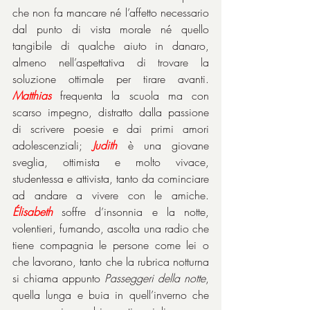
che non fa mancare né l’affetto necessario 
dal punto di vista morale né quello 
tangibile di qualche aiuto in danaro, 
almeno nell’aspettativa di trovare la 
soluzione ottimale per tirare avanti. 
Matthias
 frequenta la scuola ma con 
scarso impegno, distratto dalla passione 
di scrivere poesie e dai primi amori 
adolescenziali; 
Judith
 è una giovane 
sveglia, ottimista e molto vivace, 
studentessa e attivista, tanto da cominciare 
ad andare a vivere con le amiche. 
Élisabeth
 soffre d’insonnia e la notte, 
volentieri, fumando, ascolta una radio che 
tiene compagnia le persone come lei o 
che lavorano, tanto che la rubrica notturna 
si chiama appunto 
Passeggeri della notte
, 
quella lunga e buia in quell’inverno che 