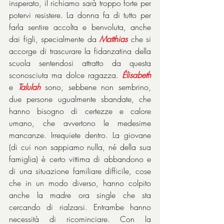
insperato, il richiamo sarà troppo forte per 
potervi resistere. La donna fa di tutto per 
farla sentire accolta e benvoluta, anche 
dai figli, specialmente da 
Matthias
 che si 
accorge di trascurare la fidanzatina della 
scuola sentendosi attratto da questa 
sconosciuta ma dolce ragazza. 
Élisabeth
e 
Talulah
 sono, sebbene non sembrino, 
due persone ugualmente sbandate, che 
hanno bisogno di certezze e calore 
umano, che avvertono le medesime 
mancanze. Irrequiete dentro. La giovane 
(di cui non sappiamo nulla, né della sua 
famiglia) è certo vittima di abbandono e 
di una situazione familiare difficile, cose 
che in un modo diverso, hanno colpito 
anche la madre ora single che sta 
cercando di rialzarsi. Entrambe hanno 
necessità di ricominciare. Con la 