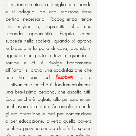
situazione creatasi la famiglia non sbanda 
e si adegua, dà uno scossone forse 
perfino necessario: l’accoglienza rende 
tutti migliori e, soprattutto offre una 
seconda opportunità. Proprio come 
succede nella società: quando si aprono 
le braccia e la porta di casa, quando si 
aggiunge un posto a tavola, quando si 
sorride e ci si rivolge francamente 
all’”altro” si prova una soddisfazione che 
non ha pari, ed 
Élisabeth
 lo fa 
istintivamente perché è fondamentalmente 
una bravissima persona, che ascolta tutti. 
Ecco perché è tagliata alla perfezione per 
quel lavoro alla radio. Sa ascoltare con la 
giusta attenzione e mai per convenzione 
o per educazione. E verso quella povera 
confusa giovane ancora di più. Lo spazio 
c’è, anche nel cuore accogliente. 