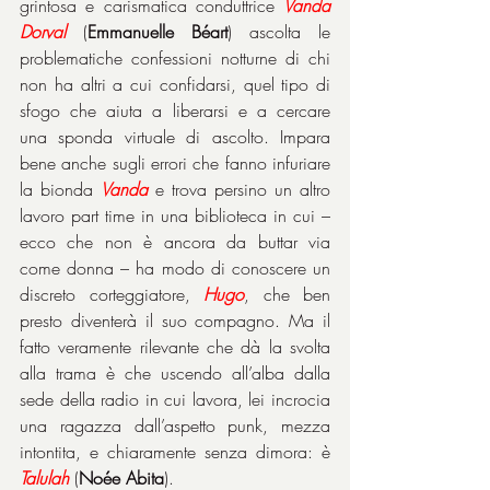
grintosa e carismatica conduttrice 
Vanda 
Dorval
 (
Emmanuelle Béart
) ascolta le 
problematiche confessioni notturne di chi 
non ha altri a cui confidarsi, quel tipo di 
sfogo che aiuta a liberarsi e a cercare 
una sponda virtuale di ascolto. Impara 
bene anche sugli errori che fanno infuriare 
la bionda 
Vanda
 e trova persino un altro 
lavoro part time in una biblioteca in cui – 
ecco che non è ancora da buttar via 
come donna – ha modo di conoscere un 
discreto corteggiatore, 
Hugo
, che ben 
presto diventerà il suo compagno. Ma il 
fatto veramente rilevante che dà la svolta 
alla trama è che uscendo all’alba dalla 
sede della radio in cui lavora, lei incrocia 
una ragazza dall’aspetto punk, mezza 
intontita, e chiaramente senza dimora: è 
Talulah
 (
Noée Abita
).