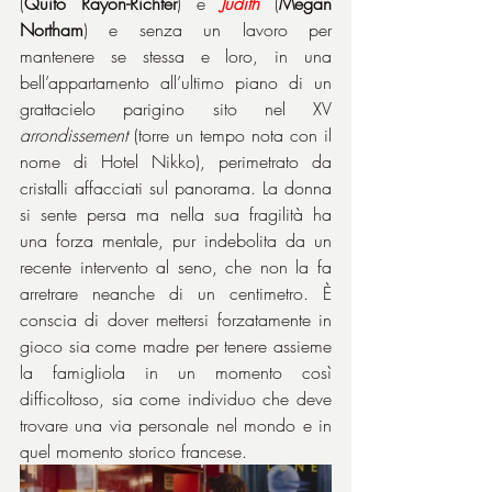
(
Quito Rayon-Richter
) e 
Judith
 (
Megan 
Northam
) e senza un lavoro per 
mantenere se stessa e loro, in una 
bell’appartamento all’ultimo piano di un 
grattacielo parigino sito nel XV 
arrondissement
 (torre un tempo nota con il 
nome di Hotel Nikko), perimetrato da 
cristalli affacciati sul panorama. La donna 
si sente persa ma nella sua fragilità ha 
una forza mentale, pur indebolita da un 
recente intervento al seno, che non la fa 
arretrare neanche di un centimetro. È 
conscia di dover mettersi forzatamente in 
gioco sia come madre per tenere assieme 
la famigliola in un momento così 
difficoltoso, sia come individuo che deve 
trovare una via personale nel mondo e in 
quel momento storico francese.