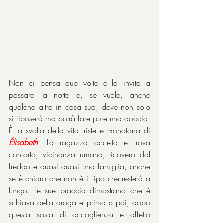
Non ci pensa due volte e la invita a 
passare la notte e, se vuole, anche 
qualche altra in casa sua, dove non solo 
si riposerà ma potrà fare pure una doccia. 
È la svolta della vita triste e monotona di 
Élisabeth
. La ragazza accetta e trova 
conforto, vicinanza umana, ricovero dal 
freddo e quasi quasi una famiglia, anche 
se è chiaro che non è il tipo che resterà a 
lungo. Le sue braccia dimostrano che è 
schiava della droga e prima o poi, dopo 
questa sosta di accoglienza e affetto 