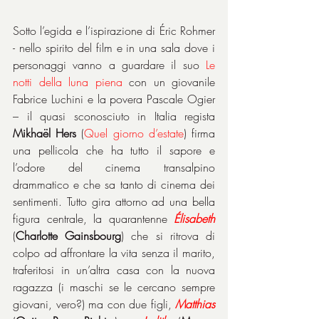
Sotto l’egida e l’ispirazione di Éric Rohmer 
- nello spirito del film e in una sala dove i 
personaggi vanno a guardare il suo 
Le 
notti della luna piena 
con un giovanile 
Fabrice Luchini e la povera Pascale Ogier 
– il quasi sconosciuto in Italia regista 
Mikhaël Hers
 (
Quel giorno d’estate
) firma 
una pellicola che ha tutto il sapore e 
l’odore del cinema transalpino 
drammatico e che sa tanto di cinema dei 
sentimenti. Tutto gira attorno ad una bella 
figura centrale, la quarantenne 
Élisabeth
(
Charlotte Gainsbourg
) che si ritrova di 
colpo ad affrontare la vita senza il marito, 
traferitosi in un’altra casa con la nuova 
ragazza (i maschi se le cercano sempre 
giovani, vero?) ma con due figli, 
Matthias