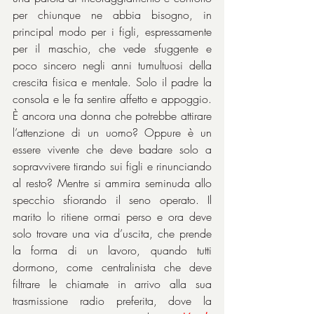
per chiunque ne abbia bisogno, in 
principal modo per i figli, espressamente 
per il maschio, che vede sfuggente e 
poco sincero negli anni tumultuosi della 
crescita fisica e mentale. Solo il padre la 
consola e le fa sentire affetto e appoggio. 
È ancora una donna che potrebbe attirare 
l’attenzione di un uomo? Oppure è un 
essere vivente che deve badare solo a 
sopravvivere tirando sui figli e rinunciando 
al resto? Mentre si ammira seminuda allo 
specchio sfiorando il seno operato. Il 
marito lo ritiene ormai perso e ora deve 
solo trovare una via d’uscita, che prende 
la forma di un lavoro, quando tutti 
dormono, come centralinista che deve 
filtrare le chiamate in arrivo alla sua 
trasmissione radio preferita, dove la 