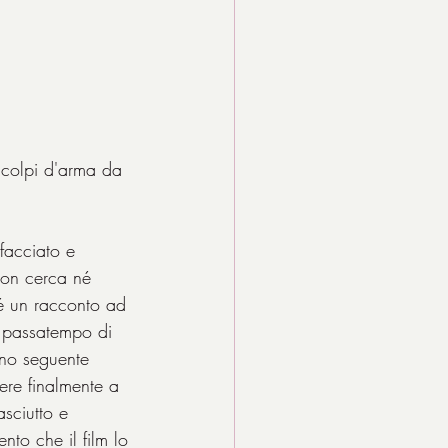
 colpi d'arma da 
facciato e 
 non cerca né 
né un racconto ad 
o passatempo di 
nno seguente 
ere finalmente a 
asciutto e 
to che il film lo 