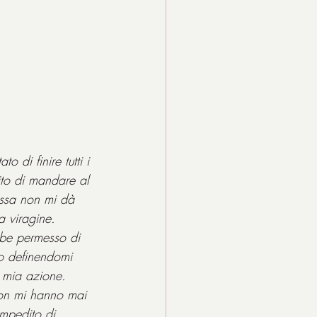
 di finire tutti i 
lito di mandare al 
essa non mi dà 
a viragine.
bbe permesso di 
to definendomi 
a mia azione.
non mi hanno mai 
mpedito di 