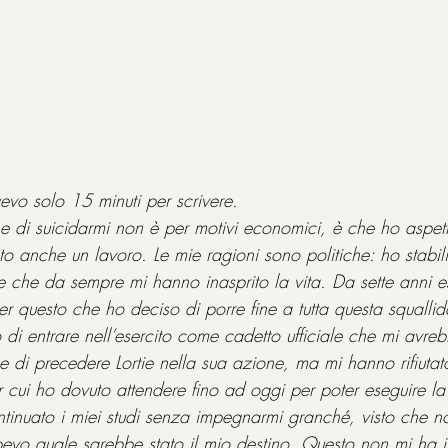
vevo solo 15 minuti per scrivere.
 di suicidarmi non è per motivi economici, è che ho aspettato
tato anche un lavoro. Le mie ragioni sono politiche: ho stabi
te che da sempre mi hanno inasprito la vita. Da sette anni 
r questo che ho deciso di porre fine a tutta questa squallid
 di entrare nell’esercito come cadetto ufficiale che mi avre
 e di precedere Lortie nella sua azione, ma mi hanno rifiuta
er cui ho dovuto attendere fino ad oggi per poter eseguire l
tinuato i miei studi senza impegnarmi granché, visto che 
pevo quale sarebbe stato il mio destino. Questo non mi ha i