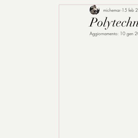
michemar
15 feb 
Polytechn
Aggiornamento:
10 gen 