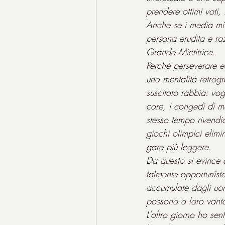
prendere ottimi voti
Anche se i media mi 
persona erudita e ra
Grande Mietitrice.
Perché perseverare e
una mentalità retrog
suscitato rabbia: vo
care, i congedi di ma
stesso tempo rivendic
giochi olimpici elimi
gare più leggere.
Da questo si evince c
talmente opportunist
accumulate dagli uom
possono a loro vant
L’altro giorno ho se