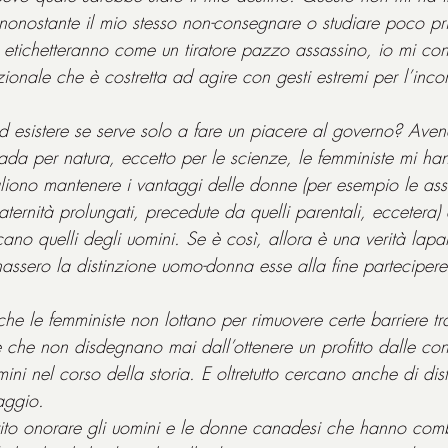
, nonostante il mio stesso non-consegnare o studiare poco p
etichetteranno come un tiratore pazzo assassino, io mi co
zionale che è costretta ad agire con gesti estremi per l’inc
d esistere se serve solo a fare un piacere al governo? Ave
rada per natura, eccetto per le scienze, le femministe mi h
gliono mantenere i vantaggi delle donne (per esempio le as
ternità prolungati, precedute da quelli parentali, eccetera) 
ano quelli degli uomini. Se è così, allora è una verità lapal
nassero la distinzione uomo-donna esse alla fine partecipere
he le femministe non lottano per rimuovere certe barriere tr
e che non disdegnano mai dall’ottenere un profitto dalle c
ini nel corso della storia. E oltretutto cercano anche di di
aggio.
ntito onorare gli uomini e le donne canadesi che hanno comb