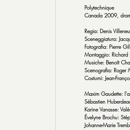
Polytechnique
Canada 2009, dram
Regia: Denis Villene
Sceneggiatura: Jacqu
Fotografia: Pierre Gil
Montaggio: Richar
Musiche: Benoît Cha
Scenografia: Roger 
Costumi: Jean-Franço
Maxim Gaudette: l'a
Sébastien Huberdeau
Karine Vanasse: Valé
Évelyne Brochu: Sté
Johanne-Marie Trembl