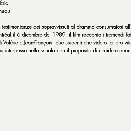
Éric
ineau
testimonianze dei sopravvissuti al dramma consumatosi all
réal il 6 dicembre del 1989, il film racconta i tremendi fat
di Valérie e Jean-François, due studenti che videro la loro vi
i introdusse nella scuola con il proposito di uccidere quan