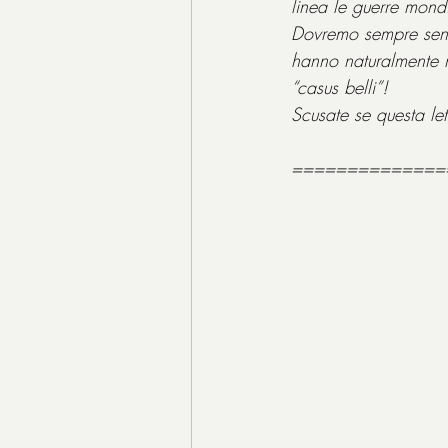
linea le guerre mond
Dovremo sempre senti
hanno naturalmente m
“casus belli”!
Scusate se questa let
==============