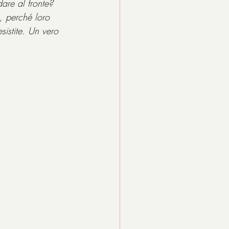
are al fronte? 
, perché loro 
istite. Un vero 