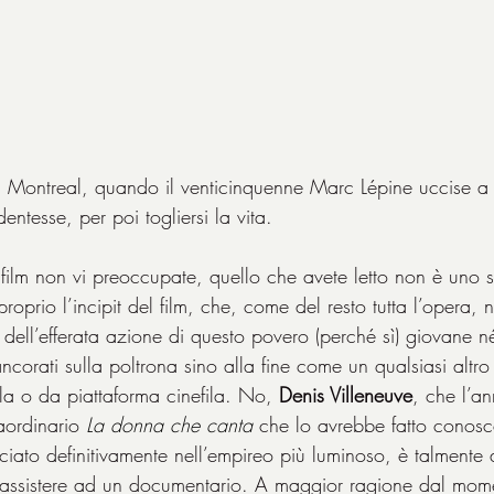
i Montreal, quando il venticinquenne Marc Lépine uccise a
entesse, per poi togliersi la vita.
 film non vi preoccupate, quello che avete letto non è uno s
proprio l’incipit del film, che, come del resto tutta l’opera,
 dell’efferata azione di questo povero (perché sì) giovane 
ancorati sulla poltrona sino alla fine come un qualsiasi altr
la o da piattaforma cinefila. No, 
Denis Villeneuve
, che l’a
aordinario 
La donna che canta
 che lo avrebbe fatto conosc
nciato definitivamente nell’empireo più luminoso, è talmente 
 assistere ad un documentario. A maggior ragione dal momen