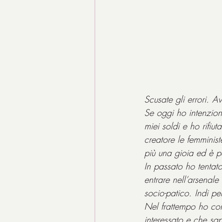
Scusate gli errori. A
Se oggi ho intenzione
miei soldi e ho rifiu
creatore le femminis
più una gioia ed è pe
In passato ho tentato
entrare nell’arsenale
socio-patico. Indi p
Nel frattempo ho con
interessato e che sa