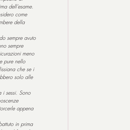
rima dell’esame.
nsidero come 
ombere della 
ndo sempre avuto 
anno sempre 
sicurazioni meno 
e pure nello 
issiana che se i 
bbero solo alle 
a i sessi. Sono 
onoscenze 
storcerle appena 
attuto in prima 