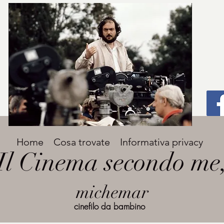
Titolo
Home
Cosa trovate
Informativa privacy
Avenir Light una delle font preferite dai
Il Cinema secondo me
designer. Facile da leggere, viene
grande
utilizzata per titoli e paragrafi.
michemar
cinefilo da bambino