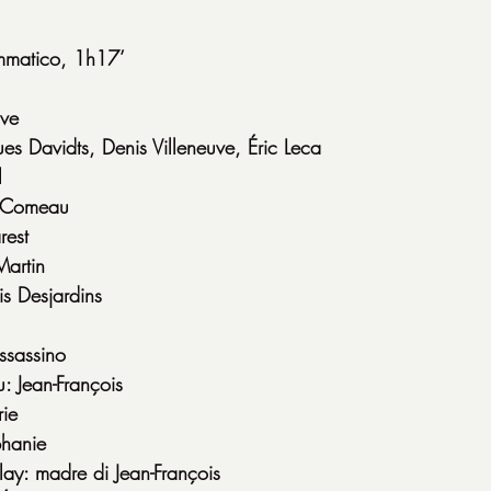
matico, 1h17’
uve
es Davidts, Denis Villeneuve, Éric Leca
l
d Comeau
rest
Martin
is Desjardins
ssassino
: Jean-François
rie
phanie
ay: madre di Jean-François