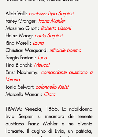
Alida Valli: 
contessa Livia Serpieri
Farley Granger: 
Franz Mahler
Massimo Girotti: 
Roberto Ussoni
Heinz Moog: 
conte Serpieri
Rina Morelli: 
Laura
Christian Marquand: 
ufficiale boemo
Sergio Fantoni: 
Luca
Tino Bianchi: 
Meucci
Ernst Nadherny: 
comandante austriaco a 
Verona
Tonio Selwart: 
colonnello Kleist
Marcella Mariani: 
Clara
TRAMA: Venezia, 1866. La nobildonna 
Livia Serpieri si innamora del tenente 
austriaco Franz Mahler e ne diventa 
l'amante. Il cugino di Livia, un patriota, 