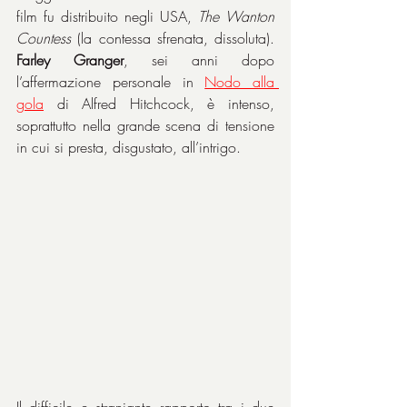
film fu distribuito negli USA, 
The Wanton 
Countess
 (la contessa sfrenata, dissoluta). 
Farley Granger
, sei anni dopo 
l’affermazione personale in 
Nodo alla 
gola
 di Alfred Hitchcock, è intenso, 
soprattutto nella grande scena di tensione 
in cui si presta, disgustato, all’intrigo.
Il difficile e straniante rapporto tra i due 