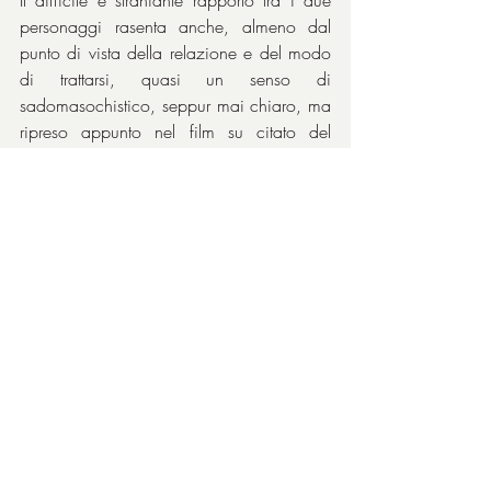
personaggi rasenta anche, almeno dal 
punto di vista della relazione e del modo 
di trattarsi, quasi un senso di 
sadomasochistico, seppur mai chiaro, ma 
ripreso appunto nel film su citato del 
1966. Ma ciò che colpisce 
maggiormente è la sensazione che 
l'amore della contessa 
Serpieri
per quel 
giovane tenente austriaco possa 
racchiudere e rappresentare il crollo 
ineluttabile di un mondo. La mano di 
Visconti
 è ancora esemplare, la sua 
visione lucidissima, la sua misura narrativa 
e compositiva rigogliosa ma non 
ridondante. Un classico melodramma, 
insomma. Meravigliose le prime 
sequenze, come l'apertura del film alla 
Fenice di Venezia durante una 