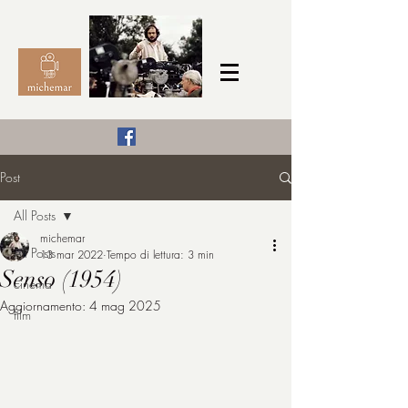
Il Cinema secondo me,
Post
michemar
All Posts
cinefilo da bambino
michemar
All Posts
13 mar 2022
Tempo di lettura: 3 min
Senso (1954)
cinema
Aggiornamento:
4 mag 2025
film