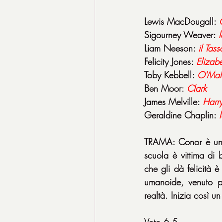
Lewis MacDougall: 
Sigourney Weaver: 
Liam Neeson: 
il Tass
Felicity Jones: 
Elizabe
Toby Kebbell: 
O'Mal
Ben Moor: 
Clark
James Melville: 
Harr
Geraldine Chaplin: 
TRAMA: Conor è un r
scuola è vittima di
che gli dà felicità 
umanoide, venuto pe
realtà. Inizia così u
Voto 6,5