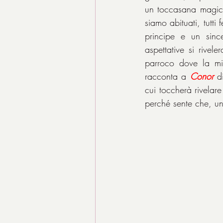
un toccasana magico
siamo abituati, tutti
principe e un sinc
aspettative si rivel
parroco dove la miop
racconta a 
Conor
 d
cui toccherà rivelare
perché sente che, una