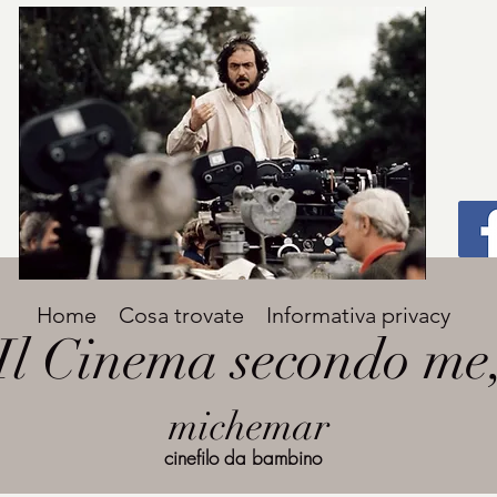
Titolo
Home
Cosa trovate
Informativa privacy
Avenir Light una delle font preferite dai
Il Cinema secondo me
designer. Facile da leggere, viene
grande
utilizzata per titoli e paragrafi.
michemar
cinefilo da bambino