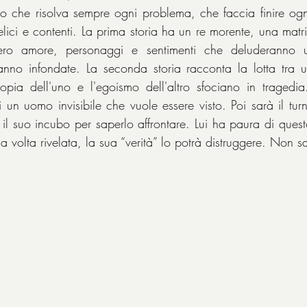
 che risolva sempre ogni problema, che faccia finire ogn
 felici e contenti. La prima storia ha un re morente, una mat
ero amore, personaggi e sentimenti che deluderanno u
eranno infondate. La seconda storia racconta la lotta tra 
ia dell'uno e l'egoismo dell'altro sfociano in tragedia. 
i un uomo invisibile che vuole essere visto. Poi sarà il tur
 il suo incubo per saperlo affrontare. Lui ha paura di ques
 volta rivelata, la sua “verità” lo potrà distruggere. Non s