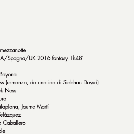
 mezzanotte
USA/Spagna/UK 2016 fantasy 1h48’
 Bayona
ess (romanzo, da una ida di Siobhan Dowd)
ck Ness
ura
ilaplana, Jaume Martí
Velázquez
o Caballero
ble