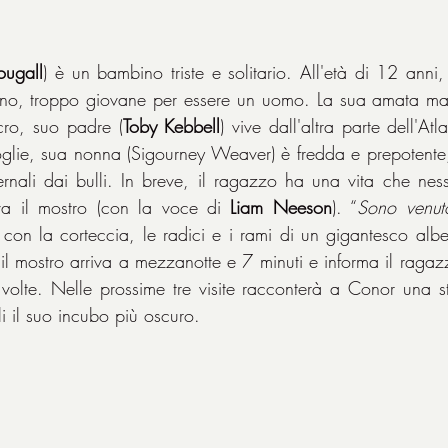
ugall
) è un bambino triste e solitario. All'età di 12 anni
no, troppo giovane per essere un uomo. La sua amata ma
ro, suo padre (
Toby Kebbell
) vive dall'altra parte dell'Atl
oglie, sua nonna (Sigourney Weaver) è fredda e prepotente, 
ernali dai bulli. In breve, il ragazzo ha una vita che ness
iva il mostro (con la voce di 
Liam Neeson
). “
Sono venut
con la corteccia, le radici e i rami di un gigantesco alber
 il mostro arriva a mezzanotte e 7 minuti e informa il ragaz
 volte. Nelle prossime tre visite racconterà a Conor una st
li il suo incubo più oscuro.