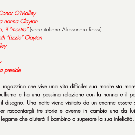
Conor O'Malley
la nonna Clayton
o, il “mostro”
(voce italiana Alessandro Rossi)
th “Lizzie” Clayton
ley
y
la preside
agazzino che vive una vita difficile: sua madre sta more
 bullismo e ha una pessima relazione con la nonna e il pa
è il disegno. Una notte viene visitato da un enorme essere s
r raccontargli tre storie e averne in cambio una da lui,
n legame che aiuterà il bambino a superare la sua infelicità.