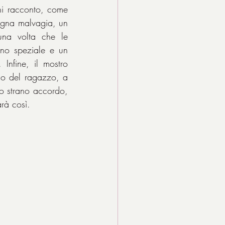
i racconto, come 
rigna malvagia, un 
na volta che le 
uno speziale e un 
Infine, il mostro 
no del ragazzo, a 
to strano accordo, 
arà così.