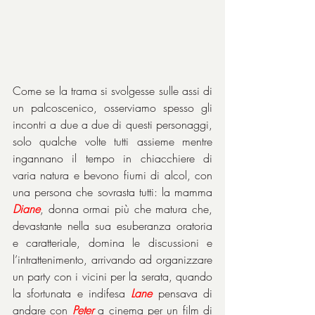
Come se la trama si svolgesse sulle assi di 
un palcoscenico, osserviamo spesso gli 
incontri a due a due di questi personaggi, 
solo qualche volte tutti assieme mentre 
ingannano il tempo in chiacchiere di 
varia natura e bevono fiumi di alcol, con 
una persona che sovrasta tutti: la mamma 
Diane
, donna ormai più che matura che, 
devastante nella sua esuberanza oratoria 
e caratteriale, domina le discussioni e 
l’intrattenimento, arrivando ad organizzare 
un party con i vicini per la serata, quando 
la sfortunata e indifesa 
Lane
 pensava di 
andare con 
Peter
 a cinema per un film di 