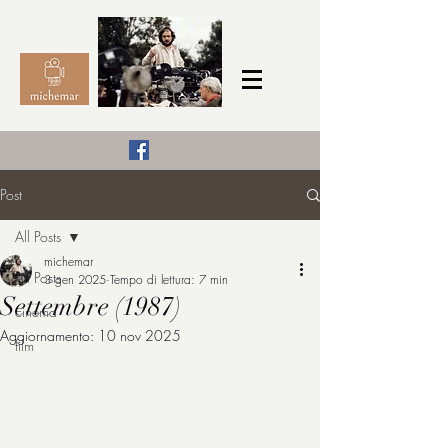
Il Cinema secondo me,
Post
michemar
All Posts
cinefilo da bambino
michemar
All Posts
3 gen 2025
Tempo di lettura: 7 min
Settembre (1987)
cinema
Aggiornamento:
10 nov 2025
film