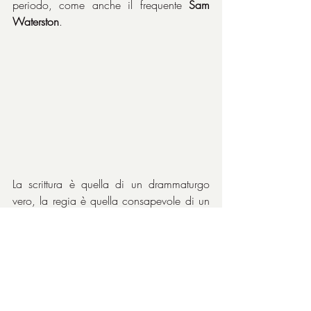
periodo, come anche il frequente 
Sam 
Waterston
.
La scrittura è quella di un drammaturgo 
vero, la regia è quella consapevole di un 
fine cineasta che ha avuto l’umiltà di 
imparare dai maestri che ha preso come 
punti di riferimento, la visione è quella di 
un artista maturo e pronto per temi seri. 
Settembre
 è il nome di un mese che lascia 
sperare in un prolungamento dell’estate, 