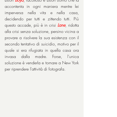
buon 
Lloyd
, facoltoso e buon uomo che la 
accontenta in ogni maniera mentre lei 
imperversa nella vita e nella casa, 
decidendo per tutti e zittendo tutti. Più 
questo accade, più è in crisi 
Lane
, ridotta 
alla crisi senza soluzione, persino vicina a 
provare a risolvere la sua esistenza con il 
secondo tentativo di suicidio, motivo per il 
quale si era rifugiata in quella casa ora 
invasa dalla madre. Forse, l’unica 
soluzione è venderla e tornare a New York 
per riprendere l’attività di fotografa.