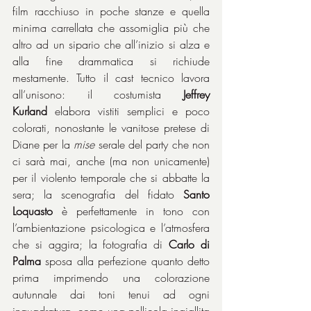
film racchiuso in poche stanze e quella 
minima carrellata che assomiglia più che 
altro ad un sipario che all’inizio si alza e 
alla fine drammatica si richiude 
mestamente. Tutto il cast tecnico lavora 
all’unisono: il costumista 
Jeffrey 
Kurland
 elabora vistiti semplici e poco 
colorati, nonostante le vanitose pretese di 
Diane per la 
mise
 serale del party che non 
ci sarà mai, anche (ma non unicamente) 
per il violento temporale che si abbatte la 
sera; la scenografia del fidato 
Santo 
Loquasto
 è perfettamente in tono con 
l’ambientazione psicologica e l’atmosfera 
che si aggira; la fotografia di 
Carlo di 
Palma
 sposa alla perfezione quanto detto 
prima imprimendo una colorazione 
autunnale dai toni tenui ad ogni 
inquadratura, come una pellicola ingiallita 