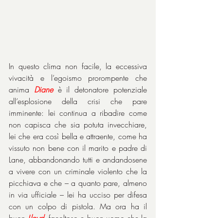
In questo clima non facile, la eccessiva 
vivacità e l’egoismo prorompente che 
anima 
Diane
 è il detonatore potenziale 
all’esplosione della crisi che pare 
imminente: lei continua a ribadire come 
non capisca che sia potuta invecchiare, 
lei che era così bella e attraente, come ha 
vissuto non bene con il marito e padre di 
Lane, abbandonando tutti e andandosene 
a vivere con un criminale violento che la 
picchiava e che – a quanto pare, almeno 
in via ufficiale – lei ha ucciso per difesa 
con un colpo di pistola. Ma ora ha il 