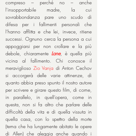
compreso – perché no – anche 
l’insopportabile madre, la cui 
sovrabbondanza pare uno scudo di 
difesa per i fallimenti personali che 
l’hanno afflitta e che lei, invece, ritiene 
successi. Ognuno cerca la persona a cui 
appoggiarsi per non crollare e la più 
debole, chiaramente 
Lane
, è quella più 
vicina al fallimento. Chi conosce il 
meraviglioso 
Zio Vanja 
di Anton Cechov 
si accorgerà delle varie attinenze, di 
quanto abbia preso spunto il nostro autore 
per scrivere e girare questo film, di come, 
in parallelo, in quell’opera, come in 
questa, non si fa altro che parlare delle 
difficoltà della vita e di quella vissuta in 
quella casa, con lo spettro della morte 
(tema che ha lungamente abitato le opere 
di Allen) che aleggia anche quando i 