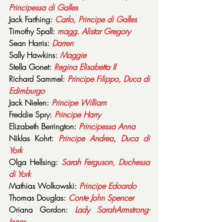
Principessa di Galles
Jack Farthing: 
Carlo, Principe di Galles
Timothy Spall: 
magg. Alistar Gregory
Sean Harris: 
Darren
Sally Hawkins: 
Maggie
Stella Gonet: 
Regina Elisabetta II
Richard Sammel: 
Principe Filippo, Duca di 
Edimburgo
Jack Nielen: 
Principe William
Freddie Spry: 
Principe Harry
Elizabeth Berrington: 
Principessa Anna
Niklas Kohrt: 
Principe Andrea, Duca di 
York
Olga Hellsing: 
Sarah Ferguson, Duchessa 
di York
Mathias Wolkowski: 
Principe Edoardo
Thomas Douglas: 
Conte John Spencer
Oriana Gordon: 
Lady SarahArmstrong-
Jones