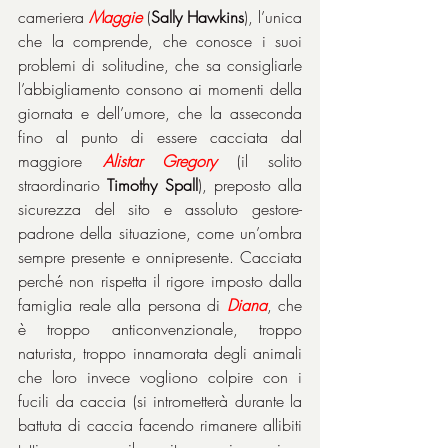
cameriera 
Maggie
 (
Sally Hawkins
), l’unica 
che la comprende, che conosce i suoi 
problemi di solitudine, che sa consigliarle 
l’abbigliamento consono ai momenti della 
giornata e dell’umore, che la asseconda 
fino al punto di essere cacciata dal 
maggiore 
Alistar Gregory
 (il solito 
straordinario 
Timothy Spall
), preposto alla 
sicurezza del sito e assoluto gestore-
padrone della situazione, come un’ombra 
sempre presente e onnipresente. Cacciata 
perché non rispetta il rigore imposto dalla 
famiglia reale alla persona di 
Diana
, che 
è troppo anticonvenzionale, troppo 
naturista, troppo innamorata degli animali 
che loro invece vogliono colpire con i 
fucili da caccia (si intrometterà durante la 
battuta di caccia facendo rimanere allibiti 