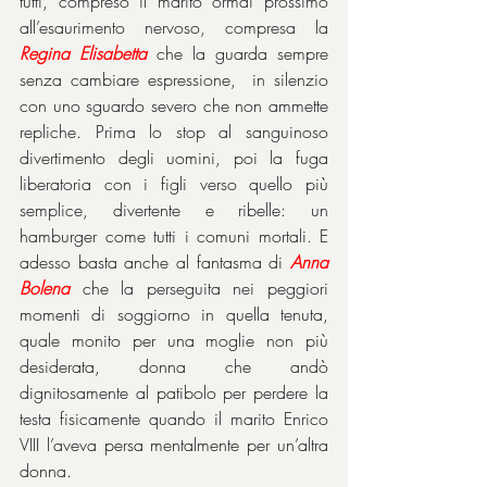
tutti, compreso il marito ormai prossimo 
all’esaurimento nervoso, compresa la 
Regina Elisabetta
 che la guarda sempre 
senza cambiare espressione,  in silenzio 
con uno sguardo severo che non ammette 
repliche. Prima lo stop al sanguinoso 
divertimento degli uomini, poi la fuga 
liberatoria con i figli verso quello più 
semplice, divertente e ribelle: un 
hamburger come tutti i comuni mortali. E 
adesso basta anche al fantasma di 
Anna 
Bolena
 che la perseguita nei peggiori 
momenti di soggiorno in quella tenuta, 
quale monito per una moglie non più 
desiderata, donna che andò 
dignitosamente al patibolo per perdere la 
testa fisicamente quando il marito Enrico 
VIII l’aveva persa mentalmente per un’altra 
donna.