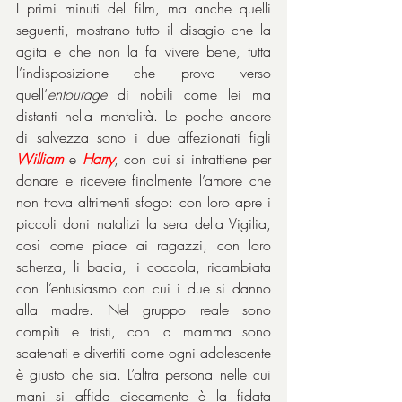
I primi minuti del film, ma anche quelli 
seguenti, mostrano tutto il disagio che la 
agita e che non la fa vivere bene, tutta 
l’indisposizione che prova verso 
quell’
entourage
 di nobili come lei ma 
distanti nella mentalità. Le poche ancore 
di salvezza sono i due affezionati figli 
William
 e 
Harry
, con cui si intrattiene per 
donare e ricevere finalmente l’amore che 
non trova altrimenti sfogo: con loro apre i 
piccoli doni natalizi la sera della Vigilia, 
così come piace ai ragazzi, con loro 
scherza, li bacia, li coccola, ricambiata 
con l’entusiasmo con cui i due si danno 
alla madre. Nel gruppo reale sono 
compìti e tristi, con la mamma sono 
scatenati e divertiti come ogni adolescente 
è giusto che sia. L’altra persona nelle cui 
mani si affida ciecamente è la fidata 