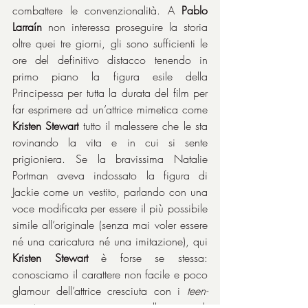
combattere le convenzionalità. A 
Pablo 
Larraín
 non interessa proseguire la storia 
oltre quei tre giorni, gli sono sufficienti le 
ore del definitivo distacco tenendo in 
primo piano la figura esile della 
Principessa per tutta la durata del film per 
far esprimere ad un’attrice mimetica come 
Kristen Stewart
 tutto il malessere che le sta 
rovinando la vita e in cui si sente 
prigioniera. Se la bravissima Natalie 
Portman aveva indossato la figura di 
Jackie come un vestito, parlando con una 
voce modificata per essere il più possibile 
simile all’originale (senza mai voler essere 
né una caricatura né una imitazione), qui 
Kristen Stewart
 è forse se stessa: 
conosciamo il carattere non facile e poco 
glamour dell’attrice cresciuta con i 
teen-
movie
 gotici ma maturata alla corte di 