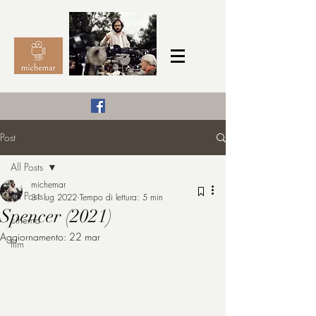
Il Cinema secondo me,
Post
michemar
All Posts
cinefilo da bambino
michemar
All Posts
31 lug 2022
Tempo di lettura: 5 min
Spencer (2021)
cinema
Aggiornamento:
22 mar
film