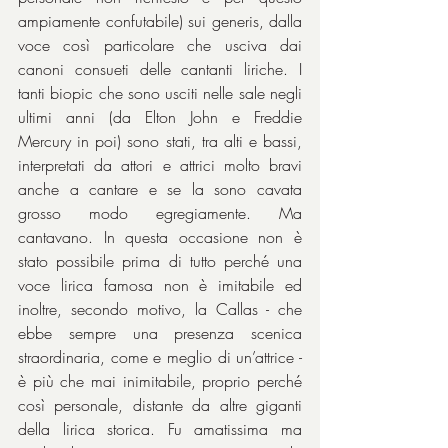
ampiamente confutabile) sui generis, dalla 
voce così particolare che usciva dai 
canoni consueti delle cantanti liriche. I 
tanti biopic che sono usciti nelle sale negli 
ultimi anni (da Elton John e Freddie 
Mercury in poi) sono stati, tra alti e bassi, 
interpretati da attori e attrici molto bravi 
anche a cantare e se la sono cavata 
grosso modo egregiamente. Ma 
cantavano. In questa occasione non è 
stato possibile prima di tutto perché una 
voce lirica famosa non è imitabile ed 
inoltre, secondo motivo, la Callas - che 
ebbe sempre una presenza scenica 
straordinaria, come e meglio di un’attrice - 
è più che mai inimitabile, proprio perché 
così personale, distante da altre giganti 
della lirica storica. Fu amatissima ma 