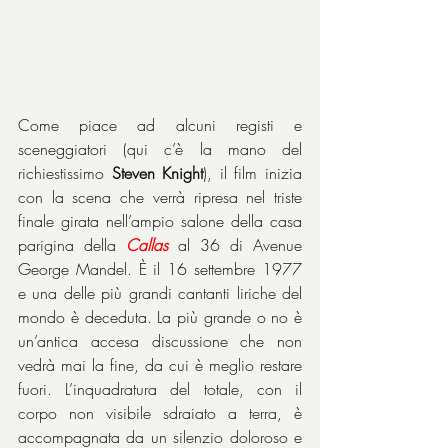
Come piace ad alcuni registi e 
sceneggiatori (qui c’è la mano del 
richiestissimo 
Steven Knight
), il film inizia 
con la scena che verrà ripresa nel triste 
finale girata nell’ampio salone della casa 
parigina della 
Callas
 al 36 di Avenue 
George Mandel. È il 16 settembre 1977 
e una delle più grandi cantanti liriche del 
mondo è deceduta. La più grande o no è 
un’antica accesa discussione che non 
vedrà mai la fine, da cui è meglio restare 
fuori. L’inquadratura del totale, con il 
corpo non visibile sdraiato a terra, è 
accompagnata da un silenzio doloroso e 