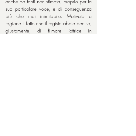
anche da tanti non stimata, proprio per la 
sua particolare voce, e di conseguenza 
più che mai inimitabile. Motivato a 
ragione il fatto che il regista abbia deciso, 
giustamente, di filmare l’attrice in 
playback. Ciò fa schifo, anche perché 
infastidisce, anche se la Jolie è brava a 
sincronizzarsi al suono.
Le arie sono meravigliose e allietano il 