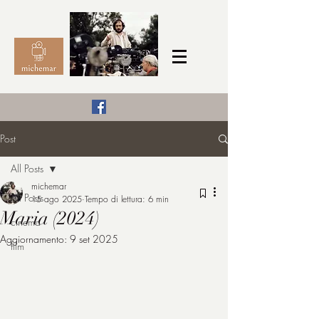
Il Cinema secondo me,
Post
michemar
All Posts
cinefilo da bambino
michemar
All Posts
15 ago 2025
Tempo di lettura: 6 min
Maria (2024)
cinema
Aggiornamento:
9 set 2025
film