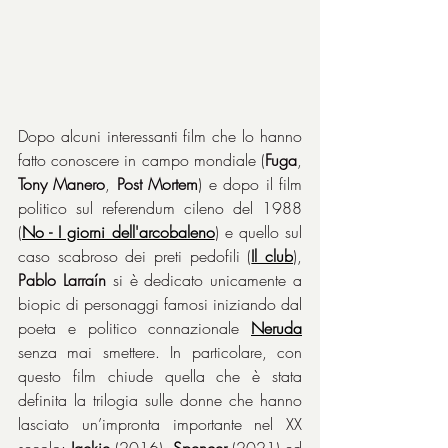
Dopo alcuni interessanti film che lo hanno 
fatto conoscere in campo mondiale (
Fuga
, 
Tony Manero
, 
Post Mortem
) e dopo il film 
politico sul referendum cileno del 1988 
(
No - I giorni dell'arcobaleno
) e quello sul 
caso scabroso dei preti pedofili (
Il club
), 
Pablo Larraín
 si è dedicato unicamente a 
biopic di personaggi famosi iniziando dal 
poeta e politico connazionale 
Neruda
senza mai smettere. In particolare, con 
questo film chiude quella che è stata 
definita la trilogia sulle donne che hanno 
lasciato un’impronta importante nel XX 
secolo: 
Jackie
 (2016), 
Spencer
 (2021) ed 