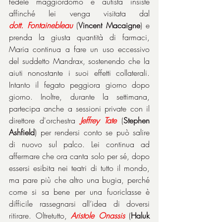
fedele maggiordomo e autista insiste 
affinché lei venga visitata dal 
dott.
Fontainebleau
 (
Vincent Macaigne
) e 
prenda la giusta quantità di farmaci, 
Maria continua a fare un uso eccessivo 
del suddetto Mandrax, sostenendo che la 
aiuti nonostante i suoi effetti collaterali. 
Intanto il fegato peggiora giorno dopo 
giorno. Inoltre, durante la settimana, 
partecipa anche a sessioni private con il 
direttore d'orchestra 
Jeffrey
Tate
 (
Stephen 
Ashfield
) per rendersi conto se può salire 
di nuovo sul palco. Lei continua ad 
affermare che ora canta solo per sé, dopo 
essersi esibita nei teatri di tutto il mondo, 
ma pare più che altro una bugia, perché 
come si sa bene per una fuoriclasse è 
difficile rassegnarsi all’idea di doversi 
ritirare. Oltretutto, 
Aristole
Onassis
 (
Haluk 