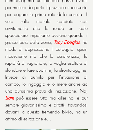
criminosa) ma un piccolo passo avanti 
per mettere da parte il gruzzolo necessario 
per pagare le prime rate della casetta. Il 
vero salto mortale carpiato con 
avvitamento che lo rende un reale 
spacciatore importante avviene quando il 
grosso boss della zona, 
Tony Douglas
, ha 
modo di apprezzarne il coraggio, quasi 
incosciente ma che lo caratterizza, la 
rapidità di ragionare, la voglia esaltata di 
sfondare e fare quattrini, la sfrontataggine. 
Invece di punirlo per l’invasione di 
campo, lo ingaggia e lo mette anche ad 
una durissima prova di iniziazione. No, 
Liam
 può essere tutto ma killer no, è pur 
sempre giovanissimo e difatti, trovandosi 
davanti a questo tremendo bivio, ha un 
attimo di esitazione e…