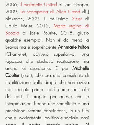
2006, 
Il maledetto United 
di Tom Hooper, 
2009, 
La scomparsa di Alice Creed 
di J 
Blakeson, 2009, il bellissimo 
Sister 
di 
Ursula Meier, 2012, 
Maria regina di 
Scozia
di Josie Rourke, 2018, giusto 
qualche esempio). Non è da meno la 
bravissima e sorprendente 
Annmarie Fulton
(Chantelle), davvero superlativa, una 
ragazza che studiava recitazione ma 
anche lei esordiente. E poi 
Michelle 
Coulter
 (Jean), che era una consulente di 
riabilitazione dalla droga che non aveva 
mai recitato prima, così come tanti altri 
del cast. È proprio per questo che le 
interpretazioni hanno una semplicità e una 
precisione sempre convincenti, in un film 
che è, ovviamente, politico e sociale, così 
come il nostro grande regista. Al 
proposito, mi viene in mente quanto letto 