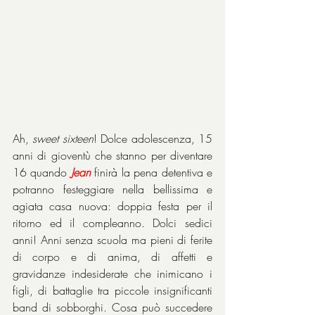
Ah, 
sweet sixteen
! Dolce adolescenza, 15 
anni di gioventù che stanno per diventare 
16 quando 
Jean
 finirà la pena detentiva e 
potranno festeggiare nella bellissima e 
agiata casa nuova: doppia festa per il 
ritorno ed il compleanno. Dolci sedici 
anni! Anni senza scuola ma pieni di ferite 
di corpo e di anima, di affetti e 
gravidanze indesiderate che inimicano i 
figli, di battaglie tra piccole insignificanti 
band di sobborghi. Cosa può succedere 