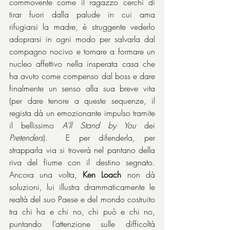
commovente come il ragazzo cerchi di 
tirar fuori dalla palude in cui ama 
rifugiarsi la madre, è struggente vederlo 
adoprarsi in ogni modo per salvarla dal 
compagno nocivo e tornare a formare un 
nucleo affettivo nella insperata casa che 
ha avuto come compenso dal boss e dare 
finalmente un senso alla sua breve vita 
(per dare tenore a queste sequenze, il 
regista dà un emozionante impulso tramite 
il bellissimo 
A’ll Stand by You
 dei 
Pretenders
).  E per difenderla, per 
strapparla via si troverà nel pantano della 
riva del fiume con il destino segnato. 
Ancora una volta, 
Ken Loach
 non dà 
soluzioni, lui illustra drammaticamente le 
realtà del suo Paese e del mondo costruito 
tra chi ha e chi no, chi può e chi no, 
puntando l’attenzione sulle difficoltà 