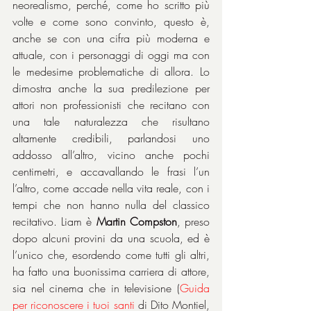
neorealismo, perché, come ho scritto più 
volte e come sono convinto, questo è, 
anche se con una cifra più moderna e 
attuale, con i personaggi di oggi ma con 
le medesime problematiche di allora. Lo 
dimostra anche la sua predilezione per 
attori non professionisti che recitano con 
una tale naturalezza che risultano 
altamente credibili, parlandosi uno 
addosso all’altro, vicino anche pochi 
centimetri, e accavallando le frasi l’un 
l’altro, come accade nella vita reale, con i 
tempi che non hanno nulla del classico 
recitativo. Liam è 
Martin Compston
, preso 
dopo alcuni provini da una scuola, ed è 
l’unico che, esordendo come tutti gli altri, 
ha fatto una buonissima carriera di attore, 
sia nel cinema che in televisione (
Guida 
per riconoscere i tuoi santi
 di Dito Montiel, 