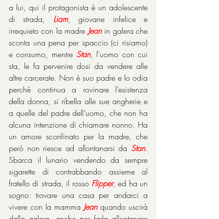
a lui, qui il protagonista è un adolescente 
di strada, 
Liam
, giovane infelice e 
irrequieto con la madre 
Jean
 in galera che 
sconta una pena per spaccio (ci risiamo) 
e consumo, mentre 
Stan
, l’uomo con cui 
sta, le fa pervenire dosi da vendere alle 
altre carcerate. Non è suo padre e lo odia 
perché continua a rovinare l’esistenza 
della donna, si ribella alle sue angherie e 
a quelle del padre dell’uomo, che non ha 
alcuna intenzione di chiamare nonno. Ha 
un amore sconfinato per la madre, che 
però non riesce ad allontanarsi da 
Stan
. 
Sbarca il lunario vendendo da sempre 
sigarette di contrabbando assieme al 
fratello di strada, il rosso 
Flipper
, ed ha un 
sogno: trovare una casa per andarci a 
vivere con la mamma 
Jean
 quando uscirà 
dalla galera, anche per farla allontanare 