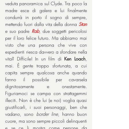
veduta panoramica sul Clyde. Tra poco la 
madre esce di galera e lui finalmente 
condurrà in porto il sogno di sempre, 
mettendo fuori dalla vita della donna 
Stan
e suo padre
 Rab
, due soggetti pericolosi 
per il loro felice futuro. Ma abbiamo mai 
visto che una persona che vive con 
espedienti riesca davvero a sfondare nella 
vita? Difficile! In un film di 
Ken Loach
, 
mai. È gente troppo sfortunata, a cui 
capita sempre qualcosa anche quando 
fanno il possibile per cavarsela 
dignitosamente e onestamente. 
Figuriamoci se campa con strattagemmi 
illeciti. Non è che lui (e noi) voglia quasi 
giustificarli, i suoi personaggi, ben che 
vadano, sono 
border line
, hanno buon 
cuore, ma sono sempre piccoli delinquenti 
e se ce li mostra come persone da 