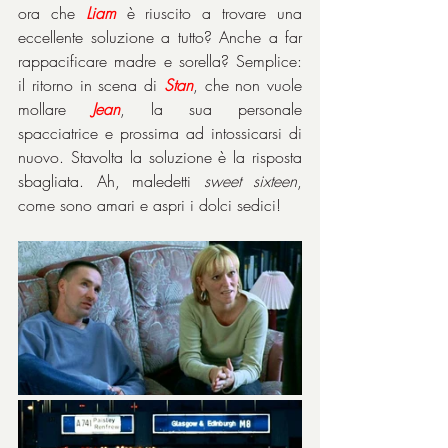
ora che 
Liam
 è riuscito a trovare una 
eccellente soluzione a tutto? Anche a far 
rappacificare madre e sorella? Semplice: 
il ritorno in scena di 
Stan
, che non vuole 
mollare 
Jean
, la sua personale 
spacciatrice e prossima ad intossicarsi di 
nuovo. Stavolta la soluzione è la risposta 
sbagliata. Ah, maledetti 
sweet sixteen
, 
come sono amari e aspri i dolci sedici!