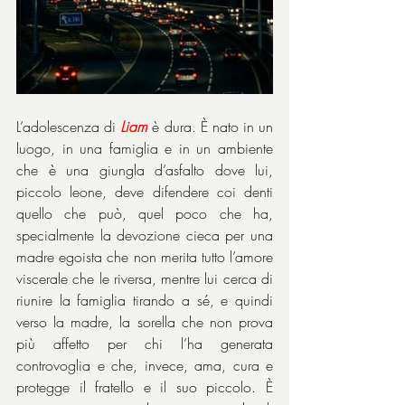
L’adolescenza di 
Liam
 è dura. È nato in un 
luogo, in una famiglia e in un ambiente 
che è una giungla d’asfalto dove lui, 
piccolo leone, deve difendere coi denti 
quello che può, quel poco che ha, 
specialmente la devozione cieca per una 
madre egoista che non merita tutto l’amore 
viscerale che le riversa, mentre lui cerca di 
riunire la famiglia tirando a sé, e quindi 
verso la madre, la sorella che non prova 
più affetto per chi l’ha generata 
controvoglia e che, invece, ama, cura e 
protegge il fratello e il suo piccolo. È 