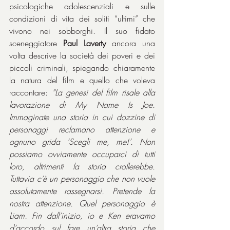
psicologiche adolescenziali e sulle 
condizioni di vita dei soliti “ultimi” che 
vivono nei sobborghi. Il suo fidato 
sceneggiatore 
Paul Laverty
 ancora una 
volta descrive la società dei poveri e dei 
piccoli criminali, spiegando chiaramente 
la natura del film e quello che voleva 
raccontare: 
“La genesi del film risale alla 
lavorazione di My Name Is Joe. 
Immaginate una storia in cui dozzine di 
personaggi reclamano attenzione e 
ognuno grida ‘Scegli me, me!’. Non 
possiamo ovviamente occuparci di tutti 
loro, altrimenti la storia crollerebbe. 
Tuttavia c’è un personaggio che non vuole 
assolutamente rassegnarsi. Pretende la 
nostra attenzione. Quel personaggio è 
Liam. Fin dall’inizio, io e Ken eravamo 
d’accordo sul fare un’altra storia che 