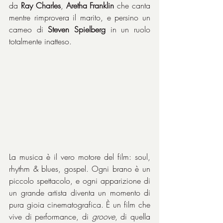
da 
Ray
Charles
, 
Aretha
Franklin
 che canta 
mentre rimprovera il marito, e persino un 
cameo di 
Steven
Spielberg
 in un ruolo 
totalmente inatteso.
La musica è il vero motore del film: soul, 
rhythm & blues, gospel. Ogni brano è un 
piccolo spettacolo, e ogni apparizione di 
un grande artista diventa un momento di 
pura gioia cinematografica. È un film che 
vive di performance, di 
groove
, di quella 