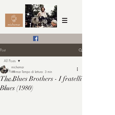
Il Cinema secondo me,
Post
michemar
All Posts
cinefilo da bambino
michemar
All Posts
19 mar
Tempo di lettura: 3 min
The Blues Brothers - I fratelli
cinema
Blues (1980)
film