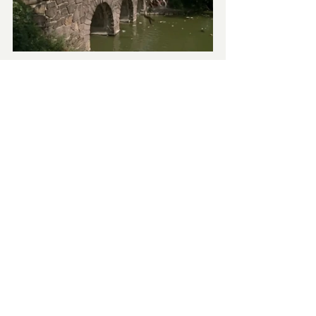
Personalmente, lo considero un classico 
che continua a divertirmi e sorprendermi. 
È un film che non chiede di essere preso 
sul serio, ma che allo stesso tempo 
dimostra un amore autentico per la musica 
e per la cultura afroamericana che l’ha 
generata. Ogni volta che lo guardo, mi 
ritrovo a sorridere, a battere il piede, a 
lasciarmi trascinare da quell’irresistibile 
“missione”.