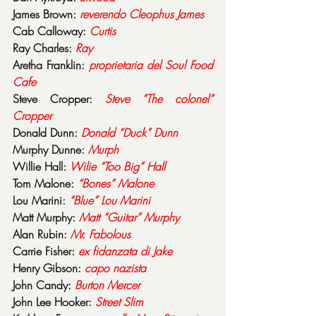
James Brown: 
reverendo
Cleophus
James
Cab Calloway: 
Curtis
Ray Charles: 
Ray
Aretha Franklin: 
proprietaria del Soul Food 
Cafe
Steve Cropper: 
Steve “The colonel” 
Cropper
Donald Dunn: 
Donald “Duck” Dunn
Murphy Dunne: 
Murph
Willie Hall: 
Wilie “Too Big” Hall
Tom Malone: 
“Bones” Malone
Lou Marini: 
“Blue” Lou Marini
Matt Murphy: 
Matt “Guitar” Murphy
Alan Rubin: 
Mr. Fabolous
Carrie Fisher: 
ex fidanzata di Jake
Henry Gibson: 
capo nazista
John Candy: 
Burton Mercer
John Lee Hooker: 
Street
Slim