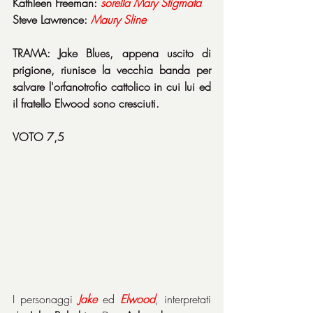
Kathleen Freeman: 
sorella
Mary
Stigmata
Steve Lawrence: 
Maury
Sline
TRAMA: Jake Blues, appena uscito di 
prigione, riunisce la vecchia banda per 
salvare l'orfanotrofio cattolico in cui lui ed 
il fratello Elwood sono cresciuti.
VOTO 7,5
I personaggi 
Jake
 ed 
Elwood
, interpretati 