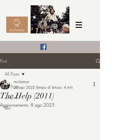
Il Cinema secondo me,
Post
michemar
All Posts
cinefilo da bambino
michemar
All Posts
20 apr 2022
Tempo di lettura: 4 min
The Help (2011)
cinema
Aggiornamento:
8 ago 2025
film