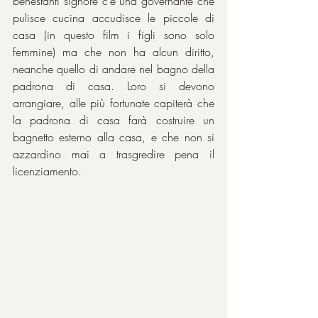
benestanti signore c’è una governante che 
pulisce cucina accudisce le piccole di 
casa (in questo film i figli sono solo 
femmine) ma che non ha alcun diritto, 
neanche quello di andare nel bagno della 
padrona di casa. Loro si devono 
arrangiare, alle più fortunate capiterà che 
la padrona di casa farà costruire un 
bagnetto esterno alla casa, e che non si 
azzardino mai a trasgredire pena il 
licenziamento.