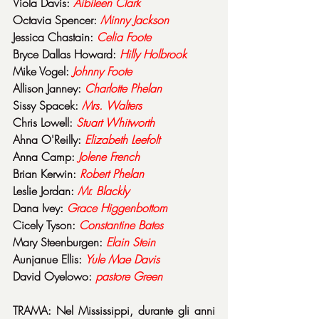
Viola Davis: 
Aibileen Clark
Octavia Spencer: 
Minny Jackson
Jessica Chastain: 
Celia Foote
Bryce Dallas Howard: 
Hilly Holbrook
Mike Vogel: 
Johnny Foote
Allison Janney: 
Charlotte Phelan
Sissy Spacek: 
Mrs. Walters
Chris Lowell: 
Stuart Whitworth
Ahna O'Reilly: 
Elizabeth Leefolt
Anna Camp: 
Jolene French
Brian Kerwin: 
Robert Phelan
Leslie Jordan: 
Mr. Blackly
Dana Ivey: 
Grace Higgenbottom
Cicely Tyson: 
Constantine Bates
Mary Steenburgen: 
Elain Stein
Aunjanue Ellis: 
Yule Mae Davis
David Oyelowo: 
pastore Green
TRAMA: Nel Mississippi, durante gli anni 