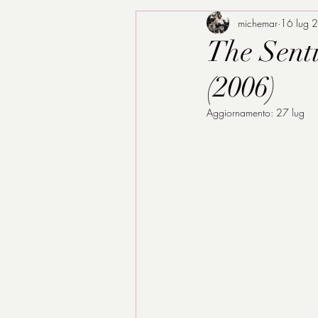
michemar
16 lug 
The Sentin
(2006)
Aggiornamento:
27 lug