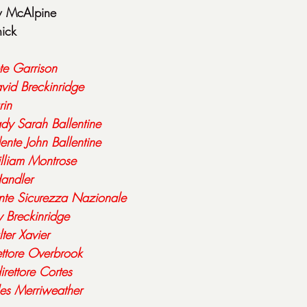
w McAlpine
nick
te
Garrison
vid
Breckinridge
in
ady
Sarah Ballentine
dente
John
Ballentine
lliam
Montrose
andler
nte
Sicurezza
Nazionale
y
Breckinridge
ter
Xavier
ettore
Overbrook
irettore
Cortes
es
Merriweather