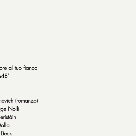
itore al tuo fianco
h48’
ievich (romanzo)
ge Nolfi
eristáin
ollo
 Beck