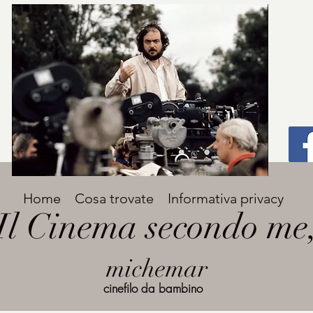
Titolo
Home
Cosa trovate
Informativa privacy
Avenir Light una delle font preferite dai
Il Cinema secondo me
designer. Facile da leggere, viene
grande
utilizzata per titoli e paragrafi.
michemar
cinefilo da bambino