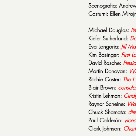
Scenografia: Andre
Costumi: Ellen Miroj
Michael Douglas: 
Pe
Kiefer Sutherland: 
Da
Eva Longoria: 
Jill
Mar
Kim Basinger: 
First
L
David Rasche: 
Presi
Martin Donovan: 
Wi
Ritchie Coster: 
The
H
Blair Brown: 
consule
Kristin Lehman: 
Cind
Raynor Scheine: 
Wal
Chuck Shamata: 
dir
Paul Calderón: 
viced
Clark Johnson: 
Charl