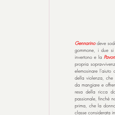
Gennarino
 deve sodd
gommone, i due si r
invertono e la 
Pavo
propria sopravvivenz
elemosinare l’aiuto d
della violenza, che 
da mangiare e offren
resa della ricca d
passionale, finché no
prima, che la donna 
classe considerata in