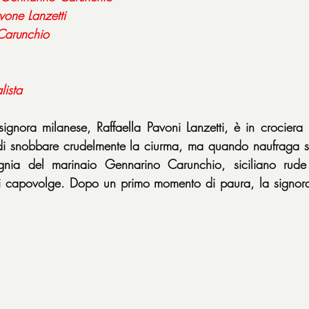
vone
Lanzetti
Carunchio
lista
gnora milanese, Raffaella Pavoni Lanzetti, è in crociera 
di snobbare crudelmente la ciurma, ma quando naufraga su 
nia del marinaio Gennarino Carunchio, siciliano rude 
 si capovolge. Dopo un primo momento di paura, la signora