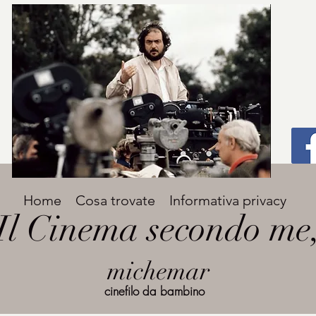
Titolo
Home
Cosa trovate
Informativa privacy
Avenir Light una delle font preferite dai
Il Cinema secondo me
designer. Facile da leggere, viene
grande
utilizzata per titoli e paragrafi.
michemar
cinefilo da bambino