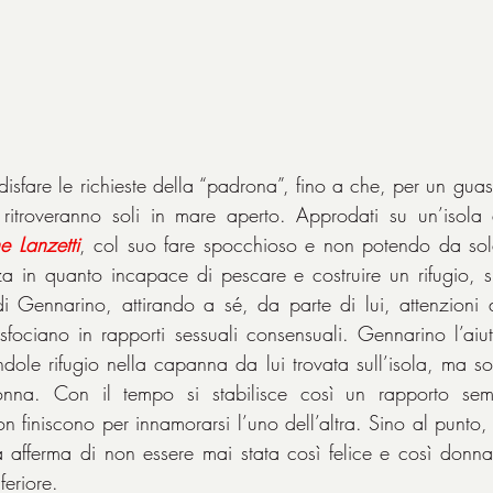
isfare le richieste della “padrona”, fino a che, per un guas
itroveranno soli in mare aperto. Approdati su un’isola de
ne
Lanzetti
, col suo fare spocchioso e non potendo da sola
a in quanto incapace di pescare e costruire un rifugio, si
i Gennarino, attirando a sé, da parte di lui, attenzioni di
sfociano in rapporti sessuali consensuali. Gennarino l’aiu
dole rifugio nella capanna da lui trovata sull’isola, ma sol
onna. Con il tempo si stabilisce così un rapporto semp
n finiscono per innamorarsi l’uno dell’altra. Sino al punto
afferma di non essere mai stata così felice e così donna: è
feriore.