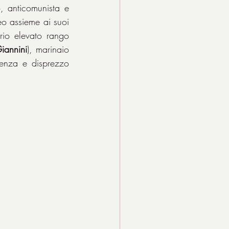
, anticomunista e 
 assieme ai suoi 
rio elevato rango 
iannini
), marinaio 
renza e disprezzo 