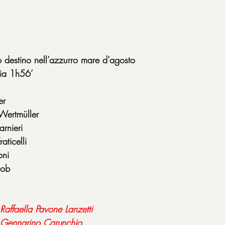
to destino nell’azzurro mare d’agosto
ia 1h56’
er
Wertmüller
arnieri
aticelli
oni
Job
Raffaella
Pavone
Lanzetti
Gennarino
Carunchio