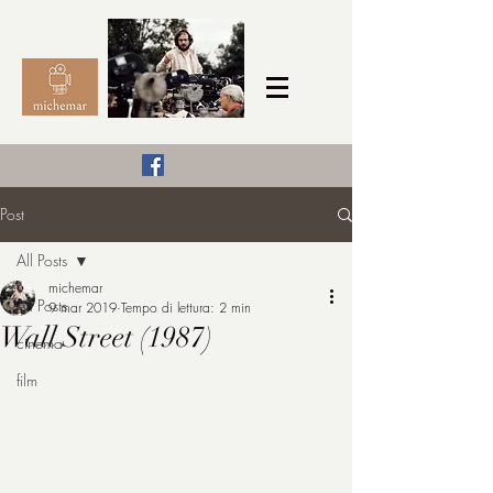
Il Cinema secondo me,
Post
michemar
All Posts
cinefilo da bambino
michemar
All Posts
9 mar 2019
Tempo di lettura: 2 min
Wall Street (1987)
cinema
film