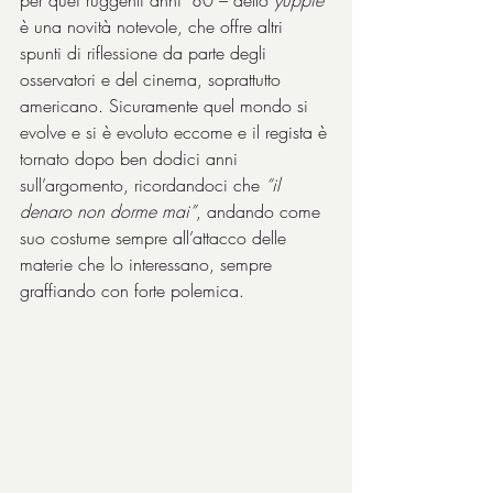
per quei ruggenti anni ’80 – dello 
yuppie
è una novità notevole, che offre altri 
spunti di riflessione da parte degli 
osservatori e del cinema, soprattutto 
americano. Sicuramente quel mondo si 
evolve e si è evoluto eccome e il regista è 
tornato dopo ben dodici anni 
sull’argomento, ricordandoci che 
“il 
denaro non dorme mai”
, andando come 
suo costume sempre all’attacco delle 
materie che lo interessano, sempre 
graffiando con forte polemica.