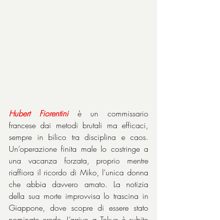
Hubert
Fiorentini
 è un commissario 
francese dai metodi brutali ma efficaci, 
sempre in bilico tra disciplina e caos. 
Un’operazione finita male lo costringe a 
una vacanza forzata, proprio mentre 
riaffiora il ricordo di Miko, l’unica donna 
che abbia davvero amato. La notizia 
della sua morte improvvisa lo trascina in 
Giappone, dove scopre di essere stato 
nominato erede. L’arrivo a Tokyo è subito 