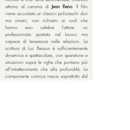
attorno al carisma di 
Jean Reno
. Il film 
viene accostato ai classici polizieschi duri 
ma umani, con richiami ai ruoli che 
hanno reso celebre l’attore: un 
professionista spietato nel lavoro ma 
capace di tenerezza nelle relazioni. La 
scrittura di Luc Besson è sufficientemente 
dinamica e spettacolare, con sparatorie e 
situazioni sopra le righe che puntano più 
all’intrattenimento che alla profondità. La 
componente comica nasce soprattutto dal 
contrasto tra il protagonista e la giovane 
Yumi, tratteggiata come un’adolescente 
energica e impulsiva.