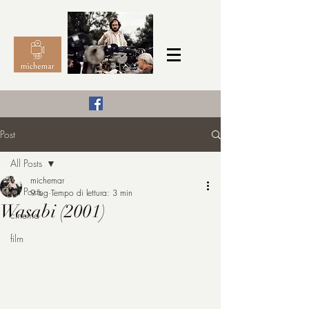
Il Cinema secondo me,
Post
michemar
All Posts
cinefilo da bambino
michemar
All Posts
9 lug
Tempo di lettura: 3 min
Wasabi (2001)
cinema
film