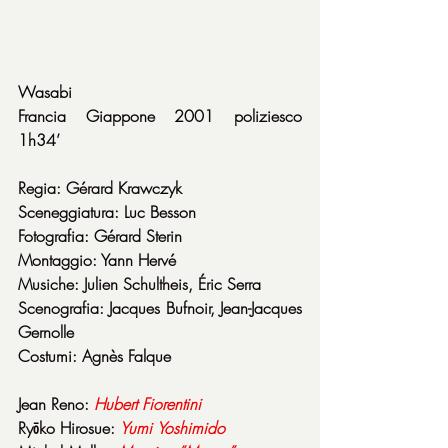
Wasabi
Francia Giappone 2001 poliziesco 
1h34’
Regia: Gérard Krawczyk
Sceneggiatura: Luc Besson
Fotografia: Gérard Sterin
Montaggio: Yann Hervé
Musiche: Julien Schultheis, Éric Serra
Scenografia: Jacques Bufnoir, Jean-Jacques 
Gernolle
Costumi: Agnès Falque
Jean Reno: 
Hubert
Fiorentini
Ryōko Hirosue: 
Yumi
Yoshimido