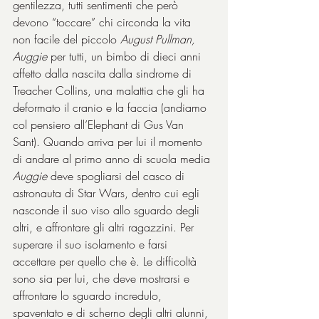
gentilezza, tutti sentimenti che però 
devono “toccare” chi circonda la vita 
non facile del piccolo 
August Pullman, 
Auggie
 per tutti, un bimbo di dieci anni 
affetto dalla nascita dalla sindrome di 
Treacher Collins, una malattia che gli ha 
deformato il cranio e la faccia (andiamo 
col pensiero all’Elephant di Gus Van 
Sant). Quando arriva per lui il momento 
di andare al primo anno di scuola media 
Auggie
 deve spogliarsi del casco di 
astronauta di Star Wars, dentro cui egli 
nasconde il suo viso allo sguardo degli 
altri, e affrontare gli altri ragazzini. Per 
superare il suo isolamento e farsi 
accettare per quello che è. Le difficoltà 
sono sia per lui, che deve mostrarsi e 
affrontare lo sguardo incredulo, 
spaventato e di scherno degli altri alunni, 