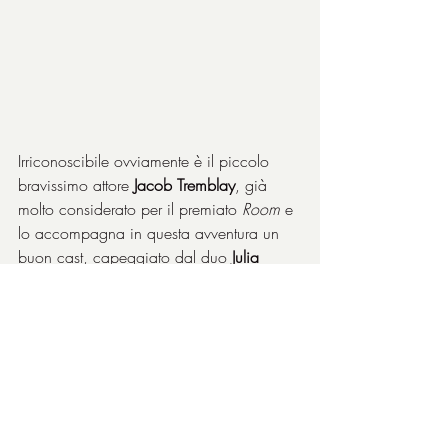
Irriconoscibile ovviamente è il piccolo 
bravissimo attore 
Jacob Tremblay
, già 
molto considerato per il premiato 
Room
 e 
lo accompagna in questa avventura un 
buon cast, capeggiato dal duo 
Julia 
Roberts e Owen Wilson
. Il trucco fu 
candidato agli Oscar.