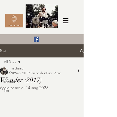
Il Cinema secondo me,
Post
michemar
All Posts
cinefilo da bambino
michemar
All Posts
16 mar 2019
Tempo di lettura: 2 min
Wonder (2017)
cinema
Aggiornamento:
14 mag 2023
film