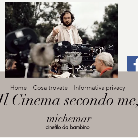
Titolo
Home
Cosa trovate
Informativa privacy
Avenir Light una delle font preferite dai
Il Cinema secondo me
designer. Facile da leggere, viene
grande
utilizzata per titoli e paragrafi.
michemar
cinefilo da bambino