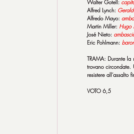
Walter Gotell: 
capit
Alfred Lynch: 
Gerald
Alfredo Mayo: 
amba
Martin Miller: 
Hugo
José Nieto: 
ambascia
Eric Pohlmann: 
baro
TRAMA: Durante la ri
trovano circondate.
resistere all’assalto fi
VOTO 6,5