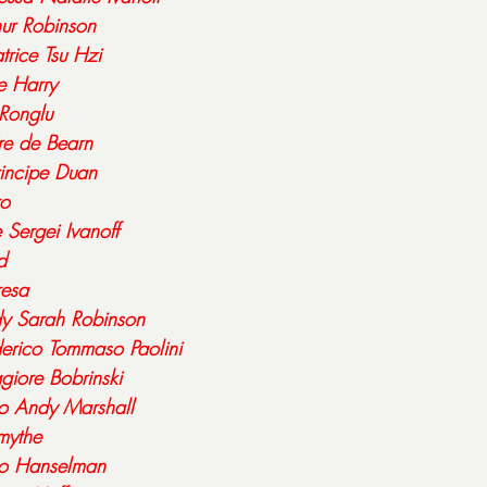
ur
Robinson
trice
Tsu
Hzi
e
Harry
Ronglu
re
de
Bearn
incipe
Duan
o
e
Sergei
Ivanoff
d
resa
dy
Sarah
Robinson
erico
Tommaso
Paolini
giore
Bobrinski
o
Andy
Marshall
mythe
o
Hanselman