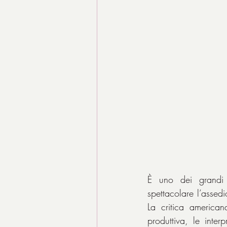
È uno dei grandi k
spettacolare l’assed
La critica american
produttiva, le interp