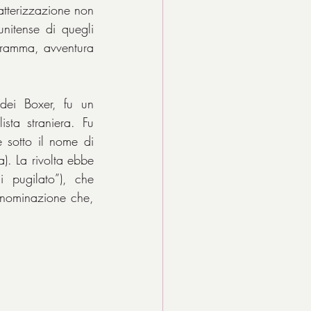
atterizzazione non 
nitense di quegli 
ramma, avventura 
dei Boxer, fu un 
sta straniera. Fu 
 sotto il nome di 
). La rivolta ebbe 
 pugilato”), che 
enominazione che, 