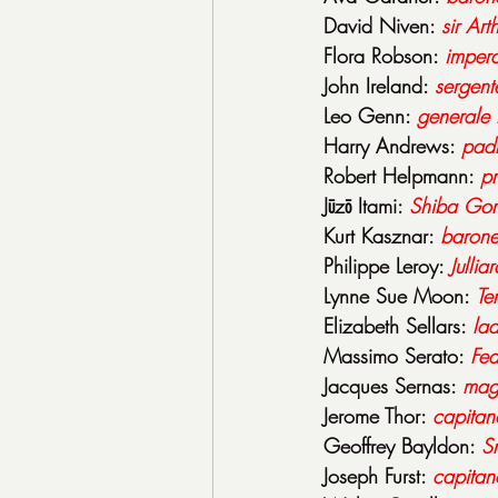
David Niven: 
sir
Arth
Flora Robson: 
impera
John Ireland: 
sergent
Leo Genn: 
generale
Harry Andrews: 
pad
Robert Helpmann: 
pr
Jūzō Itami: 
Shiba
Gor
Kurt Kasznar: 
baron
Philippe Leroy: 
Julliar
Lynne Sue Moon: 
Te
Elizabeth Sellars: 
la
Massimo Serato: 
Fed
Jacques Sernas: 
mag
Jerome Thor: 
capitan
Geoffrey Bayldon: 
S
Joseph Furst: 
capitan