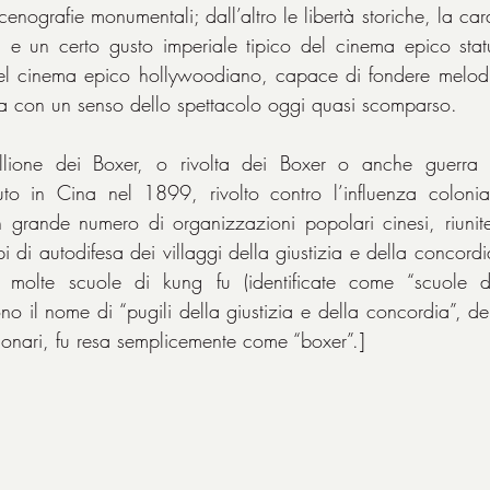
scenografie monumentali; dall’altro le libertà storiche, la car
 e un certo gusto imperiale tipico del cinema epico statu
el cinema epico hollywoodiano, capace di fondere melod
ica con un senso dello spettacolo oggi quasi scomparso.
ellione dei Boxer, o rivolta dei Boxer o anche guerra 
to in Cina nel 1899, rivolto contro l’influenza coloniali
 grande numero di organizzazioni popolari cinesi, riunite
 di autodifesa dei villaggi della giustizia e della concordia
molte scuole di kung fu (identificate come “scuole di
ono il nome di “pugili della giustizia e della concordia”, d
sionari, fu resa semplicemente come “boxer”.]