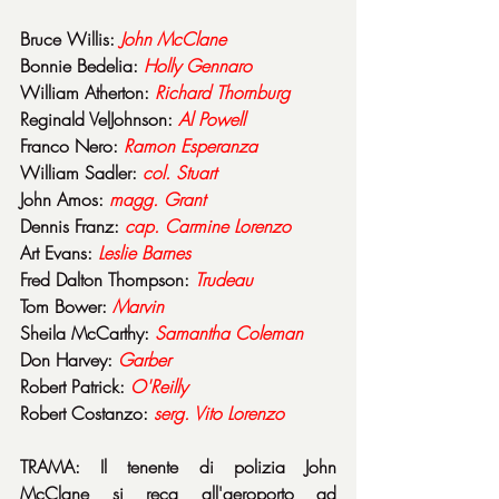
Bruce Willis: 
John McClane
Bonnie Bedelia: 
Holly Gennaro
William Atherton: 
Richard Thornburg
Reginald VelJohnson: 
Al Powell
Franco Nero: 
Ramon Esperanza
William Sadler: 
col. Stuart
John Amos: 
magg. Grant
Dennis Franz: 
cap. Carmine Lorenzo
Art Evans: 
Leslie Barnes
Fred Dalton Thompson: 
Trudeau
Tom Bower: 
Marvin
Sheila McCarthy: 
Samantha Coleman
Don Harvey: 
Garber
Robert Patrick: 
O'Reilly
Robert Costanzo: 
serg. Vito Lorenzo
TRAMA: Il tenente di polizia John 
McClane si reca all'aeroporto ad 