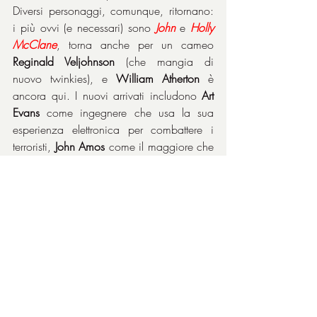
Diversi personaggi, comunque, ritornano: 
i più ovvi (e necessari) sono 
John
 e 
Holly 
McClane
, torna anche per un cameo 
Reginald Veljohnson
 (che mangia di 
nuovo twinkies), e 
William Atherton
 è 
ancora qui. I nuovi arrivati includono 
Art 
Evans
 come ingegnere che usa la sua 
esperienza elettronica per combattere i 
terroristi, 
John Amos
 come il maggiore che 
ha insegnato al colonnello Stewart tutto 
ciò che sa e 
Fred Dalton Thomas
 come 
l'uomo responsabile nella torre di 
controllo.
In sintesi, un film d'azione dilettevole ma 
con qualche accomodamento nella 
sceneggiatura, come spesso capita in 
questo genere, per poter portare in porto 
la trama secondo la linea tracciata in 