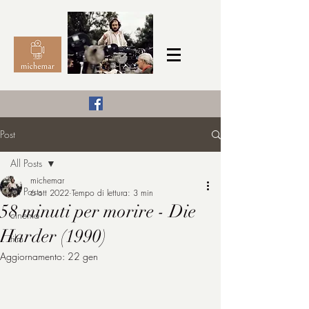
Il Cinema secondo me,
Post
michemar
All Posts
cinefilo da bambino
michemar
All Posts
6 ott 2022
Tempo di lettura: 3 min
58 minuti per morire - Die
cinema
Harder (1990)
film
Aggiornamento:
22 gen