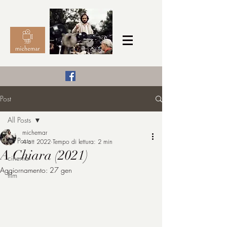
Il Cinema secondo me,
Post
michemar
All Posts
cinefilo da bambino
michemar
All Posts
4 ott 2022
Tempo di lettura: 2 min
A Chiara (2021)
cinema
Aggiornamento:
27 gen
film